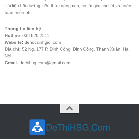
Tài liệu bồi dưỡng kiến thức nâng cao, có lời giải chi tiết và hoàn
toàn miễn phí.
Thông tin liên hệ
Hotline
: 038 820 2311
Website:
dehocsinhgioi.com
Địa chỉ:
52 Ng. 177 P. Định Công, Định Công, Thanh Xuân, Hà
Nội
Gmail:
dethihsg.com@gmail.com
vin88
 , 
game bài đổi thưởng
 , 
iwin68
 , 
Good88