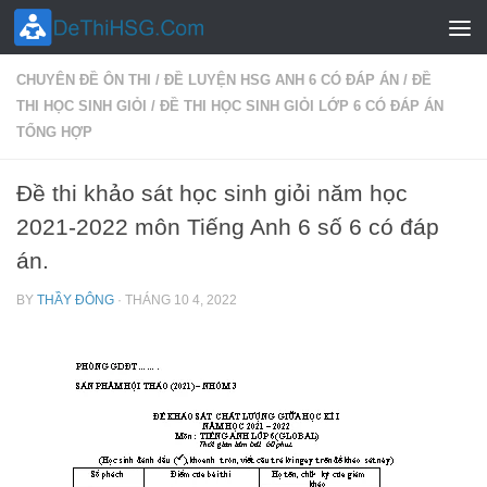
Skip to content
CHUYÊN ĐỀ ÔN THI
/
ĐỀ LUYỆN HSG ANH 6 CÓ ĐÁP ÁN
/
ĐỀ
THI HỌC SINH GIỎI
/
ĐỀ THI HỌC SINH GIỎI LỚP 6 CÓ ĐÁP ÁN
TỔNG HỢP
Đề thi khảo sát học sinh giỏi năm học
2021-2022 môn Tiếng Anh 6 số 6 có đáp
án.
BY
THẦY ĐÔNG
·
THÁNG 10 4, 2022