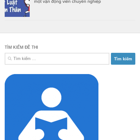
một vận động viên chuyên nghiệp
TÌM KIẾM ĐỀ THI
Tìm
kiếm
cho: