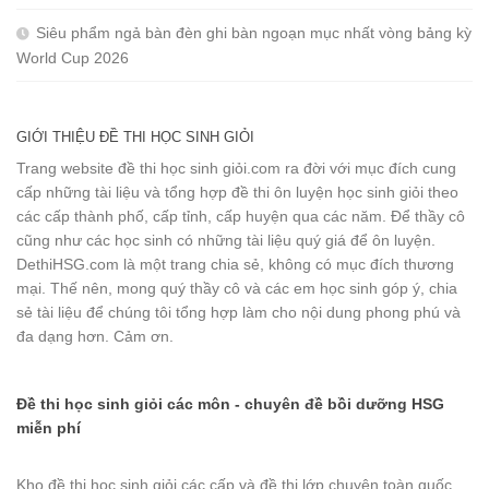
Siêu phẩm ngả bàn đèn ghi bàn ngoạn mục nhất vòng bảng kỳ
World Cup 2026
GIỚI THIỆU ĐỀ THI HỌC SINH GIỎI
Trang website đề thi học sinh giỏi.com ra đời với mục đích cung
cấp những tài liệu và tổng hợp đề thi ôn luyện học sinh giỏi theo
các cấp thành phố, cấp tỉnh, cấp huyện qua các năm. Để thầy cô
cũng như các học sinh có những tài liệu quý giá để ôn luyện.
DethiHSG.com là một trang chia sẻ, không có mục đích thương
mại. Thế nên, mong quý thầy cô và các em học sinh góp ý, chia
sẻ tài liệu để chúng tôi tổng hợp làm cho nội dung phong phú và
đa dạng hơn. Cảm ơn.
Đề thi học sinh giỏi các môn - chuyên đề bồi dưỡng HSG
miễn phí
Kho đề thi học sinh giỏi các cấp và đề thi lớp chuyên toàn quốc.