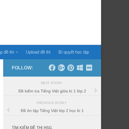
p đề thi
Upload đề thi
Bí quyết học tập
FOLLOW:
NEXT STORY
Đề kiểm tra Tiếng Việt giữa kì 1 lớp 2
PREVIOUS STORY
Đề ôn tập Tiếng Việt lớp 2 học kì 1
TÌM KIẾM ĐỀ THI HSG