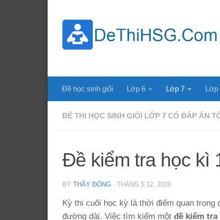
Skip to content
Đề học sinh giỏi
Lớp 6
Lớp 7
Lớp
ĐỀ THI HỌC SINH GIỎI LỚP 7 CÓ ĐÁP ÁN 
Đề kiểm tra học kì
BY
THẦY ĐÔNG
·
THÁNG 5 12, 2026
Kỳ thi cuối học kỳ là thời điểm quan trọng
đường dài. Việc tìm kiếm một
đề kiểm tra