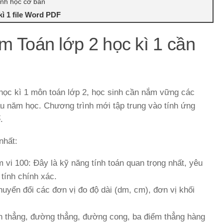
ình học cơ bản
kì 1 file Word PDF
âm Toán lớp 2 học kì 1 cần
a học kì 1 môn toán lớp 2, học sinh cần nắm vững các
ầu năm học. Chương trình mới tập trung vào tính ứng
.
nhất:
 vi 100: Đây là kỹ năng tính toán quan trọng nhất, yêu
 tính chính xác.
huyển đổi các đơn vị đo độ dài (dm, cm), đơn vị khối
n thẳng, đường thẳng, đường cong, ba điểm thẳng hàng