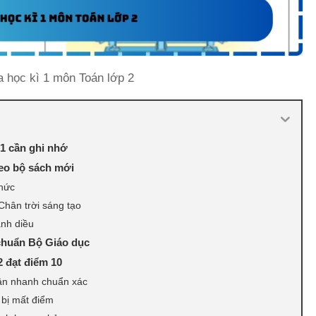
a học kì 1 môn Toán lớp 2
 1 cần ghi nhớ
heo bộ sách mới
thức
Chân trời sáng tạo
ánh diều
 chuẩn Bộ Giáo dục
2 đạt điểm 10
uận nhanh chuẩn xác
 bị mất điểm