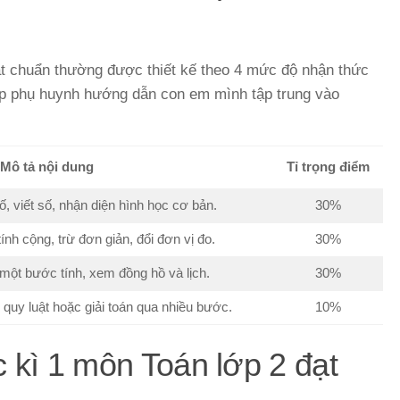
ạt chuẩn thường được thiết kế theo 4 mức độ nhận thức
iúp phụ huynh hướng dẫn con em mình tập trung vào
Mô tả nội dung
Tỉ trọng điểm
, viết số, nhận diện hình học cơ bản.
30%
nh cộng, trừ đơn giản, đổi đơn vị đo.
30%
 một bước tính, xem đồng hồ và lịch.
30%
 quy luật hoặc giải toán qua nhiều bước.
10%
c kì 1 môn Toán lớp 2 đạt