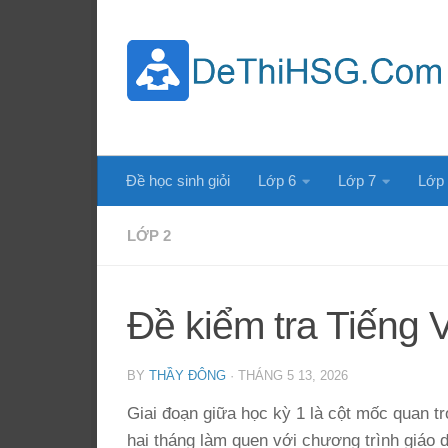
Skip to content
Đề học sinh giỏi
Lớp 6
Lớp 7
Lớp
LỚP 2
Đề kiểm tra Tiếng V
BY
THẦY ĐÔNG
·
THÁNG 5 13, 2026
Giai đoạn giữa học kỳ 1 là cột mốc quan t
hai tháng làm quen với chương trình giáo