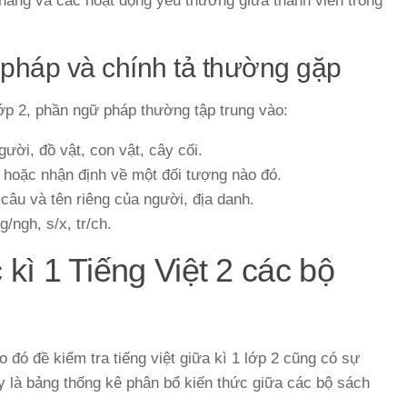
hàng và các hoạt động yêu thương giữa thành viên trong
 pháp và chính tả thường gặp
 lớp 2, phần ngữ pháp thường tập trung vào:
ười, đồ vật, con vật, cây cối.
ệu hoặc nhận định về một đối tượng nào đó.
 câu và tên riêng của người, địa danh.
g/ngh, s/x, tr/ch.
 kì 1 Tiếng Việt 2 các bộ
 đó đề kiểm tra tiếng việt giữa kì 1 lớp 2 cũng có sự
y là bảng thống kê phân bổ kiến thức giữa các bộ sách