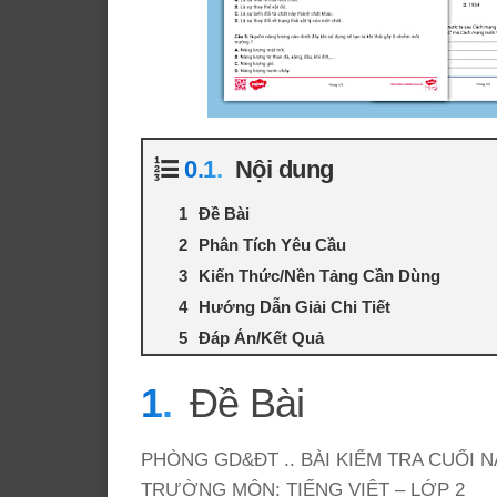
Nội dung
Đề Bài
Phân Tích Yêu Cầu
Kiến Thức/Nền Tảng Cần Dùng
Hướng Dẫn Giải Chi Tiết
Đáp Án/Kết Quả
Đề Bài
PHÒNG GD&ĐT .. BÀI KIỂM TRA CUỐI N
TRƯỜNG MÔN: TIẾNG VIỆT – LỚP 2