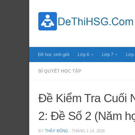
Skip to content
Đề học sinh giỏi
Lớp 6
Lớp 7
Lớp
BÍ QUYẾT HỌC TẬP
Đề Kiểm Tra Cuối 
2: Đề Số 2 (Năm h
BY
THẦY ĐÔNG
·
THÁNG 1 14, 2026