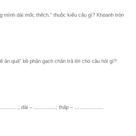
 mình dài mốc thếch.” thuộc kiểu câu gì? Khoanh tròn
 ăn quả” bộ phận gạch chân trả lời cho câu hỏi gì?
…………….; dài – ………….; thấp – ……………..