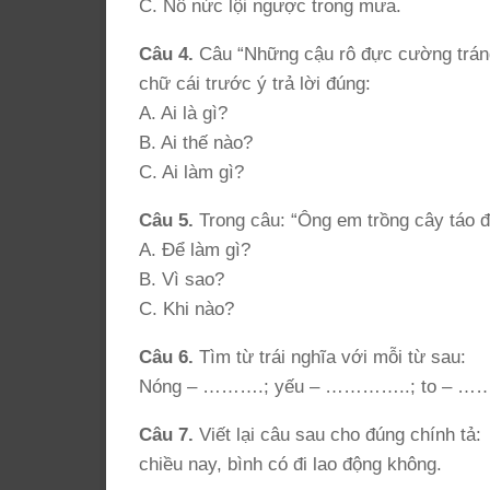
C. Nô nức lội ngược trong mưa.
Câu 4.
Câu “Những cậu rô đực cường tráng
chữ cái trước ý trả lời đúng:
A. Ai là gì?
B. Ai thế nào?
C. Ai làm gì?
Câu 5.
Trong câu: “Ông em trồng cây táo để
A. Để làm gì?
B. Vì sao?
C. Khi nào?
Câu 6.
Tìm từ trái nghĩa với mỗi từ sau:
Nóng – ……….; yếu – …………..; to – 
Câu 7.
Viết lại câu sau cho đúng chính tả:
chiều nay, bình có đi lao động không.