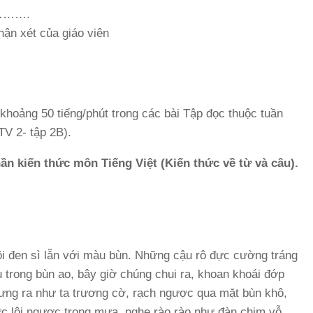
………….
ận xét của giáo viên
hoảng 50 tiếng/phút trong các bài Tập đọc thuộc tuần
TV 2- tập 2B).
hần kiến thức môn Tiếng Việt (Kiến thức về từ và câu).
ôi đen sì lẫn với màu bùn. Những cậu rô đực cường tráng
trong bùn ao, bây giờ chúng chui ra, khoan khoái đớp
ưng ra như ta trương cờ, rạch ngược qua mặt bùn khô,
c lội ngược trong mưa, nghe rào rào như đàn chim vỗ