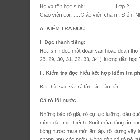
Họ và tên học sinh: ……… …. ..Lớp 2 
Giáo viên coi: ….Giáo viên chấm . Điểm Nh
A. KIỂM TRA ĐỌC
I. Đọc thành tiếng:
Học sinh đọc một đoạn văn hoặc đoạn thơ k
28, 29, 30, 31, 32, 33, 34 (Hướng dẫn học 
II. Kiểm tra đọc hiểu kết hợp kiểm tra p
Đọc bài sau và trả lời các câu hỏi:
Cá rô lội nước
Những bác rô già, rô cụ lực lưỡng, đầu đu
mình dài mốc thếch. Suốt mùa đông ẩn náu 
bóng nước mưa mới ấm áp, rồi dựng vây l
nhanh như cóc nhảy. Hàng đàn cá rô nô nứ