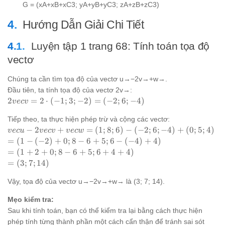
G = (xA+xB+xC3; yA+yB+yC3; zA+zB+zC3)
Hướng Dẫn Giải Chi Tiết
Luyện tập 1 trang 68: Tính toán tọa độ
vectơ
Chúng ta cần tìm tọa độ của vectơ u→−2v→+w→.
Đầu tiên, ta tính tọa độ của vectơ 2v→:
2vec{v}
2
=
2
⋅
(
−
1
;
3
;
−
2
)
=
(
−
2
;
6
;
−
4
)
v
ec
v
= 2
Tiếp theo, ta thực hiện phép trừ và cộng các vectơ:
\cdot
vec{u}
−
2
+
=
(
1
;
8
;
6
)
−
(
−
2
;
6
;
−
4
)
+
(
0
;
5
;
4
)
(-1; 3;
v
ec
u
v
ec
v
v
ec
w
-
-2) =
=
=
(
1
−
(
−
2
)
+
0
;
8
−
6
+
5
;
6
−
(
−
4
)
+
4
)
2vec{v}
(-2; 6;
(1 -
=
=
(
1
+
2
+
0
;
8
−
6
+
5
;
6
+
4
+
4
)
+
-4)
(-2)
(1
=
=
(
3
;
7
;
14
)
vec{w}
+
+
(3;
= (1; 8;
0; 8
2
Vậy, tọa độ của vectơ u→−2v→+w→ là (3; 7; 14).
7;
6) - (-2;
- 6
+
14)
6; -4) +
Mẹo kiểm tra:
+
0;
(0; 5; 4)
5; 6
Sau khi tính toán, bạn có thể kiểm tra lại bằng cách thực hiện
8
-
-
phép tính từng thành phần một cách cẩn thận để tránh sai sót