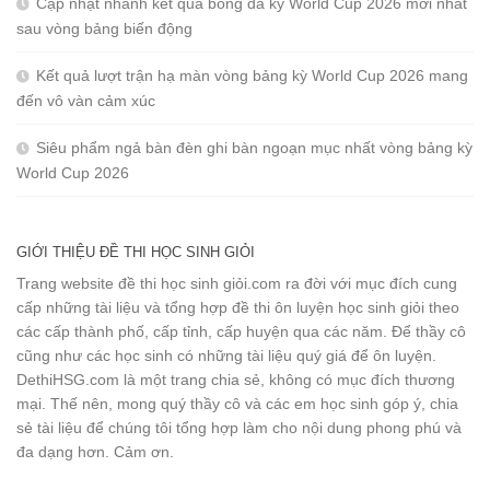
Cập nhật nhanh kết quả bóng đá kỳ World Cup 2026 mới nhất
sau vòng bảng biến động
Kết quả lượt trận hạ màn vòng bảng kỳ World Cup 2026 mang
đến vô vàn cảm xúc
Siêu phẩm ngả bàn đèn ghi bàn ngoạn mục nhất vòng bảng kỳ
World Cup 2026
GIỚI THIỆU ĐỀ THI HỌC SINH GIỎI
Trang website đề thi học sinh giỏi.com ra đời với mục đích cung
cấp những tài liệu và tổng hợp đề thi ôn luyện học sinh giỏi theo
các cấp thành phố, cấp tỉnh, cấp huyện qua các năm. Để thầy cô
cũng như các học sinh có những tài liệu quý giá để ôn luyện.
DethiHSG.com là một trang chia sẻ, không có mục đích thương
mại. Thế nên, mong quý thầy cô và các em học sinh góp ý, chia
sẻ tài liệu để chúng tôi tổng hợp làm cho nội dung phong phú và
đa dạng hơn. Cảm ơn.