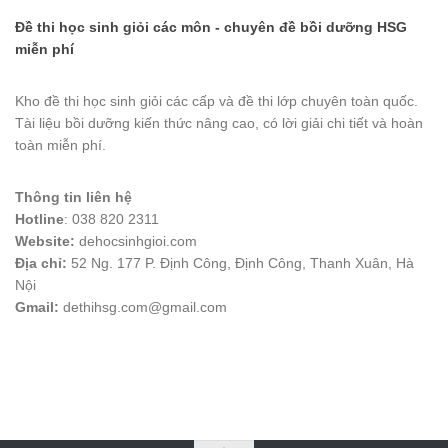
Đề thi học sinh giỏi các môn - chuyên đề bồi dưỡng HSG
miễn phí
Kho đề thi học sinh giỏi các cấp và đề thi lớp chuyên toàn quốc.
Tài liệu bồi dưỡng kiến thức nâng cao, có lời giải chi tiết và hoàn
toàn miễn phí.
Thông tin liên hệ
Hotline
: 038 820 2311
Website:
dehocsinhgioi.com
Địa chỉ:
52 Ng. 177 P. Định Công, Định Công, Thanh Xuân, Hà
Nội
Gmail:
dethihsg.com@gmail.com
vin88
 , 
game bài đổi thưởng
 , 
iwin68
 , 
Good88