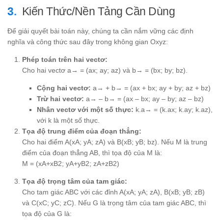
Kiến Thức/Nền Tảng Cần Dùng
Để giải quyết bài toán này, chúng ta cần nắm vững các định
nghĩa và công thức sau đây trong không gian Oxyz:
Phép toán trên hai vectơ:
Cho hai vectơ a→ = (ax; ay; az) và b→ = (bx; by; bz).
Cộng hai vectơ:
a→ + b→ = (ax + bx; ay + by; az + bz)
Trừ hai vectơ:
a→ – b→ = (ax – bx; ay – by; az – bz)
Nhân vectơ với một số thực:
k.a→ = (k.ax; k.ay; k.az),
với k là một số thực.
Tọa độ trung điểm của đoạn thẳng:
Cho hai điểm A(xA; yA; zA) và B(xB; yB; bz). Nếu M là trung
điểm của đoạn thẳng AB, thì tọa độ của M là:
M = (xA+xB2; yA+yB2; zA+zB2)
Tọa độ trọng tâm của tam giác:
Cho tam giác ABC với các đỉnh A(xA; yA; zA), B(xB; yB; zB)
và C(xC; yC; zC). Nếu G là trọng tâm của tam giác ABC, thì
tọa độ của G là: