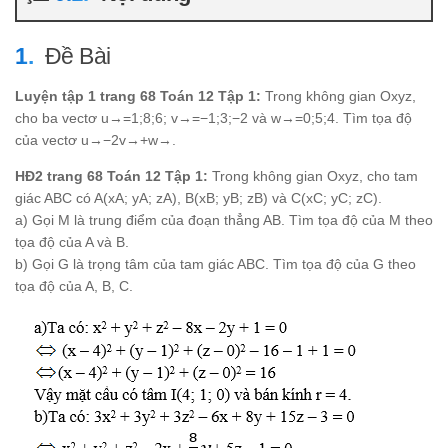
Đề Bài
Luyện tập 1 trang 68 Toán 12 Tập 1:
Trong không gian Oxyz,
cho ba vectơ u→=1;8;6; v→=−1;3;−2 và w→=0;5;4. Tìm tọa độ
của vectơ u→−2v→+w→.
HĐ2 trang 68 Toán 12 Tập 1:
Trong không gian Oxyz, cho tam
giác ABC có A(xA; yA; zA), B(xB; yB; zB) và C(xC; yC; zC).
a) Gọi M là trung điểm của đoạn thẳng AB. Tìm tọa độ của M theo
tọa độ của A và B.
b) Gọi G là trọng tâm của tam giác ABC. Tìm tọa độ của G theo
tọa độ của A, B, C.