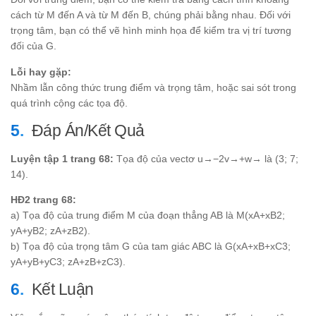
{3}; \frac{y_A
+ y_B + y_C}
cách từ M đến A và từ M đến B, chúng phải bằng nhau. Đối với
{3}; \frac{z_A
trọng tâm, bạn có thể vẽ hình minh họa để kiểm tra vị trí tương
+ z_B + z_C}
đối của G.
{3}\right)
Lỗi hay gặp:
Nhầm lẫn công thức trung điểm và trọng tâm, hoặc sai sót trong
quá trình cộng các tọa độ.
Đáp Án/Kết Quả
Luyện tập 1 trang 68:
Tọa độ của vectơ u→−2v→+w→ là (3; 7;
14).
HĐ2 trang 68:
a) Tọa độ của trung điểm M của đoạn thẳng AB là M(xA+xB2;
yA+yB2; zA+zB2).
b) Tọa độ của trọng tâm G của tam giác ABC là G(xA+xB+xC3;
yA+yB+yC3; zA+zB+zC3).
Kết Luận