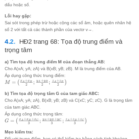
(-4)
6
dấu hoặc số.
+
+
4)
Lỗi hay gặp:
5;
6
Sai sót trong phép trừ hoặc cộng các số âm, hoặc quên nhân hệ
+
số 2 với tất cả các thành phần của vectơ v→.
4
HĐ2 trang 68: Tọa độ trung điểm và
+
4)
trọng tâm
a) Tìm tọa độ trung điểm M của đoạn thẳng AB:
Cho A(xA; yA; zA) và B(xB; yB; zB). M là trung điểm của AB.
Áp dụng công thức trung điểm:
+
+
+
y
y
M =
x
x
z
z
=
(
;
;
)
M
A
B
A
B
A
B
2
2
2
\left(\frac{x_A
b) Tìm tọa độ trọng tâm G của tam giác ABC:
+ x_B}{2};
\frac{y_A +
Cho A(xA; yA; zA), B(xB; yB; zB) và C(xC; yC; zC). G là trọng tâm
y_B}{2};
của tam giác ABC.
\frac{z_A +
Áp dụng công thức trọng tâm:
z_B}{2}\right)
+
+
+
+
+
+
y
y
y
G =
x
x
x
z
z
z
=
(
;
;
)
G
A
B
C
A
B
C
A
B
C
3
3
3
\left(\frac{x_A
Mẹo kiểm tra:
+ x_B + x_C}
Đối với trung điểm, bạn có thể kiểm tra bằng cách tính khoảng