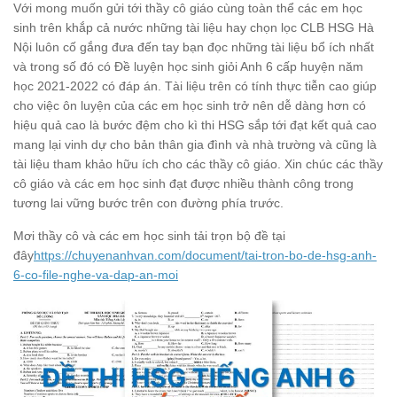
Với mong muốn gửi tới thầy cô giáo cùng toàn thể các em học
sinh trên khắp cả nước những tài liệu hay chọn lọc CLB HSG Hà
Nội luôn cố gắng đưa đến tay bạn đọc những tài liệu bổ ích nhất
và trong số đó có Đề luyện học sinh giỏi Anh 6 cấp huyện năm
học 2021-2022 có đáp án. Tài liệu trên có tính thực tiễn cao giúp
cho việc ôn luyện của các em học sinh trở nên dễ dàng hơn có
hiệu quả cao là bước đệm cho kì thi HSG sắp tới đạt kết quả cao
mang lại vinh dự cho bản thân gia đình và nhà trường và cũng là
tài liệu tham khảo hữu ích cho các thầy cô giáo. Xin chúc các thầy
cô giáo và các em học sinh đạt được nhiều thành công trong
tương lai vững bước trên con đường phía trước.
Mơi thầy cô và các em học sinh tải trọn bộ đề tại
đây
https://chuyenanhvan.com/document/tai-tron-bo-de-hsg-anh-
6-co-file-nghe-va-dap-an-moi