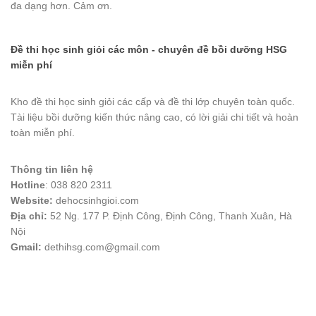
đa dạng hơn. Cảm ơn.
Đề thi học sinh giỏi các môn - chuyên đề bồi dưỡng HSG
miễn phí
Kho đề thi học sinh giỏi các cấp và đề thi lớp chuyên toàn quốc.
Tài liệu bồi dưỡng kiến thức nâng cao, có lời giải chi tiết và hoàn
toàn miễn phí.
Thông tin liên hệ
Hotline
: 038 820 2311
Website:
dehocsinhgioi.com
Địa chỉ:
52 Ng. 177 P. Định Công, Định Công, Thanh Xuân, Hà
Nội
Gmail:
dethihsg.com@gmail.com
vin88
 , 
game bài đổi thưởng
 , 
iwin68
 , 
Good88