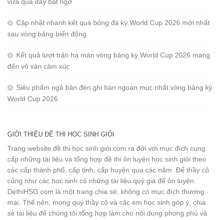
vừa qua đầy bất ngờ
Cập nhật nhanh kết quả bóng đá kỳ World Cup 2026 mới nhất
sau vòng bảng biến động
Kết quả lượt trận hạ màn vòng bảng kỳ World Cup 2026 mang
đến vô vàn cảm xúc
Siêu phẩm ngả bàn đèn ghi bàn ngoạn mục nhất vòng bảng kỳ
World Cup 2026
GIỚI THIỆU ĐỀ THI HỌC SINH GIỎI
Trang website đề thi học sinh giỏi.com ra đời với mục đích cung
cấp những tài liệu và tổng hợp đề thi ôn luyện học sinh giỏi theo
các cấp thành phố, cấp tỉnh, cấp huyện qua các năm. Để thầy cô
cũng như các học sinh có những tài liệu quý giá để ôn luyện.
DethiHSG.com là một trang chia sẻ, không có mục đích thương
mại. Thế nên, mong quý thầy cô và các em học sinh góp ý, chia
sẻ tài liệu để chúng tôi tổng hợp làm cho nội dung phong phú và