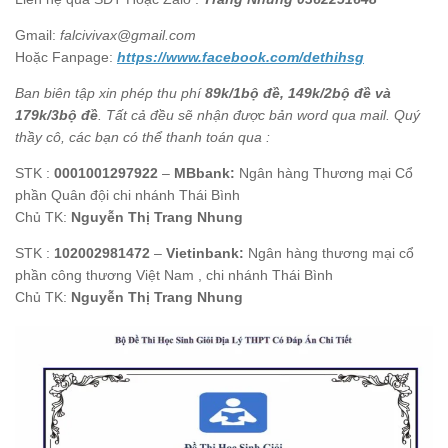
Gmail:
falcivivax@gmail.com
Hoặc Fanpage:
https://www.facebook.com/dethihsg
Ban biên tập xin phép thu phí
89k/1bộ đề, 149k/2bộ đề và
179k/3bộ đề
. Tất cả đều sẽ nhận được bản word qua mail. Quý
thầy cô, các bạn có thể thanh toán qua :
STK :
0001001297922
–
MBbank:
Ngân hàng Thương mại Cổ
phần Quân đội chi nhánh Thái Bình
Chủ TK:
Nguyễn Thị Trang Nhung
STK :
102002981472
–
Vietinbank:
Ngân hàng thương mại cổ
phần công thương Việt Nam , chi nhánh Thái Bình
Chủ TK:
Nguyễn Thị Trang Nhung