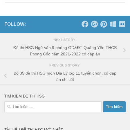
FOLLOW:
NEXT STORY
Đề thi HSG Ngữ văn 9 phòng GD&ĐT Quảng Yên THCS
Phong Cốc năm 2021-2022 có đáp án
PREVIOUS STORY
Bộ 35 đề thi HSG môn Địa Lý lớp 11 tuyển chọn, có đáp
án chi tiết
TÌM KIẾM ĐỀ THI HSG
Tìm
kiếm
cho:
TÀI LIỆU ĐỀ THI HSG MỚI NHẤT