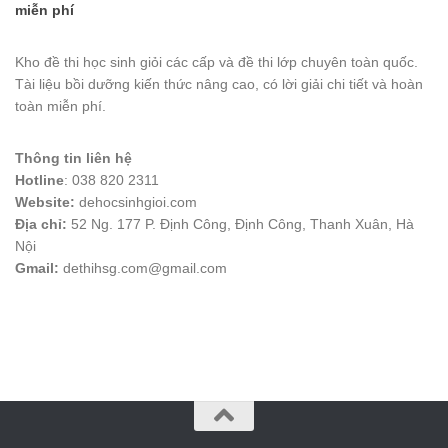
miễn phí
Kho đề thi học sinh giỏi các cấp và đề thi lớp chuyên toàn quốc.
Tài liệu bồi dưỡng kiến thức nâng cao, có lời giải chi tiết và hoàn
toàn miễn phí.
Thông tin liên hệ
Hotline
: 038 820 2311
Website:
dehocsinhgioi.com
Địa chỉ:
52 Ng. 177 P. Định Công, Định Công, Thanh Xuân, Hà
Nội
Gmail:
dethihsg.com@gmail.com
vin88
 , 
game bài đổi thưởng
 , 
iwin68
 , 
Good88