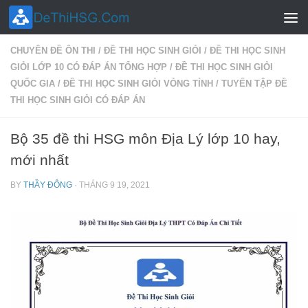
Skip to content
CHUYÊN ĐỀ ÔN THI
/
ĐỀ THI HỌC SINH GIỎI
/
ĐỀ THI HỌC SINH
GIỎI LỚP 10 CÓ ĐÁP ÁN TỔNG HỢP
/
ĐỀ THI HỌC SINH GIỎI
QUỐC GIA
/
ĐỀ THI HỌC SINH GIỎI VÒNG TỈNH
/
TUYỂN TẬP ĐỀ
THI HỌC SINH GIỎI CÓ ĐÁP ÁN
Bộ 35 đề thi HSG môn Địa Lý lớp 10 hay,
mới nhất
BY
THẦY ĐÔNG
·
THÁNG 9 19, 2021