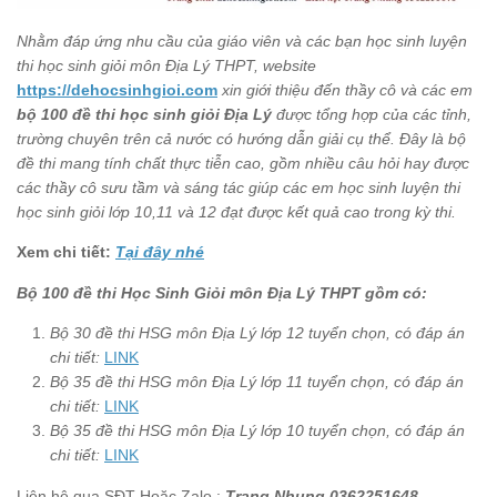
Nhằm đáp ứng nhu cầu của giáo viên và các bạn học sinh luyện
thi học sinh giỏi môn Địa Lý THPT, website
https://dehocsinhgioi.com
xin giới thiệu đến thầy cô và các em
bộ
100 đề thi học sinh giỏi Địa Lý
được tổng hợp của các tỉnh,
trường chuyên trên cả nước có hướng dẫn giải cụ thể. Đây là bộ
đề thi mang tính chất thực tiễn cao, gồm nhiều câu hỏi hay được
các thầy cô sưu tầm và sáng tác giúp các em học sinh luyện thi
học sinh giỏi lớp 10,11 và 12 đạt được kết quả cao trong kỳ thi.
Xem chi tiết:
Tại đây nhé
Bộ 100 đề thi Học Sinh Giỏi môn Địa Lý THPT gồm có:
Bộ 30 đề thi HSG môn Địa Lý lớp 12 tuyển chọn, có đáp án
chi tiết:
LINK
Bộ 35 đề thi HSG môn Địa Lý lớp 11 tuyển chọn, có đáp án
chi tiết:
LINK
Bộ 35 đề thi HSG môn Địa Lý lớp 10 tuyển chọn, có đáp án
chi tiết:
LINK
Liên hệ qua SĐT Hoặc Zalo :
Trang Nhung 0362251648