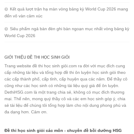
Kết quả lượt trận hạ màn vòng bảng kỳ World Cup 2026 mang
đến vô vàn cảm xúc
Siêu phẩm ngả bàn đèn ghi bàn ngoạn mục nhất vòng bảng kỳ
World Cup 2026
GIỚI THIỆU ĐỀ THI HỌC SINH GIỎI
Trang website đề thi học sinh giỏi.com ra đời với mục đích cung
cấp những tài liệu và tổng hợp đề thi ôn luyện học sinh giỏi theo
các cấp thành phố, cấp tỉnh, cấp huyện qua các năm. Để thầy cô
cũng như các học sinh có những tài liệu quý giá để ôn luyện.
DethiHSG.com là một trang chia sẻ, không có mục đích thương
mại. Thế nên, mong quý thầy cô và các em học sinh góp ý, chia
sẻ tài liệu để chúng tôi tổng hợp làm cho nội dung phong phú và
đa dạng hơn. Cảm ơn.
Đề thi học sinh giỏi các môn - chuyên đề bồi dưỡng HSG