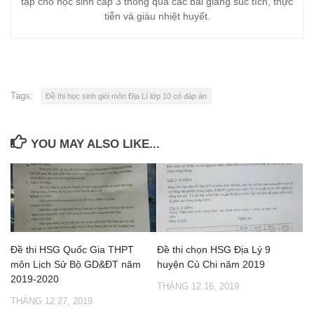
tập cho học sinh cấp 3 thông qua các bài giảng súc tích, thực
tiễn và giàu nhiệt huyết.
Tags:
Đề thi học sinh giỏi môn Địa Lí lớp 10 có đáp án
YOU MAY ALSO LIKE...
Đề thi HSG Quốc Gia THPT
Đề thi chọn HSG Địa Lý 9
môn Lịch Sử Bộ GD&ĐT năm
huyện Củ Chi năm 2019
2019-2020
THÁNG 12 16, 2019
THÁNG 12 27, 2019