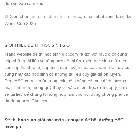
đến vô vàn cảm xúc
Siêu phẩm ngả bàn đèn ghi bàn ngoạn mục nhất vòng bảng kỳ
World Cup 2026
GIỚI THIỆU ĐỀ THI HỌC SINH GIỎI
Trang website đề thi học sinh giỏi.com ra đời với mục đích cung
cấp những tài liệu và tổng hợp đề thi ôn luyện học sinh giỏi theo
các cấp thành phố, cấp tỉnh, cấp huyện qua các năm. Để thầy cô
cũng như các học sinh có những tài liệu quý giá để ôn luyện.
DethiHSG.com là một trang chia sẻ, không có mục đích thương
mại. Thế nên, mong quý thầy cô và các em học sinh góp ý, chia
sẻ tài liệu để chúng tôi tổng hợp làm cho nội dung phong phú và
đa dạng hơn. Cảm ơn.
Đề thi học sinh giỏi các môn - chuyên đề bồi dưỡng HSG
miễn phí