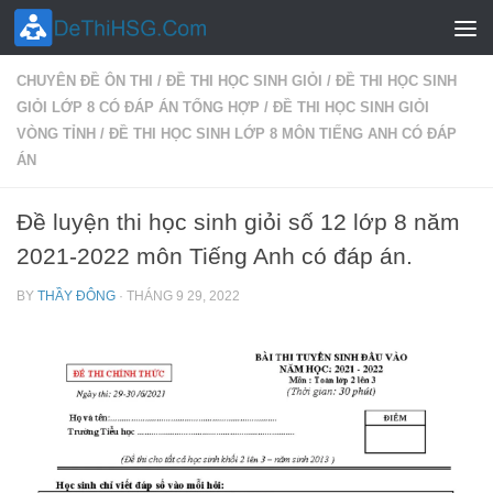
Skip to content
CHUYÊN ĐỀ ÔN THI
/
ĐỀ THI HỌC SINH GIỎI
/
ĐỀ THI HỌC SINH
GIỎI LỚP 8 CÓ ĐÁP ÁN TỔNG HỢP
/
ĐỀ THI HỌC SINH GIỎI
VÒNG TỈNH
/
ĐỀ THI HỌC SINH LỚP 8 MÔN TIẾNG ANH CÓ ĐÁP
ÁN
Đề luyện thi học sinh giỏi số 12 lớp 8 năm
2021-2022 môn Tiếng Anh có đáp án.
BY
THẦY ĐÔNG
·
THÁNG 9 29, 2022