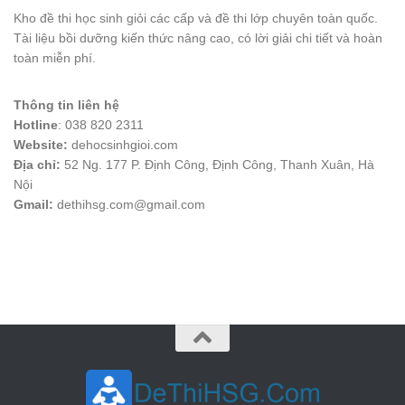
Kho đề thi học sinh giỏi các cấp và đề thi lớp chuyên toàn quốc.
Tài liệu bồi dưỡng kiến thức nâng cao, có lời giải chi tiết và hoàn
toàn miễn phí.
Thông tin liên hệ
Hotline
: 038 820 2311
Website:
dehocsinhgioi.com
Địa chỉ:
52 Ng. 177 P. Định Công, Định Công, Thanh Xuân, Hà
Nội
Gmail:
dethihsg.com@gmail.com
vin88
 , 
game bài đổi thưởng
 , 
iwin68
 , 
Good88