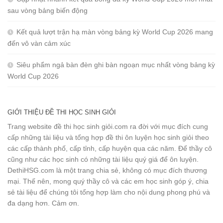
sau vòng bảng biến động
Kết quả lượt trận hạ màn vòng bảng kỳ World Cup 2026 mang
đến vô vàn cảm xúc
Siêu phẩm ngả bàn đèn ghi bàn ngoạn mục nhất vòng bảng kỳ
World Cup 2026
GIỚI THIỆU ĐỀ THI HỌC SINH GIỎI
Trang website đề thi học sinh giỏi.com ra đời với mục đích cung
cấp những tài liệu và tổng hợp đề thi ôn luyện học sinh giỏi theo
các cấp thành phố, cấp tỉnh, cấp huyện qua các năm. Để thầy cô
cũng như các học sinh có những tài liệu quý giá để ôn luyện.
DethiHSG.com là một trang chia sẻ, không có mục đích thương
mại. Thế nên, mong quý thầy cô và các em học sinh góp ý, chia
sẻ tài liệu để chúng tôi tổng hợp làm cho nội dung phong phú và
đa dạng hơn. Cảm ơn.