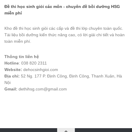
Đề thi học sinh giỏi các môn - chuyên đề bồi dưỡng HSG
miễn phí
Kho đề thi học sinh giỏi các cấp và đề thi lớp chuyên toàn quốc.
Tài liệu bồi dưỡng kiến thức nâng cao, có lời giải chi tiết và hoàn
toàn miễn phí.
Thông tin liên hệ
Hotline
: 038 820 2311
Website:
dehocsinhgioi.com
Địa chỉ:
52 Ng. 177 P. Định Công, Định Công, Thanh Xuân, Hà
Nội
Gmail:
dethihsg.com@gmail.com
vin88
 , 
game bài đổi thưởng
 , 
iwin68
 , 
Good88