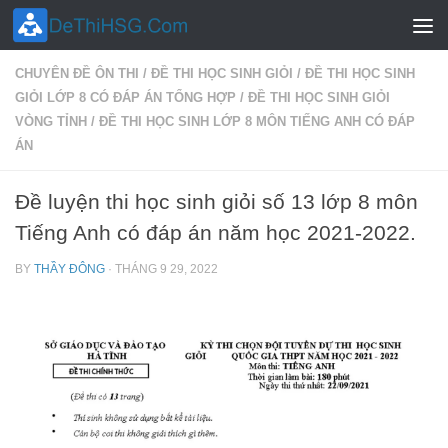
Skip to content
CHUYÊN ĐỀ ÔN THI
/
ĐỀ THI HỌC SINH GIỎI
/
ĐỀ THI HỌC SINH
GIỎI LỚP 8 CÓ ĐÁP ÁN TỔNG HỢP
/
ĐỀ THI HỌC SINH GIỎI
VÒNG TỈNH
/
ĐỀ THI HỌC SINH LỚP 8 MÔN TIẾNG ANH CÓ ĐÁP
ÁN
Đề luyện thi học sinh giỏi số 13 lớp 8 môn
Tiếng Anh có đáp án năm học 2021-2022.
BY
THẦY ĐÔNG
·
THÁNG 9 29, 2022