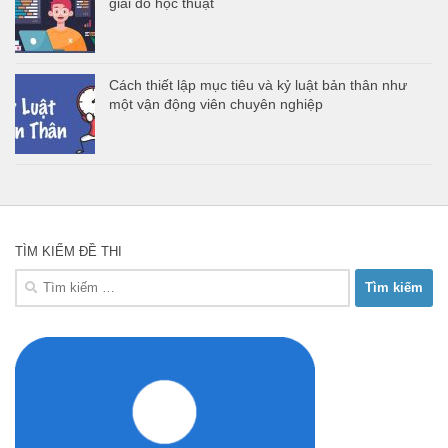
giải đố học thuật
Cách thiết lập mục tiêu và kỷ luật bản thân như
một vận động viên chuyên nghiệp
TÌM KIẾM ĐỀ THI
Tìm
kiếm
cho: