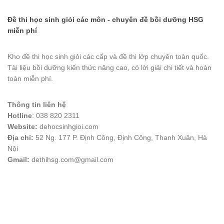
Đề thi học sinh giỏi các môn - chuyên đề bồi dưỡng HSG
miễn phí
Kho đề thi học sinh giỏi các cấp và đề thi lớp chuyên toàn quốc.
Tài liệu bồi dưỡng kiến thức nâng cao, có lời giải chi tiết và hoàn
toàn miễn phí.
Thông tin liên hệ
Hotline
: 038 820 2311
Website:
dehocsinhgioi.com
Địa chỉ:
52 Ng. 177 P. Định Công, Định Công, Thanh Xuân, Hà
Nội
Gmail:
dethihsg.com@gmail.com
vin88
 , 
game bài đổi thưởng
 , 
iwin68
 , 
Good88