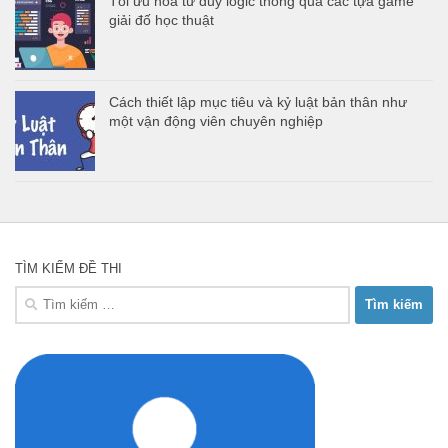
Tối ưu hóa tư duy logic thông qua các tựa game
giải đố học thuật
Cách thiết lập mục tiêu và kỷ luật bản thân như
một vận động viên chuyên nghiệp
TÌM KIẾM ĐỀ THI
Tìm
kiếm
cho: