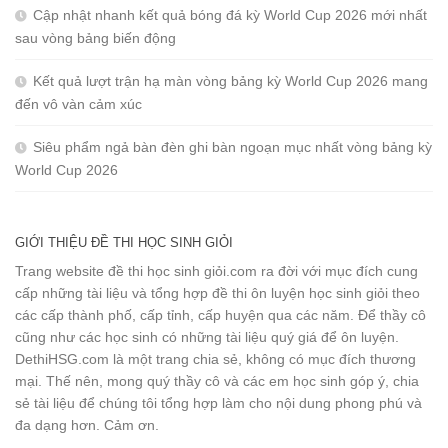
Cập nhật nhanh kết quả bóng đá kỳ World Cup 2026 mới nhất
sau vòng bảng biến động
Kết quả lượt trận hạ màn vòng bảng kỳ World Cup 2026 mang
đến vô vàn cảm xúc
Siêu phẩm ngả bàn đèn ghi bàn ngoạn mục nhất vòng bảng kỳ
World Cup 2026
GIỚI THIỆU ĐỀ THI HỌC SINH GIỎI
Trang website đề thi học sinh giỏi.com ra đời với mục đích cung
cấp những tài liệu và tổng hợp đề thi ôn luyện học sinh giỏi theo
các cấp thành phố, cấp tỉnh, cấp huyện qua các năm. Để thầy cô
cũng như các học sinh có những tài liệu quý giá để ôn luyện.
DethiHSG.com là một trang chia sẻ, không có mục đích thương
mại. Thế nên, mong quý thầy cô và các em học sinh góp ý, chia
sẻ tài liệu để chúng tôi tổng hợp làm cho nội dung phong phú và
đa dạng hơn. Cảm ơn.