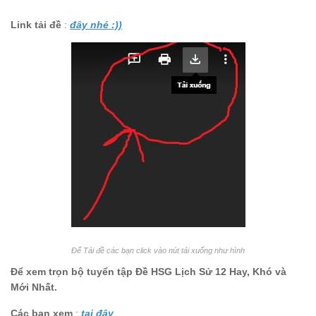
Link tải đề
:
đây nhé :))
Để Tải đề các bạn click vào nút tải xuống như hình
Để xem trọn bộ tuyển tập Đề HSG Lịch Sử 12 Hay, Khó và
Mới Nhất.
Các bạn xem
:
tại đây