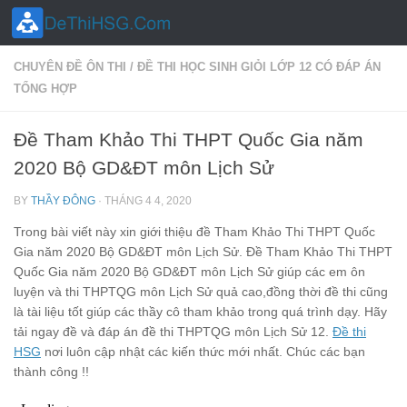
Skip to content
CHUYÊN ĐỀ ÔN THI
/
ĐỀ THI HỌC SINH GIỎI LỚP 12 CÓ ĐÁP ÁN
TỔNG HỢP
Đề Tham Khảo Thi THPT Quốc Gia năm
2020 Bộ GD&ĐT môn Lịch Sử
BY
THẦY ĐÔNG
·
THÁNG 4 4, 2020
Trong bài viết này xin giới thiệu đề Tham Khảo Thi THPT Quốc
Gia năm 2020 Bộ GD&ĐT môn Lịch Sử. Đề Tham Khảo Thi THPT
Quốc Gia năm 2020 Bộ GD&ĐT môn Lịch Sử giúp các em ôn
luyện và thi THPTQG môn Lịch Sử quả cao,đồng thời đề thi cũng
là tài liệu tốt giúp các thầy cô tham khảo trong quá trình dạy. Hãy
tải ngay đề và đáp án đề thi THPTQG môn Lịch Sử 12.
Đề thi
HSG
nơi luôn cập nhật các kiến thức mới nhất. Chúc các bạn
thành công !!