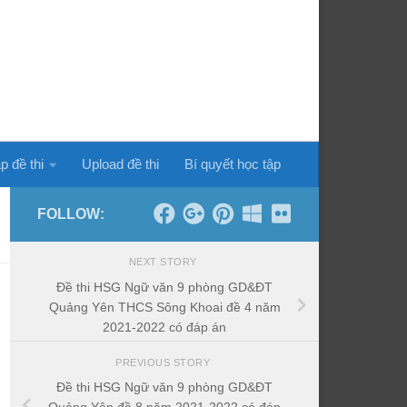
p đề thi
Upload đề thi
Bí quyết học tập
FOLLOW:
NEXT STORY
Đề thi HSG Ngữ văn 9 phòng GD&ĐT
Quảng Yên THCS Sông Khoai đề 4 năm
2021-2022 có đáp án
PREVIOUS STORY
Đề thi HSG Ngữ văn 9 phòng GD&ĐT