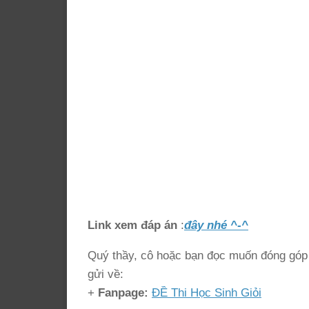
Link xem đáp án
:
đây nhé ^-^
Quý thầy, cô hoặc bạn đọc muốn đóng góp ý
gửi về:
+
Fanpage:
ĐỀ Thi Học Sinh Giỏi