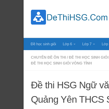
Skip to content
Đề học sinh giỏi
Lớp 6
Lớp 7
Lớp
CHUYÊN ĐỀ ÔN THI
/
ĐỀ THI HỌC SINH GIỎI
ĐỀ THI HỌC SINH GIỎI VÒNG TỈNH
Đề thi HSG Ngữ v
Quảng Yên THCS S