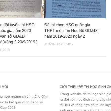
ọn đội tuyển thi HSG
Đề thi chọn HSG quốc gia
quốc gia năm 2020
THPT môn Tin Học Bộ GD&ĐT
 văn sở GD&ĐT
năm 2019-2020 ngày 2
à(Vòng 2-20/9/2019 )
THÁNG 12 28, 2019
, 2019
I MỚI
GIỚI THIỆU ĐỀ THI HỌC SINH GI
Trang website đề thi học sinh gi
g hợp những chiến thắng đậm
ra đời với mục đích cung cấp n
lục từ kết quả vòng bảng kỳ
tài liệu và tổng hợp đề thi ôn lu
 Cup 2026
sinh giỏi theo các cấp thành phố