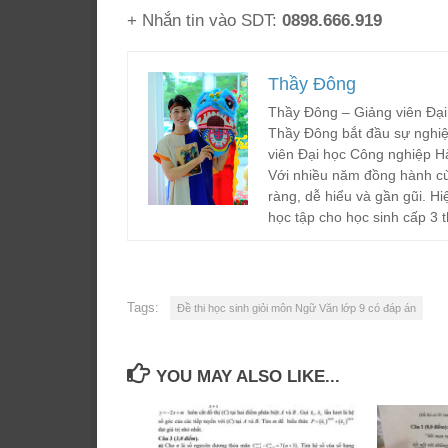
+ Nhắn tin vào SDT:
0898.666.919
Thầy Đông
Thầy Đông – Giảng viên Đại
Thầy Đông bắt đầu sự nghiệ
viên Đại học Công nghiệp H
Với nhiều năm đồng hành cù
ràng, dễ hiểu và gần gũi. Hi
học tập cho học sinh cấp 3 t
Tags:
Đề thi học sinh giỏi môn Ngữ Văn lớp 9 có đáp án
YOU MAY ALSO LIKE...