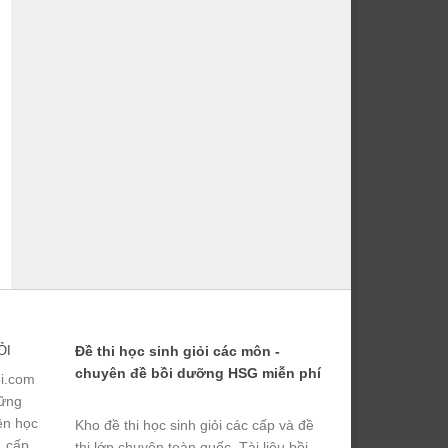
ỎI
Đề thi học sinh giỏi các môn -
chuyên đề bồi dưỡng HSG miễn phí
ỏi.com
hững
yện học
Kho đề thi học sinh giỏi các cấp và đề
, cấp
thi lớp chuyên toàn quốc. Tài liệu bồi