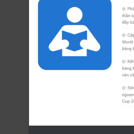
Phâ
thần 
đầy b
Cập
World
bảng 
Kết
bảng 
vàn c
Siê
ngoạn
Cup 2