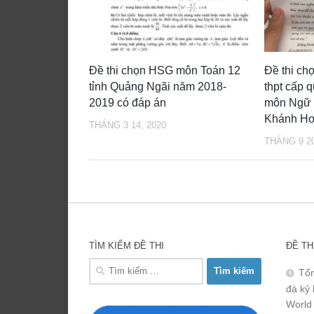
Đề thi chọn HSG môn Toán 12
Đề thi ch
tỉnh Quảng Ngãi năm 2018-
thpt cấp 
2019 có đáp án
môn Ngữ
Khánh Ho
THÁNG 3 14, 2020
THÁNG 9 20
TÌM KIẾM ĐỀ THI
ĐỀ TH
Tìm
Tổn
kiếm
đà kỷ 
cho:
World