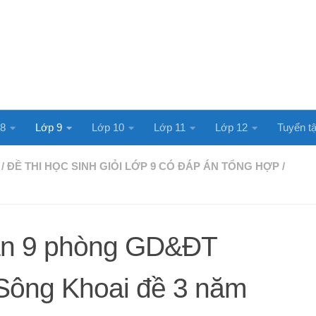
 8
Lớp 9
Lớp 10
Lớp 11
Lớp 12
Tuyển tậ
/
ĐỀ THI HỌC SINH GIỎI LỚP 9 CÓ ĐÁP ÁN TỔNG HỢP
/
ăn 9 phòng GD&ĐT
ông Khoai đề 3 năm