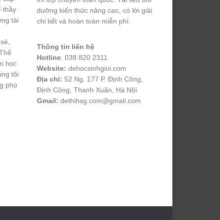
ể thầy
dưỡng kiến thức nâng cao, có lời giải
ng tài
chi tiết và hoàn toàn miễn phí.
 sẻ,
Thông tin liên hệ
 Thế
Hotline
: 038 820 2311
m học
Website:
dehocsinhgioi.com
úng tôi
Địa chỉ:
52 Ng. 177 P. Định Công,
ng phú
Định Công, Thanh Xuân, Hà Nội
Gmail:
dethihsg.com@gmail.com
vin88
 , 
game bài đổi thưởng
 , 
iwin68
 , 
Good88