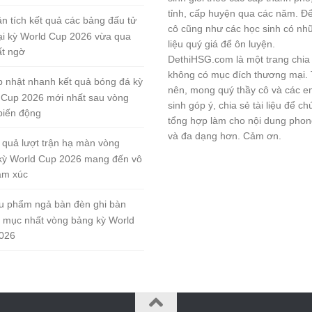
tỉnh, cấp huyện qua các năm. Đ
n tích kết quả các bảng đấu tử
cô cũng như các học sinh có nhữ
tại kỳ World Cup 2026 vừa qua
liệu quý giá để ôn luyện.
ất ngờ
DethiHSG.com là một trang chia
không có mục đích thương mại.
 nhật nhanh kết quả bóng đá kỳ
nên, mong quý thầy cô và các e
 Cup 2026 mới nhất sau vòng
sinh góp ý, chia sẻ tài liệu để ch
biến động
tổng hợp làm cho nội dung pho
và đa dạng hơn. Cảm ơn.
 quả lượt trận hạ màn vòng
kỳ World Cup 2026 mang đến vô
ảm xúc
u phẩm ngả bàn đèn ghi bàn
 mục nhất vòng bảng kỳ World
026