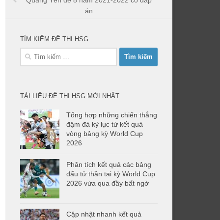
Quảng Yên đề 8 năm 2021-2022 có đáp
án
TÌM KIẾM ĐỀ THI HSG
Tìm
kiếm
cho:
TÀI LIỆU ĐỀ THI HSG MỚI NHẤT
Tổng hợp những chiến thắng
đậm đà kỷ lục từ kết quả
vòng bảng kỳ World Cup
2026
Phân tích kết quả các bảng
đấu tử thần tại kỳ World Cup
2026 vừa qua đầy bất ngờ
Cập nhật nhanh kết quả