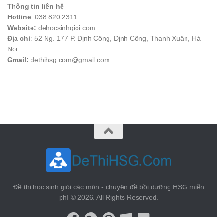
Thông tin liên hệ
Hotline
: 038 820 2311
Website:
dehocsinhgioi.com
Địa chỉ:
52 Ng. 177 P. Định Công, Định Công, Thanh Xuân, Hà
Nội
Gmail:
dethihsg.com@gmail.com
vin88
 , 
game bài đổi thưởng
 , 
iwin68
 , 
Good88
Đề thi học sinh giỏi các môn - chuyên đề bồi dưỡng HSG miễn
phí © 2026. All Rights Reserved.