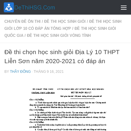
Skip to content
CHUYÊN ĐỀ ÔN THI
/
ĐỀ THI HỌC SINH GIỎI
/
ĐỀ THI HỌC SINH
GIỎI LỚP 10 CÓ ĐÁP ÁN TỔNG HỢP
/
ĐỀ THI HỌC SINH GIỎI
QUỐC GIA
/
ĐỀ THI HỌC SINH GIỎI VÒNG TỈNH
Đề thi chọn học sinh giỏi Địa Lý 10 THPT
Liễn Sơn năm 2020-2021 có đáp án
BY
THẦY ĐÔNG
·
THÁNG 9 16, 2021