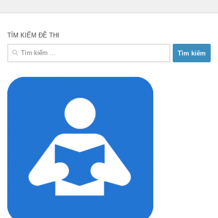
TÌM KIẾM ĐỀ THI
Tìm
kiếm
cho: