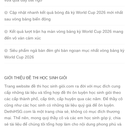
vừa qua đầy bất ngờ
Cập nhật nhanh kết quả bóng đá kỳ World Cup 2026 mới nhất
sau vòng bảng biến động
Kết quả lượt trận hạ màn vòng bảng kỳ World Cup 2026 mang
đến vô vàn cảm xúc
Siêu phẩm ngả bàn đèn ghi bàn ngoạn mục nhất vòng bảng kỳ
World Cup 2026
GIỚI THIỆU ĐỀ THI HỌC SINH GIỎI
Trang website đề thi học sinh giỏi.com ra đời với mục đích cung
cấp những tài liệu và tổng hợp đề thi ôn luyện học sinh giỏi theo
các cấp thành phố, cấp tỉnh, cấp huyện qua các năm. Để thầy cô
cũng như các học sinh có những tài liệu quý giá để ôn luyện.
DethiHSG.com là một trang chia sẻ, không có mục đích thương
mại. Thế nên, mong quý thầy cô và các em học sinh góp ý, chia
sẻ tài liệu để chúng tôi tổng hợp làm cho nội dung phong phú và