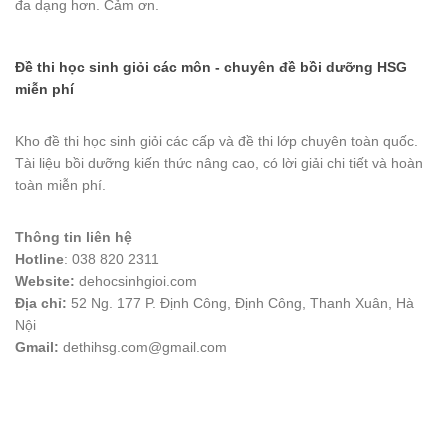
đa dạng hơn. Cảm ơn.
Đề thi học sinh giỏi các môn - chuyên đề bồi dưỡng HSG
miễn phí
Kho đề thi học sinh giỏi các cấp và đề thi lớp chuyên toàn quốc.
Tài liệu bồi dưỡng kiến thức nâng cao, có lời giải chi tiết và hoàn
toàn miễn phí.
Thông tin liên hệ
Hotline
: 038 820 2311
Website:
dehocsinhgioi.com
Địa chỉ:
52 Ng. 177 P. Định Công, Định Công, Thanh Xuân, Hà
Nội
Gmail:
dethihsg.com@gmail.com
vin88
 , 
game bài đổi thưởng
 , 
iwin68
 , 
Good88