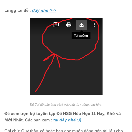
Lingg tải đề
:
đây nhé ^-^
Để Tải đề các bạn click vào nút tải xuống như hình
Để xem trọn bộ tuyển tập Đề HSG Hóa Học 11 Hay, Khó và
Mới Nhất
. Các bạn xem :
t
ại đây nhé :))
Ghi chú: Quý thầy, cô hoặc bạn đọc muốn đóng góp tài liệu cho