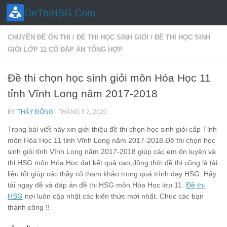
Skip to content
CHUYÊN ĐỀ ÔN THI
/
ĐỀ THI HỌC SINH GIỎI
/
ĐỀ THI HỌC SINH
GIỎI LỚP 11 CÓ ĐÁP ÁN TỔNG HỢP
Đề thi chọn học sinh giỏi môn Hóa Học 11
tỉnh Vĩnh Long năm 2017-2018
BY
THẦY ĐÔNG
·
THÁNG 3 2, 2020
Trong bài viết này xin giới thiệu đề thi chọn học sinh giỏi cấp Tỉnh
môn Hóa Học 11 tỉnh Vĩnh Long năm 2017-2018.Đề thi chọn học
sinh giỏi tỉnh Vĩnh Long năm 2017-2018 giúp các em ôn luyện và
thi HSG môn Hóa Học đạt kết quả cao,đồng thời đề thi cũng là tài
liệu tốt giúp các thầy cô tham khảo trong quá trình dạy HSG. Hãy
tải ngay đề và đáp án đề thi HSG môn Hóa Học lớp 11.
Đề thi
HSG
nơi luôn cập nhật các kiến thức mới nhất. Chúc các bạn
thành công !!