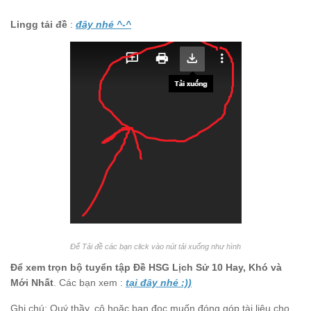
Lingg tải đề
:
đây nhé ^-^
Để Tải đề các bạn click vào nút tải xuống như hình
Để xem trọn bộ tuyển tập Đề HSG Lịch Sử 10 Hay, Khó và
Mới Nhất
. Các bạn xem :
tại đây nhé :))
Ghi chú: Quý thầy, cô hoặc bạn đọc muốn đóng góp tài liệu cho