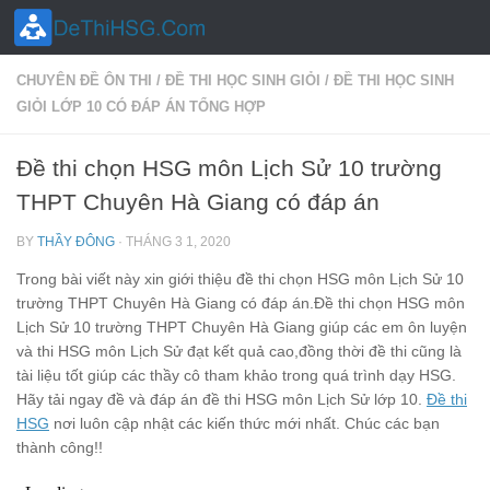
Skip to content
CHUYÊN ĐỀ ÔN THI
/
ĐỀ THI HỌC SINH GIỎI
/
ĐỀ THI HỌC SINH
GIỎI LỚP 10 CÓ ĐÁP ÁN TỔNG HỢP
Đề thi chọn HSG môn Lịch Sử 10 trường
THPT Chuyên Hà Giang có đáp án
BY
THẦY ĐÔNG
·
THÁNG 3 1, 2020
Trong bài viết này xin giới thiệu đề thi chọn HSG môn Lịch Sử 10
trường THPT Chuyên Hà Giang có đáp án.Đề thi chọn HSG môn
Lịch Sử 10 trường THPT Chuyên Hà Giang giúp các em ôn luyện
và thi HSG môn Lịch Sử đạt kết quả cao,đồng thời đề thi cũng là
tài liệu tốt giúp các thầy cô tham khảo trong quá trình dạy HSG.
Hãy tải ngay đề và đáp án đề thi HSG môn Lịch Sử lớp 10.
Đề thi
HSG
nơi luôn cập nhật các kiến thức mới nhất. Chúc các bạn
thành công!!