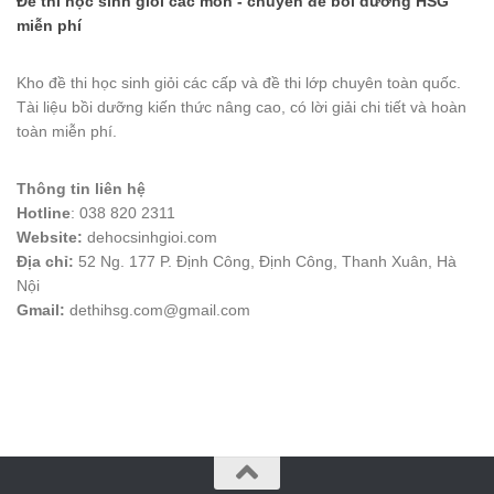
Đề thi học sinh giỏi các môn - chuyên đề bồi dưỡng HSG
miễn phí
Kho đề thi học sinh giỏi các cấp và đề thi lớp chuyên toàn quốc.
Tài liệu bồi dưỡng kiến thức nâng cao, có lời giải chi tiết và hoàn
toàn miễn phí.
Thông tin liên hệ
Hotline
: 038 820 2311
Website:
dehocsinhgioi.com
Địa chỉ:
52 Ng. 177 P. Định Công, Định Công, Thanh Xuân, Hà
Nội
Gmail:
dethihsg.com@gmail.com
vin88
 , 
game bài đổi thưởng
 , 
iwin68
 , 
Good88