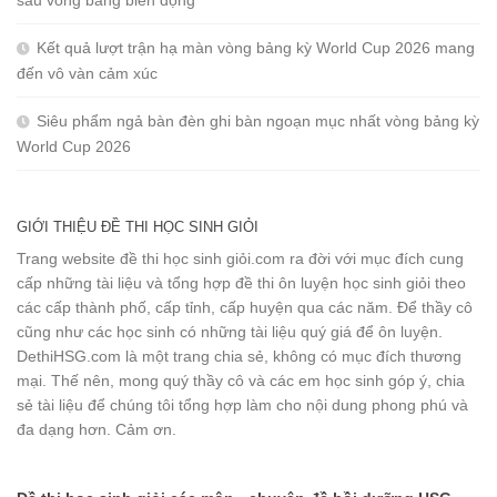
sau vòng bảng biến động
Kết quả lượt trận hạ màn vòng bảng kỳ World Cup 2026 mang
đến vô vàn cảm xúc
Siêu phẩm ngả bàn đèn ghi bàn ngoạn mục nhất vòng bảng kỳ
World Cup 2026
GIỚI THIỆU ĐỀ THI HỌC SINH GIỎI
Trang website đề thi học sinh giỏi.com ra đời với mục đích cung
cấp những tài liệu và tổng hợp đề thi ôn luyện học sinh giỏi theo
các cấp thành phố, cấp tỉnh, cấp huyện qua các năm. Để thầy cô
cũng như các học sinh có những tài liệu quý giá để ôn luyện.
DethiHSG.com là một trang chia sẻ, không có mục đích thương
mại. Thế nên, mong quý thầy cô và các em học sinh góp ý, chia
sẻ tài liệu để chúng tôi tổng hợp làm cho nội dung phong phú và
đa dạng hơn. Cảm ơn.