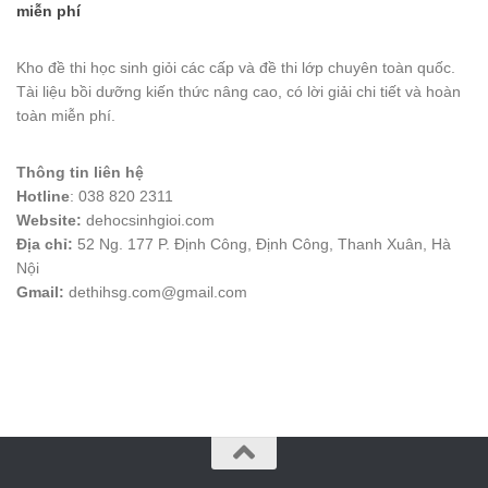
miễn phí
Kho đề thi học sinh giỏi các cấp và đề thi lớp chuyên toàn quốc.
Tài liệu bồi dưỡng kiến thức nâng cao, có lời giải chi tiết và hoàn
toàn miễn phí.
Thông tin liên hệ
Hotline
: 038 820 2311
Website:
dehocsinhgioi.com
Địa chỉ:
52 Ng. 177 P. Định Công, Định Công, Thanh Xuân, Hà
Nội
Gmail:
dethihsg.com@gmail.com
vin88
 , 
game bài đổi thưởng
 , 
iwin68
 , 
Good88