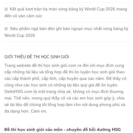
Kết quả lượt trận hạ màn vòng bảng kỳ World Cup 2026 mang
đến vô vàn cảm xúc
Siêu phẩm ngả bàn đèn ghi bàn ngoạn mục nhất vòng bảng kỳ
World Cup 2026
GIỚI THIỆU ĐỀ THI HỌC SINH GIỎI
Trang website đề thi học sinh giỏi.com ra đời với mục đích cung
cấp những tài liệu và tổng hợp đề thi ôn luyện học sinh giỏi theo
các cấp thành phố, cấp tỉnh, cấp huyện qua các năm. Để thầy cô
cũng như các học sinh có những tài liệu quý giá để ôn luyện.
DethiHSG.com là một trang chia sẻ, không có mục đích thương
mại. Thế nên, mong quý thầy cô và các em học sinh góp ý, chia
sẻ tài liệu để chúng tôi tổng hợp làm cho nội dung phong phú và
đa dạng hơn. Cảm ơn.
Đề thi học sinh giỏi các môn - chuyên đề bồi dưỡng HSG