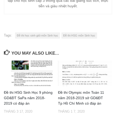
tập cho học sinh cấp 3 thông qua các bài giảng súc tích, thực
tiễn và giàu nhiệt huyết.
Tags:
Đề thi học sinh giỏi môn Sinh học
Đề thi HSG môn Sinh học
YOU MAY ALSO LIKE...
Đề thi HSG Sinh Học 9 phòng
Đề thi Olympic môn Toán 11
GD&ĐT SaPa năm 2018-
năm 2018-2019 sở GD&ĐT
2019 có đáp án
Tp Hồ Chí Minh có đáp án
THÁNG 3 17, 2020
THÁNG 1 7, 2020