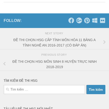
FOLLOW:
NEXT STORY
ĐỀ THI CHỌN HSG CẤP TÌNH MÔN HÓA 11 BẢNG A
TỈNH NGHỆ AN 2016-2017 (CÓ ĐÁP ÁN)
PREVIOUS STORY
ĐỀ THI CHỌN HSG MÔN SINH 8 HUYỆN TRỰC NINH
2018-2019
TÌM KIẾM ĐỀ THI HSG
Tìm
kiếm
cho:
TÀI LIỆU ĐỀ THI HSG MỚI NHẤT