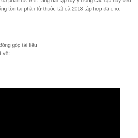
5 phần tử. Biết rằng hai tập tùy ý trong các tập này đều
g tồn tại phần tử thuộc tất cả 2018 tập hợp đã cho.
óng góp tài liệu
i về: