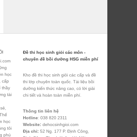
ỎI
Đề thi học sinh giỏi các môn -
chuyên đề bồi dưỡng HSG miễn phí
ỏi.com
hững
yện học
Kho đề thi học sinh giỏi các cấp và đề
, cấp
thi lớp chuyên toàn quốc. Tài liệu bồi
ể thầy
dưỡng kiến thức nâng cao, có lời giải
ng tài
chi tiết và hoàn toàn miễn phí.
 sẻ,
Thông tin liên hệ
 Thế
Hotline
: 038 820 2311
m học
Website:
dehocsinhgioi.com
úng tôi
Địa chỉ:
52 Ng. 177 P. Định Công,
ng phú