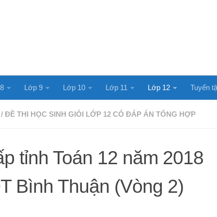
 8
Lớp 9
Lớp 10
Lớp 11
Lớp 12
Tuyển tậ
/
ĐỀ THI HỌC SINH GIỎI LỚP 12 CÓ ĐÁP ÁN TỔNG HỢP
ấp tỉnh Toán 12 năm 2018
T Bình Thuận (Vòng 2)