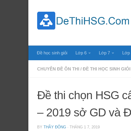
Skip to content
Đề học sinh giỏi
Lớp 6
Lớp 7
Lớp
CHUYÊN ĐỀ ÔN THI
/
ĐỀ THI HỌC SINH GIỎI
Đề thi chọn HSG c
– 2019 sở GD và Đ
BY
THẦY ĐÔNG
·
THÁNG 1 7, 2019