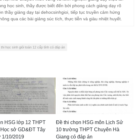
ng học sinh, thầy được biết đến bởi phong cách giảng dạy rõ
ện thầy giảng dạy tại dehocsinhgioi, tiếp tục truyền cảm hứng
hông qua các bài giảng súc tích, thực tiễn và giàu nhiệt huyết.
 thi học sinh giỏi toán 12 cấp tỉnh có đáp án
họn HSG lớp 12 THPT
Đề thi chọn HSG môn Lịch Sử
 Học sở GD&ĐT Tây
10 trường THPT Chuyên Hà
 1/10/2019
Giang có đáp án