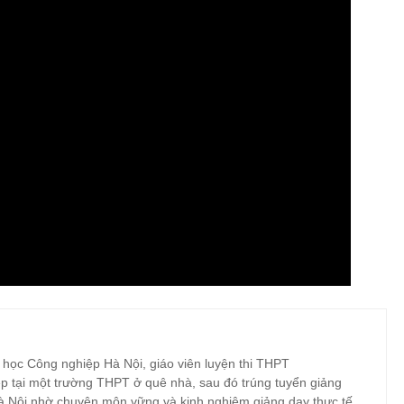
 học Công nghiệp Hà Nội, giáo viên luyện thi THPT
p tại một trường THPT ở quê nhà, sau đó trúng tuyển giảng
à Nội nhờ chuyên môn vững và kinh nghiệm giảng dạy thực tế.