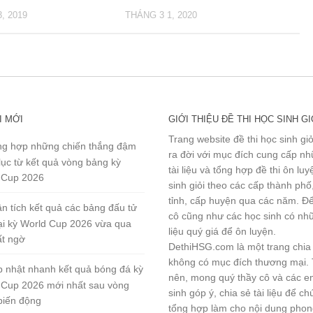
, 2019
THÁNG 3 1, 2020
I MỚI
GIỚI THIỆU ĐỀ THI HỌC SINH GI
Trang website đề thi học sinh gi
g hợp những chiến thắng đậm
ra đời với mục đích cung cấp n
lục từ kết quả vòng bảng kỳ
tài liệu và tổng hợp đề thi ôn lu
 Cup 2026
sinh giỏi theo các cấp thành phố
tỉnh, cấp huyện qua các năm. Đ
n tích kết quả các bảng đấu tử
cô cũng như các học sinh có nhữ
tại kỳ World Cup 2026 vừa qua
liệu quý giá để ôn luyện.
ất ngờ
DethiHSG.com là một trang chia
không có mục đích thương mại.
 nhật nhanh kết quả bóng đá kỳ
nên, mong quý thầy cô và các e
 Cup 2026 mới nhất sau vòng
sinh góp ý, chia sẻ tài liệu để ch
biến động
tổng hợp làm cho nội dung pho