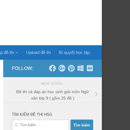
p đề thi
Upload đề thi
Bí quyết học tập
FOLLOW:
NEXT STORY
Đề thi và đáp án học sinh giỏi môn Ngữ
văn lớp 9 ( gồm 25 đề )
TÌM KIẾM ĐỀ THI HSG
Tìm
kiếm