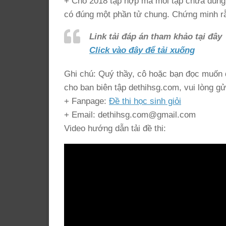
+ Cho 2018 tập hợp mà mỗi tập chứa đúng 4
có đúng một phần tử chung. Chứng minh rằn
Link tải đáp án tham khảo tại đây
Click vào đây để tải xuống
Ghi chú: Quý thầy, cô hoặc bạn đọc muốn đ
cho ban biên tập dethihsg.com, vui lòng gử
+ Fanpage:
Đề thi học sinh giỏi
+ Email: dethihsg.com@gmail.com
Video hướng dẫn tải đề thi: