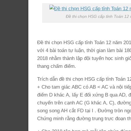
Đề thi chọn HSG cấp tỉnh Toán 12
Đề thi chọn HSG cấp tỉnh Toán 12 năm 20
với 4 bài toán tự luận, thời gian làm bài 1
2018 nhằm thành lập đội tuyển học sinh giỏi 
thang chấm điểm.
Trích dẫn đề thi chọn HSG cấp tỉnh Toán 
+ Cho tam giác ABC có AB < AC và nội tiếp
điểm D khác A, lấy E đối xứng B qua AD, đ
chuyển trên cạnh AC (G khác A, C), đường
song song AH cắt FD tại I . Đường tròn ngo
Chứng minh rằng đường trung trực đoạn th