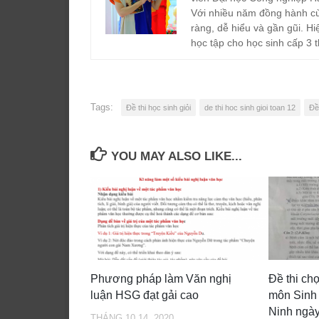
Với nhiều năm đồng hành cù
ràng, dễ hiểu và gần gũi. Hi
học tập cho học sinh cấp 3 t
Tags:
Đề thi học sinh giỏi
de thi hoc sinh gioi toan 12
Đề
YOU MAY ALSO LIKE...
Phương pháp làm Văn nghị
Đề thi c
luận HSG đạt gải cao
môn Sinh
Ninh ngày
THÁNG 10 14, 2020