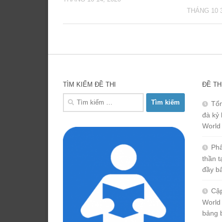
THÁNG 10 3
TÌM KIẾM ĐỀ THI
ĐỀ TH
Tìm
Tổn
kiếm
đà kỷ 
cho:
World
Phâ
thần 
đầy b
Cập
World
bảng 