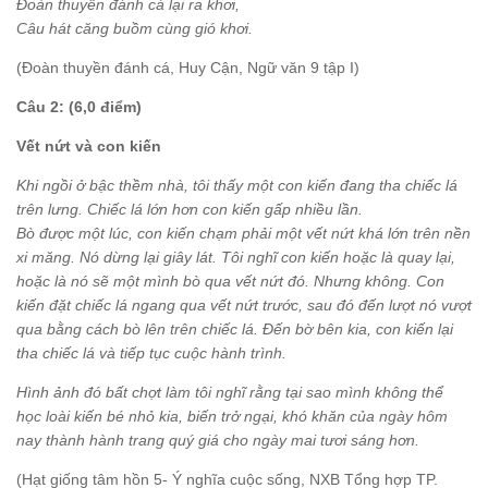
Đoàn thuyền đánh cá lại ra khơi,
Câu hát căng buồm cùng gió khơi.
(Đoàn thuyền đánh cá, Huy Cận, Ngữ văn 9 tập I)
Câu 2: (6,0 điểm)
Vết nứt và con kiến
Khi ngồi ở bậc thềm nhà, tôi thấy một con kiến đang tha chiếc lá
trên lưng. Chiếc lá lớn hơn con kiến gấp nhiều lần.
Bò được một lúc, con kiến chạm phải một vết nứt khá lớn trên nền
xi măng. Nó dừng lại giây lát. Tôi nghĩ con kiến hoặc là quay lại,
hoặc là nó sẽ một mình bò qua vết nứt đó. Nhưng không. Con
kiến đặt chiếc lá ngang qua vết nứt trước, sau đó đến lượt nó vượt
qua bằng cách bò lên trên chiếc lá. Đến bờ bên kia, con kiến lại
tha chiếc lá và tiếp tục cuộc hành trình.
Hình ảnh đó bất chợt làm tôi nghĩ rằng tại sao mình không thể
học loài kiến bé nhỏ kia, biến trở ngại, khó khăn của ngày hôm
nay thành hành trang quý giá cho ngày mai tươi sáng hơn.
(Hạt giống tâm hồn 5- Ý nghĩa cuộc sống, NXB Tổng hợp TP.