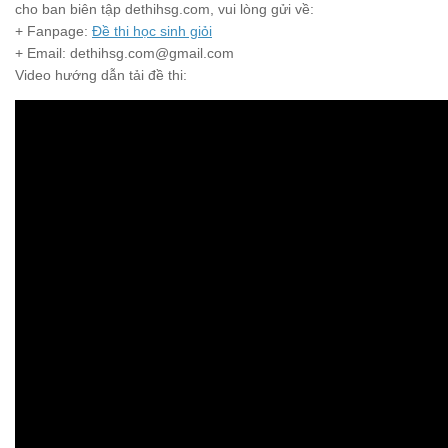
cho ban biên tập dethihsg.com, vui lòng gửi về:
+ Fanpage:
Đề thi học sinh giỏi
+ Email: dethihsg.com@gmail.com
Video hướng dẫn tải đề thi: