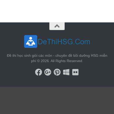
vin88
 , 
game bài đổi thưởng
 , 
iwin68
 , 
Good88
Đề thi học sinh giỏi các môn - chuyên đề bồi dưỡng HSG miễn
phí © 2026. All Rights Reserved.