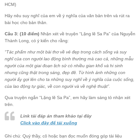
HCM)
Hãy nêu suy nghĩ của em về ý nghĩa của văn bản trên và rút ra
bài học cho bản thân.
Câu 3: (10 điểm)
Nhận xét về truyện “Lặng lẽ Sa Pa” của Nguyễn
Thành Long, có ý kiến cho rằng:
“Tác phẩm như một bài thơ về vẻ đẹp trong cách sống và suy
nghĩ của con người lao động bình thường mà cao cả, những mẫu
người của một giai đoạn lịch sử có nhiều gian khổ và hi sinh
nhưng cũng thật trong sáng, đẹp đẽ. Từ hình ảnh những con
người ấy gợi lên cho ta những suy nghĩ về ý nghĩa của cuộc sống,
của lao động tự giác, về con người và về nghệ thuật”.
Qua truyện ngắn “Lặng lẽ Sa Pa”, em hãy làm sáng tỏ nhận xét
trên.
Link tải đáp án tham khảo tại đây
Click vào đây để tải xuống
Ghi chú: Quý thầy, cô hoặc bạn đọc muốn đóng góp tài liệu