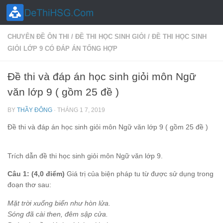
Skip to content
CHUYÊN ĐỀ ÔN THI
/
ĐỀ THI HỌC SINH GIỎI
/
ĐỀ THI HỌC SINH
GIỎI LỚP 9 CÓ ĐÁP ÁN TỔNG HỢP
Đề thi và đáp án học sinh giỏi môn Ngữ
văn lớp 9 ( gồm 25 đề )
BY
THẦY ĐÔNG
·
THÁNG 1 7, 2019
Đề thi và đáp án học sinh giỏi môn Ngữ văn lớp 9 ( gồm 25 đề )
Trích dẫn đề thi học sinh giỏi môn Ngữ văn lớp 9.
Câu 1: (4,0 điểm)
Giá trị của biện pháp tu từ được sử dụng trong
đoạn thơ sau:
Mặt trời xuống biển như hòn lửa.
Sóng đã cài then, đêm sập cửa.