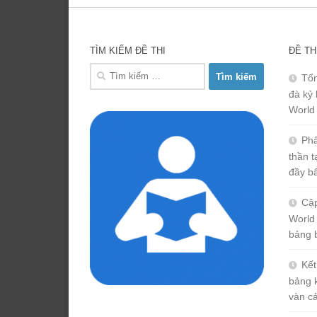
TÌM KIẾM ĐỀ THI
ĐỀ TH
Tìm
Tổn
kiếm
đà kỷ 
cho:
World
Phâ
thần 
đầy b
Cập
World
bảng 
Kết
bảng 
vàn c