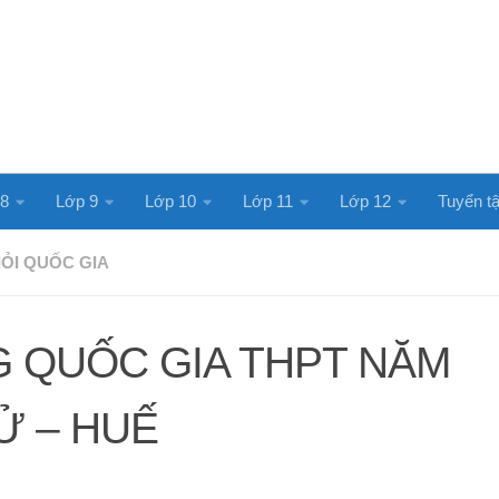
 8
Lớp 9
Lớp 10
Lớp 11
Lớp 12
Tuyển tậ
IỎI QUỐC GIA
G QUỐC GIA THPT NĂM
Ử – HUẾ