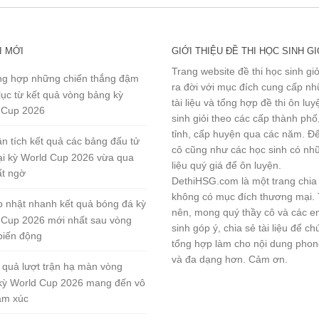
I MỚI
GIỚI THIỆU ĐỀ THI HỌC SINH GI
Trang website đề thi học sinh gi
g hợp những chiến thắng đậm
ra đời với mục đích cung cấp n
lục từ kết quả vòng bảng kỳ
tài liệu và tổng hợp đề thi ôn lu
 Cup 2026
sinh giỏi theo các cấp thành phố
tỉnh, cấp huyện qua các năm. Đ
n tích kết quả các bảng đấu tử
cô cũng như các học sinh có nhữ
tại kỳ World Cup 2026 vừa qua
liệu quý giá để ôn luyện.
ất ngờ
DethiHSG.com là một trang chia
không có mục đích thương mại.
 nhật nhanh kết quả bóng đá kỳ
nên, mong quý thầy cô và các e
 Cup 2026 mới nhất sau vòng
sinh góp ý, chia sẻ tài liệu để ch
biến động
tổng hợp làm cho nội dung pho
và đa dạng hơn. Cảm ơn.
 quả lượt trận hạ màn vòng
kỳ World Cup 2026 mang đến vô
ảm xúc