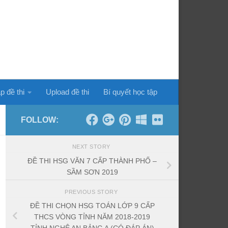
p đề thi
Upload đề thi
Bí quyết học tập
FOLLOW:
NEXT STORY
ĐỀ THI HSG VĂN 7 CẤP THÀNH PHỐ –
SẦM SƠN 2019
PREVIOUS STORY
ĐỀ THI CHỌN HSG TOÁN LỚP 9 CẤP
THCS VÒNG TỈNH NĂM 2018-2019