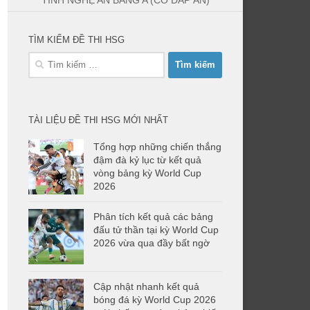
TỈNH NGHỆ AN BẢNG A (CÓ ĐÁP ÁN)
TÌM KIẾM ĐỀ THI HSG
Tìm
kiếm
cho:
TÀI LIỆU ĐỀ THI HSG MỚI NHẤT
Tổng hợp những chiến thắng
đậm đà kỷ lục từ kết quả
vòng bảng kỳ World Cup
2026
Phân tích kết quả các bảng
đấu tử thần tại kỳ World Cup
2026 vừa qua đầy bất ngờ
Cập nhật nhanh kết quả
bóng đá kỳ World Cup 2026