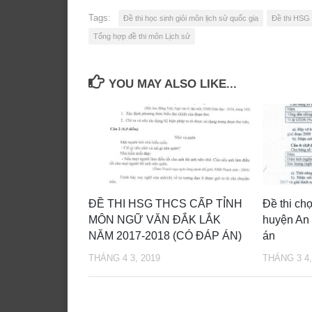
Tags:
Đề thi học sinh giỏi môn lịch sử quốc gia
Đề thi HSG
Tổng hợp đề thi môn Lịch sử
YOU MAY ALSO LIKE...
ĐỀ THI HSG THCS CẤP TỈNH
Đề thi ch
MÔN NGỮ VĂN ĐẮK LẮK
huyện An
NĂM 2017-2018 (CÓ ĐÁP ÁN)
án
THÁNG 4 3, 2019
THÁNG 3 4,