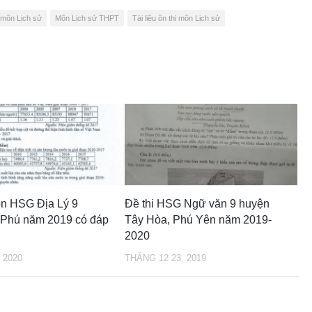
 môn Lịch sử
Môn Lịch sử THPT
Tài liệu ôn thi môn Lịch sử
ọn HSG Địa Lý 9
Đề thi HSG Ngữ văn 9 huyện
 Phú năm 2019 có đáp
Tây Hòa, Phú Yên năm 2019-
2020
 2020
THÁNG 12 23, 2019