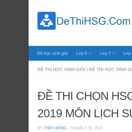
Skip to content
Đề học sinh giỏi
Lớp 6
Lớp 7
Lớp
ĐỀ THI HỌC SINH GIỎI
/
ĐỀ THI HỌC SINH G
ĐỀ THI CHỌN HS
2019 MÔN LỊCH S
BY
THẦY ĐÔNG
·
THÁNG 3 30, 2019