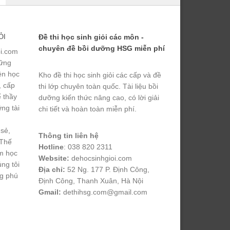
ỎI
Đề thi học sinh giỏi các môn -
chuyên đề bồi dưỡng HSG miễn phí
ỏi.com
hững
yện học
Kho đề thi học sinh giỏi các cấp và đề
, cấp
thi lớp chuyên toàn quốc. Tài liệu bồi
ể thầy
dưỡng kiến thức nâng cao, có lời giải
ng tài
chi tiết và hoàn toàn miễn phí.
 sẻ,
Thông tin liên hệ
 Thế
Hotline
: 038 820 2311
m học
Website:
dehocsinhgioi.com
úng tôi
Địa chỉ:
52 Ng. 177 P. Định Công,
ng phú
Định Công, Thanh Xuân, Hà Nội
Gmail:
dethihsg.com@gmail.com
vin88
 , 
game bài đổi thưởng
 , 
iwin68
 , 