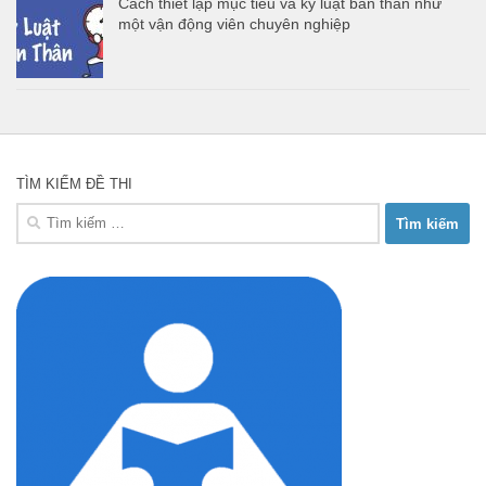
Cách thiết lập mục tiêu và kỷ luật bản thân như
một vận động viên chuyên nghiệp
TÌM KIẾM ĐỀ THI
Tìm
kiếm
cho: