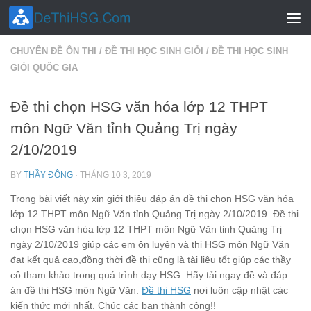
Skip to content
CHUYÊN ĐỀ ÔN THI
/
ĐỀ THI HỌC SINH GIỎI
/
ĐỀ THI HỌC SINH
GIỎI QUỐC GIA
Đề thi chọn HSG văn hóa lớp 12 THPT
môn Ngữ Văn tỉnh Quảng Trị ngày
2/10/2019
BY
THẦY ĐÔNG
·
THÁNG 10 3, 2019
Trong bài viết này xin giới thiệu đáp án đề thi chọn HSG văn hóa
lớp 12 THPT môn Ngữ Văn tỉnh Quảng Trị ngày 2/10/2019. Đề thi
chọn HSG văn hóa lớp 12 THPT môn Ngữ Văn tỉnh Quảng Trị
ngày 2/10/2019 giúp các em ôn luyện và thi HSG môn Ngữ Văn
đạt kết quả cao,đồng thời đề thi cũng là tài liệu tốt giúp các thầy
cô tham khảo trong quá trình dạy HSG. Hãy tải ngay đề và đáp
án đề thi HSG môn Ngữ Văn.
Đề thi HSG
nơi luôn cập nhật các
kiến thức mới nhất. Chúc các bạn thành công!!