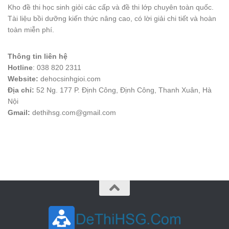
Kho đề thi học sinh giỏi các cấp và đề thi lớp chuyên toàn quốc.
Tài liệu bồi dưỡng kiến thức nâng cao, có lời giải chi tiết và hoàn
toàn miễn phí.
Thông tin liên hệ
Hotline
: 038 820 2311
Website:
dehocsinhgioi.com
Địa chỉ:
52 Ng. 177 P. Định Công, Định Công, Thanh Xuân, Hà
Nội
Gmail:
dethihsg.com@gmail.com
vin88
 , 
game bài đổi thưởng
 , 
iwin68
 , 
Good88