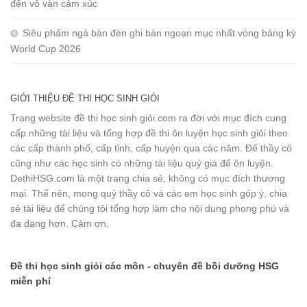
đến vô vàn cảm xúc
Siêu phẩm ngả bàn đèn ghi bàn ngoạn mục nhất vòng bảng kỳ
World Cup 2026
GIỚI THIỆU ĐỀ THI HỌC SINH GIỎI
Trang website đề thi học sinh giỏi.com ra đời với mục đích cung
cấp những tài liệu và tổng hợp đề thi ôn luyện học sinh giỏi theo
các cấp thành phố, cấp tỉnh, cấp huyện qua các năm. Để thầy cô
cũng như các học sinh có những tài liệu quý giá để ôn luyện.
DethiHSG.com là một trang chia sẻ, không có mục đích thương
mại. Thế nên, mong quý thầy cô và các em học sinh góp ý, chia
sẻ tài liệu để chúng tôi tổng hợp làm cho nội dung phong phú và
đa dạng hơn. Cảm ơn.
Đề thi học sinh giỏi các môn - chuyên đề bồi dưỡng HSG
miễn phí