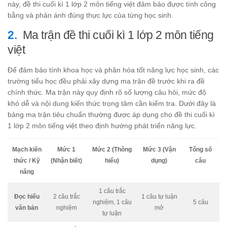
này, đề thi cuối kì 1 lớp 2 môn tiếng việt đảm bảo được tính công
bằng và phản ánh đúng thực lực của từng học sinh.
Ma trận đề thi cuối kì 1 lớp 2 môn tiếng
việt
Để đảm bảo tính khoa học và phân hóa tốt năng lực học sinh, các
trường tiểu học đều phải xây dựng ma trận đề trước khi ra đề
chính thức. Ma trận này quy định rõ số lượng câu hỏi, mức độ
khó dễ và nội dung kiến thức trọng tâm cần kiểm tra. Dưới đây là
bảng ma trận tiêu chuẩn thường được áp dụng cho đề thi cuối kì
1 lớp 2 môn tiếng việt theo định hướng phát triển năng lực.
Mạch kiến
Mức 1
Mức 2 (Thông
Mức 3 (Vận
Tổng số
thức / Kỹ
(Nhận biết)
hiểu)
dụng)
câu
năng
1 câu trắc
Đọc hiểu
2 câu trắc
1 câu tự luận
nghiệm, 1 câu
5 câu
văn bản
nghiệm
mở
tự luận