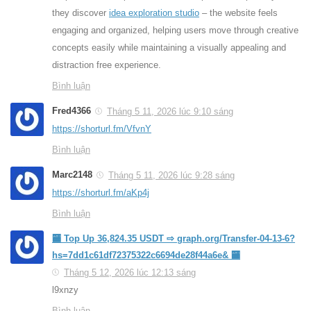
they discover
idea exploration studio
– the website feels
engaging and organized, helping users move through creative
concepts easily while maintaining a visually appealing and
distraction free experience.
Bình luận
Fred4366
Tháng 5 11, 2026 lúc 9:10 sáng
https://shorturl.fm/VfvnY
Bình luận
Marc2148
Tháng 5 11, 2026 lúc 9:28 sáng
https://shorturl.fm/aKp4j
Bình luận
🏧 Top Up 36,824.35 USDT ⇨ graph.org/Transfer-04-13-6?
hs=7dd1c61df72375322c6694de28f44a6e& 🏧
Tháng 5 12, 2026 lúc 12:13 sáng
l9xnzy
Bình luận