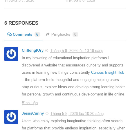
THÁNG 5 7, 2026
THÁNG 5 6, 2026
6 RESPONSES
Comments
6
Pingbacks
0
CliftonglOry
Tháng 5 8, 2026 lúc 10:18 sáng
In my browsing of educational inspiration platforms I
discovered a website that encourages curiosity and supports
users in learning new things consistently
Curious Insight Hub
– the platform feels thoughtful and engaging helping users
stay curious, explore ideas and develop strong learning habits
for personal growth and continuous development in life online
Bình luận
JesusCunny
Tháng 5 8, 2026 lúc 10:20 sáng
Users who enjoy exploring imaginative thinking often search
for platforms that provide endless inspiration, especially when