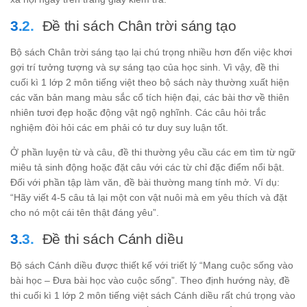
Đề thi sách Chân trời sáng tạo
Bộ sách Chân trời sáng tạo lại chú trọng nhiều hơn đến việc khơi
gợi trí tưởng tượng và sự sáng tạo của học sinh. Vì vậy, đề thi
cuối kì 1 lớp 2 môn tiếng việt theo bộ sách này thường xuất hiện
các văn bản mang màu sắc cổ tích hiện đại, các bài thơ về thiên
nhiên tươi đẹp hoặc động vật ngộ nghĩnh. Các câu hỏi trắc
nghiệm đòi hỏi các em phải có tư duy suy luận tốt.
Ở phần luyện từ và câu, đề thi thường yêu cầu các em tìm từ ngữ
miêu tả sinh động hoặc đặt câu với các từ chỉ đặc điểm nổi bật.
Đối với phần tập làm văn, đề bài thường mang tính mở. Ví dụ:
“Hãy viết 4-5 câu tả lại một con vật nuôi mà em yêu thích và đặt
cho nó một cái tên thật đáng yêu”.
Đề thi sách Cánh diều
Bộ sách Cánh diều được thiết kế với triết lý “Mang cuộc sống vào
bài học – Đưa bài học vào cuộc sống”. Theo định hướng này, đề
thi cuối kì 1 lớp 2 môn tiếng việt sách Cánh diều rất chú trọng vào