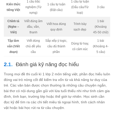
1 câu trắc
1 câu tự luận
Kiến thức
1 câu tự luận
nghiệm (Từ
(Dấu câu/Từ
3 câu
tiếng Việt
(Đặt câu)
vựng)
loại)
Chính tả
Viết đúng âm
1 bài
Viết hoa đúng
Trình bày
(Nghe –
đầu, vần,
(Khoảng
quy định
sạch đẹp
Viết)
thanh
45-50 chữ)
Tập làm
Viết đúng
Sắp xếp ý logic,
1 bài
Dùng từ hay,
văn (Viết
chủ đề yêu
câu đủ thành
(Khoảng 4-
có cảm xúc
đoạn)
cầu
phần
5 câu)
Đánh giá kỹ năng đọc hiểu
Trong mọi đề thi cuối kì 1 lớp 2 môn tiếng việt, phần đọc hiểu luôn
đóng vai trò nòng cốt để kiểm tra vốn từ và khả năng tư duy của
trẻ. Các văn bản được chọn thường là những câu chuyện ngắn,
bài thơ có nội dung gần gũi với lứa tuổi thiếu nhi như tình cảm gia
đình, tình bạn, trường lớp hoặc thế giới tự nhiên. Học sinh cần
đọc kỹ để tìm ra các chi tiết miêu tả ngoại hình, tính cách nhân
vật hoặc bài học rút ra từ câu chuyện.