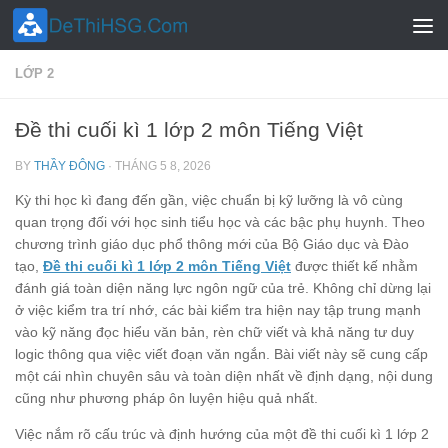
Skip to content
LỚP 2
Đề thi cuối kì 1 lớp 2 môn Tiếng Việt
BY
THẦY ĐÔNG
·
THÁNG 5 8, 2026
Kỳ thi học kì đang đến gần, việc chuẩn bị kỹ lưỡng là vô cùng
quan trọng đối với học sinh tiểu học và các bậc phụ huynh. Theo
chương trình giáo dục phổ thông mới của Bộ Giáo dục và Đào
tạo,
Đề thi cuối kì 1 lớp 2 môn Tiếng Việt
được thiết kế nhằm
đánh giá toàn diện năng lực ngôn ngữ của trẻ. Không chỉ dừng lại
ở việc kiểm tra trí nhớ, các bài kiểm tra hiện nay tập trung mạnh
vào kỹ năng đọc hiểu văn bản, rèn chữ viết và khả năng tư duy
logic thông qua việc viết đoạn văn ngắn. Bài viết này sẽ cung cấp
một cái nhìn chuyên sâu và toàn diện nhất về định dạng, nội dung
cũng như phương pháp ôn luyện hiệu quả nhất.
Việc nắm rõ cấu trúc và định hướng của một đề thi cuối kì 1 lớp 2