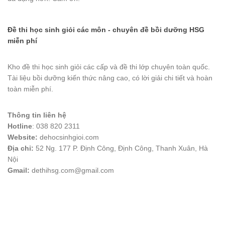
Đề thi học sinh giỏi các môn - chuyên đề bồi dưỡng HSG
miễn phí
Kho đề thi học sinh giỏi các cấp và đề thi lớp chuyên toàn quốc.
Tài liệu bồi dưỡng kiến thức nâng cao, có lời giải chi tiết và hoàn
toàn miễn phí.
Thông tin liên hệ
Hotline
: 038 820 2311
Website:
dehocsinhgioi.com
Địa chỉ:
52 Ng. 177 P. Định Công, Định Công, Thanh Xuân, Hà
Nội
Gmail:
dethihsg.com@gmail.com
vin88
 , 
game bài đổi thưởng
 , 
iwin68
 , 
Good88