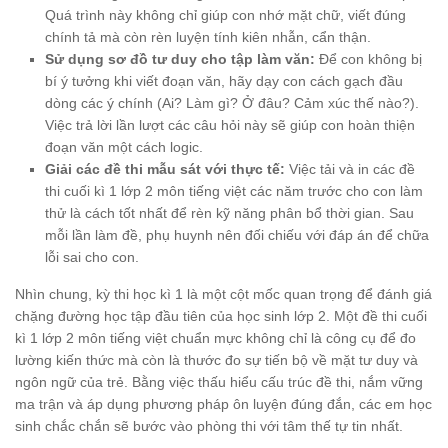
Quá trình này không chỉ giúp con nhớ mặt chữ, viết đúng
chính tả mà còn rèn luyện tính kiên nhẫn, cẩn thận.
Sử dụng sơ đồ tư duy cho tập làm văn:
Để con không bị
bí ý tưởng khi viết đoạn văn, hãy dạy con cách gạch đầu
dòng các ý chính (Ai? Làm gì? Ở đâu? Cảm xúc thế nào?).
Việc trả lời lần lượt các câu hỏi này sẽ giúp con hoàn thiện
đoạn văn một cách logic.
Giải các đề thi mẫu sát với thực tế:
Việc tải và in các đề
thi cuối kì 1 lớp 2 môn tiếng việt các năm trước cho con làm
thử là cách tốt nhất để rèn kỹ năng phân bổ thời gian. Sau
mỗi lần làm đề, phụ huynh nên đối chiếu với đáp án để chữa
lỗi sai cho con.
Nhìn chung, kỳ thi học kì 1 là một cột mốc quan trọng để đánh giá
chặng đường học tập đầu tiên của học sinh lớp 2. Một đề thi cuối
kì 1 lớp 2 môn tiếng việt chuẩn mực không chỉ là công cụ để đo
lường kiến thức mà còn là thước đo sự tiến bộ về mặt tư duy và
ngôn ngữ của trẻ. Bằng việc thấu hiểu cấu trúc đề thi, nắm vững
ma trận và áp dụng phương pháp ôn luyện đúng đắn, các em học
sinh chắc chắn sẽ bước vào phòng thi với tâm thế tự tin nhất.