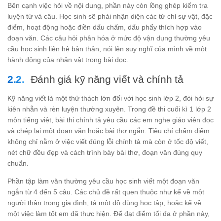
Bên cạnh việc hỏi về nội dung, phần này còn lồng ghép kiểm tra
luyện từ và câu. Học sinh sẽ phải nhận diện các từ chỉ sự vật, đặc
điểm, hoạt động hoặc điền dấu chấm, dấu phẩy thích hợp vào
đoạn văn. Các câu hỏi phân hóa ở mức độ vận dụng thường yêu
cầu học sinh liên hệ bản thân, nói lên suy nghĩ của mình về một
hành động của nhân vật trong bài đọc.
Đánh giá kỹ năng viết và chính tả
Kỹ năng viết là một thử thách lớn đối với học sinh lớp 2, đòi hỏi sự
kiên nhẫn và rèn luyện thường xuyên. Trong đề thi cuối kì 1 lớp 2
môn tiếng việt, bài thi chính tả yêu cầu các em nghe giáo viên đọc
và chép lại một đoạn văn hoặc bài thơ ngắn. Tiêu chí chấm điểm
không chỉ nằm ở việc viết đúng lỗi chính tả mà còn ở tốc độ viết,
nét chữ đều đẹp và cách trình bày bài thơ, đoạn văn đúng quy
chuẩn.
Phần tập làm văn thường yêu cầu học sinh viết một đoạn văn
ngắn từ 4 đến 5 câu. Các chủ đề rất quen thuộc như kể về một
người thân trong gia đình, tả một đồ dùng học tập, hoặc kể về
một việc làm tốt em đã thực hiện. Để đạt điểm tối đa ở phần này,