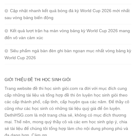
Cập nhật nhanh kết quả bóng đá kỳ World Cup 2026 mới nhất
sau vòng bảng biến động
Kết quả lượt trận hạ màn vòng bảng kỳ World Cup 2026 mang
đến vô vàn cảm xúc
Siêu phẩm ngả bàn đèn ghi bàn ngoạn mục nhất vòng bảng kỳ
World Cup 2026
GIỚI THIỆU ĐỀ THI HỌC SINH GIỎI
Trang website đề thi học sinh giỏi.com ra đời với mục đích cung
cấp những tài liệu và tổng hợp đề thi ôn luyện học sinh giỏi theo
các cấp thành phố, cấp tỉnh, cấp huyện qua các năm. Để thầy cô
cũng như các học sinh có những tài liệu quý giá để ôn luyện.
DethiHSG.com là một trang chia sẻ, không có mục đích thương
mại. Thế nên, mong quý thầy cô và các em học sinh góp ý, chia
sẻ tài liệu để chúng tôi tổng hợp làm cho nội dung phong phú và
đa dạng hơn. Cảm ơn.