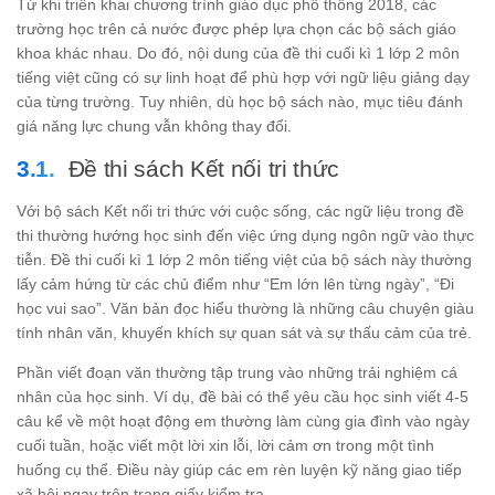
Từ khi triển khai chương trình giáo dục phổ thông 2018, các
trường học trên cả nước được phép lựa chọn các bộ sách giáo
khoa khác nhau. Do đó, nội dung của đề thi cuối kì 1 lớp 2 môn
tiếng việt cũng có sự linh hoạt để phù hợp với ngữ liệu giảng dạy
của từng trường. Tuy nhiên, dù học bộ sách nào, mục tiêu đánh
giá năng lực chung vẫn không thay đổi.
Đề thi sách Kết nối tri thức
Với bộ sách Kết nối tri thức với cuộc sống, các ngữ liệu trong đề
thi thường hướng học sinh đến việc ứng dụng ngôn ngữ vào thực
tiễn. Đề thi cuối kì 1 lớp 2 môn tiếng việt của bộ sách này thường
lấy cảm hứng từ các chủ điểm như “Em lớn lên từng ngày”, “Đi
học vui sao”. Văn bản đọc hiểu thường là những câu chuyện giàu
tính nhân văn, khuyến khích sự quan sát và sự thấu cảm của trẻ.
Phần viết đoạn văn thường tập trung vào những trải nghiệm cá
nhân của học sinh. Ví dụ, đề bài có thể yêu cầu học sinh viết 4-5
câu kể về một hoạt động em thường làm cùng gia đình vào ngày
cuối tuần, hoặc viết một lời xin lỗi, lời cảm ơn trong một tình
huống cụ thể. Điều này giúp các em rèn luyện kỹ năng giao tiếp
xã hội ngay trên trang giấy kiểm tra.