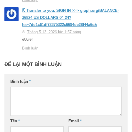
🗓 Transfer to you. SIGN IN >>> graph.org/BALANCE-
36824-US-DOLLARS-04-24?
hs=7dd1c61df72375322c6694de28f44a6e&
Tháng 5 13, 2026 lúc 1:57 sáng
e06ref
Bình luận
ĐỂ LẠI MỘT BÌNH LUẬN
Bình luận
*
Tên
*
Email
*