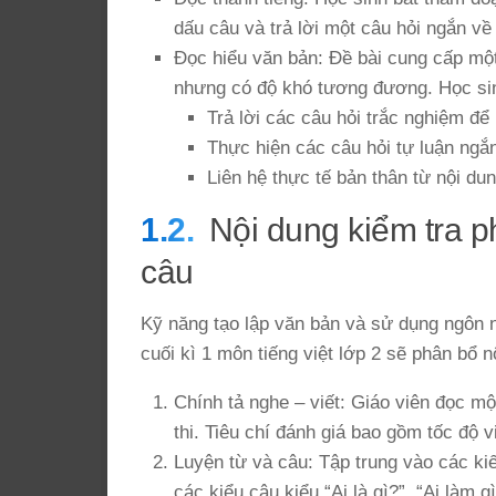
dấu câu và trả lời một câu hỏi ngắn về
Đọc hiểu văn bản: Đề bài cung cấp mộ
nhưng có độ khó tương đương. Học sin
Trả lời các câu hỏi trắc nghiệm để 
Thực hiện các câu hỏi tự luận ngắn
Liên hệ thực tế bản thân từ nội du
Nội dung kiểm tra p
câu
Kỹ năng tạo lập văn bản và sử dụng ngôn 
cuối kì 1 môn tiếng việt lớp 2 sẽ phân bổ 
Chính tả nghe – viết: Giáo viên đọc m
thi. Tiêu chí đánh giá bao gồm tốc độ v
Luyện từ và câu: Tập trung vào các kiế
các kiểu câu kiểu “Ai là gì?”, “Ai làm 