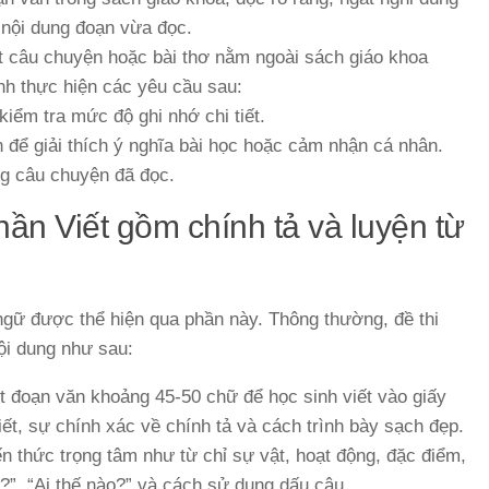
 nội dung đoạn vừa đọc.
t câu chuyện hoặc bài thơ nằm ngoài sách giáo khoa
h thực hiện các yêu cầu sau:
kiểm tra mức độ ghi nhớ chi tiết.
 để giải thích ý nghĩa bài học hoặc cảm nhận cá nhân.
ng câu chuyện đã đọc.
hần Viết gồm chính tả và luyện từ
ngữ được thể hiện qua phần này. Thông thường, đề thi
nội dung như sau:
ột đoạn văn khoảng 45-50 chữ để học sinh viết vào giấy
iết, sự chính xác về chính tả và cách trình bày sạch đẹp.
n thức trọng tâm như từ chỉ sự vật, hoạt động, đặc điểm,
gì?”, “Ai thế nào?” và cách sử dụng dấu câu.