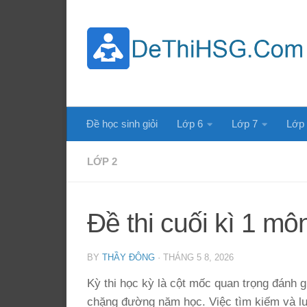
Skip to content
Đề học sinh giỏi
Lớp 6
Lớp 7
Lớp
LỚP 2
Đề thi cuối kì 1 mô
BY
THẦY ĐÔNG
·
THÁNG 5 8, 2026
Kỳ thi học kỳ là cột mốc quan trọng đánh 
chặng đường năm học. Việc tìm kiếm và l