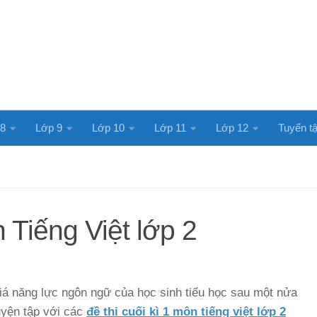
 8
Lớp 9
Lớp 10
Lớp 11
Lớp 12
Tuyển tậ
n Tiếng Việt lớp 2
giá năng lực ngôn ngữ của học sinh tiểu học sau một nửa
uyện tập với các
đề thi cuối kì 1 môn tiếng việt lớp 2