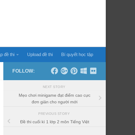
p đề thi
Upload đề thi
Bí quyết học tập
FOLLOW:
NEXT STORY
Mẹo chơi minigame đạt điểm cao cực
đơn giản cho người mới
PREVIOUS STORY
Đề thi cuối kì 1 lớp 2 môn Tiếng Việt