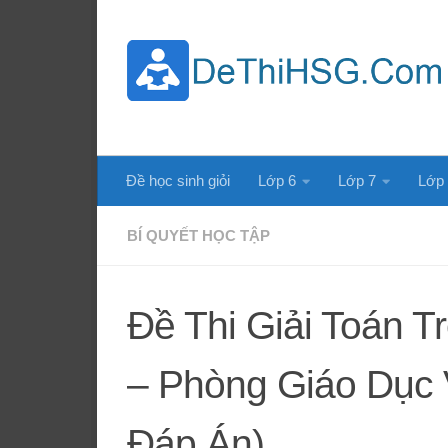
Skip to content
Đề học sinh giỏi
Lớp 6
Lớp 7
Lớp
BÍ QUYẾT HỌC TẬP
Đề Thi Giải Toán T
– Phòng Giáo Dục
Đáp Án)