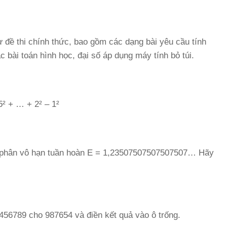
ừ đề thi chính thức, bao gồm các dạng bài yêu cầu tính
c bài toán hình học, đại số áp dụng máy tính bỏ túi.
5² + … + 2² – 1²
ập phân vô hạn tuần hoàn E = 1,23507507507507507… Hãy
56789 cho 987654 và điền kết quả vào ô trống.