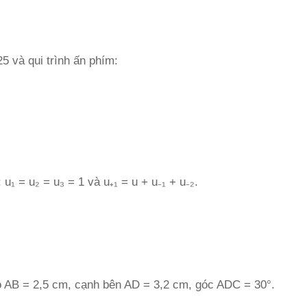
5 và qui trình ấn phím:
u₁ = u₂ = u₃ = 1 và u₊₁ = u + u₋₁ + u₋₂.
 AB = 2,5 cm, cạnh bên AD = 3,2 cm, góc ADC = 30°.