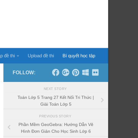
p đề thi
Upload đề thi
Bí quyết học tập
FOLLOW:
NEXT STORY
Toán Lớp 5 Trang 27 Kết Nối Tri Thức |
Giải Toán Lớp 5
PREVIOUS STORY
Phần Mềm GeoGebra: Hướng Dẫn Vẽ
Hình Đơn Giản Cho Học Sinh Lớp 6