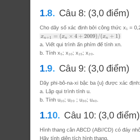
Câu 8: (3,0 điểm)
Cho dãy số xác định bởi công thức x₁ = 0,2
x_{n+1}
=
(
×
4
+
2009
)
/
(
+
1
)
x
x
x
+
1
n
n
n
= (x_n
a. Viết qui trình ấn phím để tính xn.
\times 4
b. Tính x₅; x₁₀; x₁₅; x₂₀.
+ 2009)
/ (x_n +
Câu 9: (3,0 điểm)
1)
Dãy phi-bô-na-xi bậc ba {u} được xác định: 
a. Lập qui trình tính u.
b. Tính u₁₀; u₂₀ ; u₃₀; u₄₀.
Câu 10: (3,0 điểm)
Hình thang cân ABCD (AB//CD) có đáy nhỏ
Hãy tính diện tích hình thang.