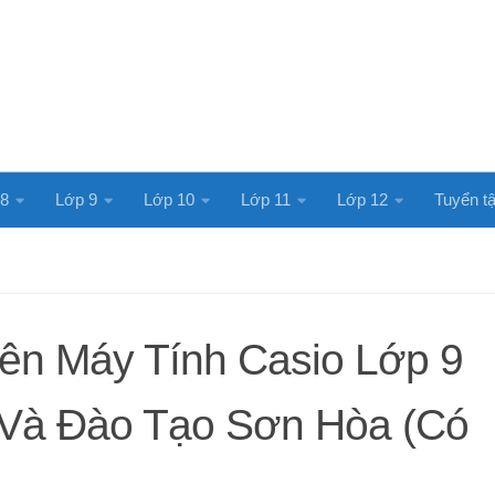
 8
Lớp 9
Lớp 10
Lớp 11
Lớp 12
Tuyển tậ
rên Máy Tính Casio Lớp 9
 Và Đào Tạo Sơn Hòa (Có