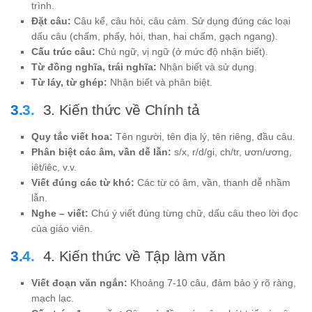
trình.
Đặt câu:
Câu kể, câu hỏi, câu cảm. Sử dụng đúng các loại
dấu câu (chấm, phẩy, hỏi, than, hai chấm, gạch ngang).
Cấu trúc câu:
Chủ ngữ, vị ngữ (ở mức độ nhận biết).
Từ đồng nghĩa, trái nghĩa:
Nhận biết và sử dụng.
Từ láy, từ ghép:
Nhận biết và phân biệt.
3. Kiến thức về Chính tả
Quy tắc viết hoa:
Tên người, tên địa lý, tên riêng, đầu câu.
Phân biệt các âm, vần dễ lẫn:
s/x, r/d/gi, ch/tr, ươn/ương,
iêt/iêc, v.v.
Viết đúng các từ khó:
Các từ có âm, vần, thanh dễ nhầm
lẫn.
Nghe – viết:
Chú ý viết đúng từng chữ, dấu câu theo lời đọc
của giáo viên.
4. Kiến thức về Tập làm văn
Viết đoạn văn ngắn:
Khoảng 7-10 câu, đảm bảo ý rõ ràng,
mạch lạc.