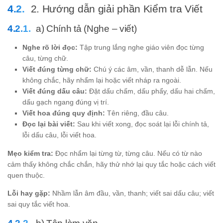
2. Hướng dẫn giải phần Kiểm tra Viết
a) Chính tả (Nghe – viết)
Nghe rõ lời đọc:
Tập trung lắng nghe giáo viên đọc từng
câu, từng chữ.
Viết đúng từng chữ:
Chú ý các âm, vần, thanh dễ lẫn. Nếu
không chắc, hãy nhẩm lại hoặc viết nháp ra ngoài.
Viết đúng dấu câu:
Đặt dấu chấm, dấu phẩy, dấu hai chấm,
dấu gạch ngang đúng vị trí.
Viết hoa đúng quy định:
Tên riêng, đầu câu.
Đọc lại bài viết:
Sau khi viết xong, đọc soát lại lỗi chính tả,
lỗi dấu câu, lỗi viết hoa.
Mẹo kiểm tra:
Đọc nhẩm lại từng từ, từng câu. Nếu có từ nào
cảm thấy không chắc chắn, hãy thử nhớ lại quy tắc hoặc cách viết
quen thuộc.
Lỗi hay gặp:
Nhầm lẫn âm đầu, vần, thanh; viết sai dấu câu; viết
sai quy tắc viết hoa.
b) Tập làm văn