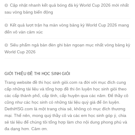
Cập nhật nhanh kết quả bóng đá kỳ World Cup 2026 mới nhất
sau vòng bảng biến động
Kết quả lượt trận hạ màn vòng bảng kỳ World Cup 2026 mang
đến vô vàn cảm xúc
Siêu phẩm ngả bàn đèn ghi bàn ngoạn mục nhất vòng bảng kỳ
World Cup 2026
GIỚI THIỆU ĐỀ THI HỌC SINH GIỎI
Trang website đề thi học sinh giỏi.com ra đời với mục đích cung
cấp những tài liệu và tổng hợp đề thi ôn luyện học sinh giỏi theo
các cấp thành phố, cấp tỉnh, cấp huyện qua các năm. Để thầy cô
cũng như các học sinh có những tài liệu quý giá để ôn luyện.
DethiHSG.com là một trang chia sẻ, không có mục đích thương
mại. Thế nên, mong quý thầy cô và các em học sinh góp ý, chia
sẻ tài liệu để chúng tôi tổng hợp làm cho nội dung phong phú và
đa dạng hơn. Cảm ơn.