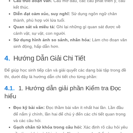
Cấu trúc đoạn văn:
Câu mở đầu, các câu phát triển ý, câu
kết thúc.
Diễn đạt cảm xúc, suy nghĩ:
Sử dụng ngôn ngữ chân
thành, phù hợp với lứa tuổi.
Quan sát và miêu tả:
Ghi lại những gì quan sát được về
cảnh vật, sự vật, con người.
Sử dụng hình ảnh so sánh, nhân hóa:
Làm cho đoạn văn
sinh động, hấp dẫn hơn.
Hướng Dẫn Giải Chi Tiết
Để giúp học sinh tiếp cận và giải quyết các dạng bài tập trong đề
thi, dưới đây là hướng dẫn chi tiết cho từng phần:
1. Hướng dẫn giải phần Kiểm tra Đọc
hiểu
Đọc kỹ bài văn:
Đọc thầm bài văn ít nhất hai lần. Lần đầu
để nắm ý chính, lần hai để chú ý đến các chi tiết quan trọng
và các câu hỏi.
Gạch chân từ khóa trong câu hỏi:
Xác định rõ câu hỏi yêu