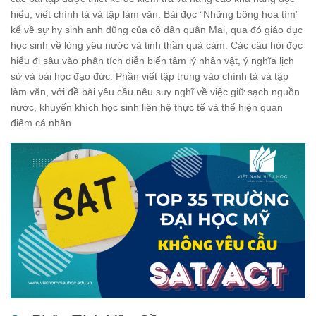
hiểu, viết chính tả và tập làm văn. Bài đọc “Những bông hoa tím”
kể về sự hy sinh anh dũng của cô dân quân Mai, qua đó giáo dục
học sinh về lòng yêu nước và tinh thần quả cảm. Các câu hỏi đọc
hiểu đi sâu vào phân tích diễn biến tâm lý nhân vật, ý nghĩa lịch
sử và bài học đạo đức. Phần viết tập trung vào chính tả và tập
làm văn, với đề bài yêu cầu nêu suy nghĩ về việc giữ sạch nguồn
nước, khuyến khích học sinh liên hệ thực tế và thể hiện quan
điểm cá nhân.