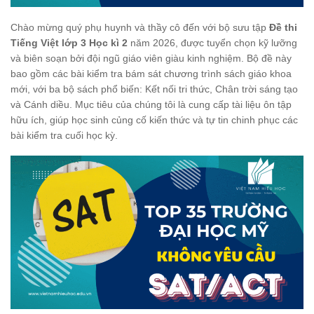
Chào mừng quý phụ huynh và thầy cô đến với bộ sưu tập
Đề thi
Tiếng Việt lớp 3 Học kì 2
năm 2026, được tuyển chọn kỹ lưỡng
và biên soạn bởi đội ngũ giáo viên giàu kinh nghiệm. Bộ đề này
bao gồm các bài kiểm tra bám sát chương trình sách giáo khoa
mới, với ba bộ sách phổ biến: Kết nối tri thức, Chân trời sáng tạo
và Cánh diều. Mục tiêu của chúng tôi là cung cấp tài liệu ôn tập
hữu ích, giúp học sinh củng cố kiến thức và tự tin chinh phục các
bài kiểm tra cuối học kỳ.