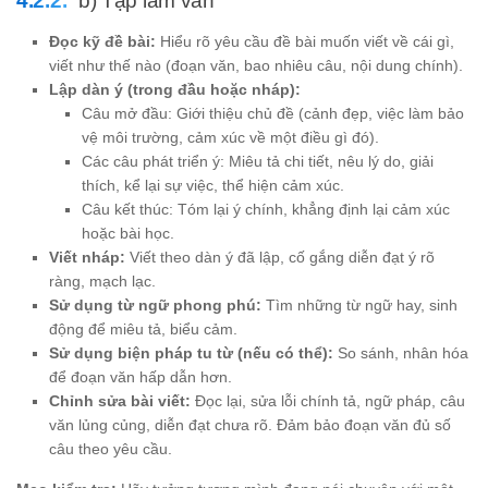
Đọc kỹ đề bài:
Hiểu rõ yêu cầu đề bài muốn viết về cái gì,
viết như thế nào (đoạn văn, bao nhiêu câu, nội dung chính).
Lập dàn ý (trong đầu hoặc nháp):
Câu mở đầu: Giới thiệu chủ đề (cảnh đẹp, việc làm bảo
vệ môi trường, cảm xúc về một điều gì đó).
Các câu phát triển ý: Miêu tả chi tiết, nêu lý do, giải
thích, kể lại sự việc, thể hiện cảm xúc.
Câu kết thúc: Tóm lại ý chính, khẳng định lại cảm xúc
hoặc bài học.
Viết nháp:
Viết theo dàn ý đã lập, cố gắng diễn đạt ý rõ
ràng, mạch lạc.
Sử dụng từ ngữ phong phú:
Tìm những từ ngữ hay, sinh
động để miêu tả, biểu cảm.
Sử dụng biện pháp tu từ (nếu có thể):
So sánh, nhân hóa
để đoạn văn hấp dẫn hơn.
Chỉnh sửa bài viết:
Đọc lại, sửa lỗi chính tả, ngữ pháp, câu
văn lủng củng, diễn đạt chưa rõ. Đảm bảo đoạn văn đủ số
câu theo yêu cầu.