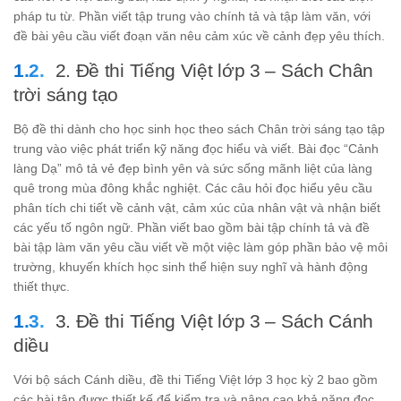
pháp tu từ. Phần viết tập trung vào chính tả và tập làm văn, với
đề bài yêu cầu viết đoạn văn nêu cảm xúc về cảnh đẹp yêu thích.
2. Đề thi Tiếng Việt lớp 3 – Sách Chân
trời sáng tạo
Bộ đề thi dành cho học sinh học theo sách Chân trời sáng tạo tập
trung vào việc phát triển kỹ năng đọc hiểu và viết. Bài đọc “Cảnh
làng Dạ” mô tả vẻ đẹp bình yên và sức sống mãnh liệt của làng
quê trong mùa đông khắc nghiệt. Các câu hỏi đọc hiểu yêu cầu
phân tích chi tiết về cảnh vật, cảm xúc của nhân vật và nhận biết
các yếu tố ngôn ngữ. Phần viết bao gồm bài tập chính tả và đề
bài tập làm văn yêu cầu viết về một việc làm góp phần bảo vệ môi
trường, khuyến khích học sinh thể hiện suy nghĩ và hành động
thiết thực.
3. Đề thi Tiếng Việt lớp 3 – Sách Cánh
diều
Với bộ sách Cánh diều, đề thi Tiếng Việt lớp 3 học kỳ 2 bao gồm
các bài tập được thiết kế để kiểm tra và nâng cao khả năng đọc