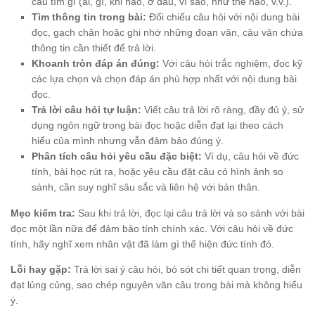
cầu tìm gì (ai, gì, khi nào, ở đâu, vì sao, như thế nào, v.v.).
Tìm thông tin trong bài:
Đối chiếu câu hỏi với nội dung bài
đọc, gạch chân hoặc ghi nhớ những đoạn văn, câu văn chứa
thông tin cần thiết để trả lời.
Khoanh tròn đáp án đúng:
Với câu hỏi trắc nghiệm, đọc kỹ
các lựa chọn và chọn đáp án phù hợp nhất với nội dung bài
đọc.
Trả lời câu hỏi tự luận:
Viết câu trả lời rõ ràng, đầy đủ ý, sử
dụng ngôn ngữ trong bài đọc hoặc diễn đạt lại theo cách
hiểu của mình nhưng vẫn đảm bảo đúng ý.
Phân tích câu hỏi yêu cầu đặc biệt:
Ví dụ, câu hỏi về đức
tính, bài học rút ra, hoặc yêu cầu đặt câu có hình ảnh so
sánh, cần suy nghĩ sâu sắc và liên hệ với bản thân.
Mẹo kiểm tra:
Sau khi trả lời, đọc lại câu trả lời và so sánh với bài
đọc một lần nữa để đảm bảo tính chính xác. Với câu hỏi về đức
tính, hãy nghĩ xem nhân vật đã làm gì thể hiện đức tính đó.
Lỗi hay gặp:
Trả lời sai ý câu hỏi, bỏ sót chi tiết quan trọng, diễn
đạt lủng củng, sao chép nguyên văn câu trong bài mà không hiểu
ý.