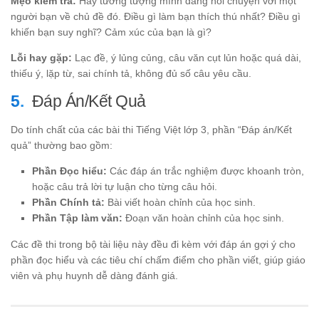
Mẹo kiểm tra:
Hãy tưởng tượng mình đang nói chuyện với một
người bạn về chủ đề đó. Điều gì làm bạn thích thú nhất? Điều gì
khiến bạn suy nghĩ? Cảm xúc của bạn là gì?
Lỗi hay gặp:
Lạc đề, ý lủng củng, câu văn cụt lủn hoặc quá dài,
thiếu ý, lặp từ, sai chính tả, không đủ số câu yêu cầu.
Đáp Án/Kết Quả
Do tính chất của các bài thi Tiếng Việt lớp 3, phần “Đáp án/Kết
quả” thường bao gồm:
Phần Đọc hiểu:
Các đáp án trắc nghiệm được khoanh tròn,
hoặc câu trả lời tự luận cho từng câu hỏi.
Phần Chính tả:
Bài viết hoàn chỉnh của học sinh.
Phần Tập làm văn:
Đoạn văn hoàn chỉnh của học sinh.
Các đề thi trong bộ tài liệu này đều đi kèm với đáp án gợi ý cho
phần đọc hiểu và các tiêu chí chấm điểm cho phần viết, giúp giáo
viên và phụ huynh dễ dàng đánh giá.