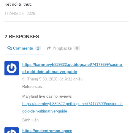
Kết nối tri thức
THÁNG 1 6, 2026
2 RESPONSES
Comments
2
Pingbacks
0
https://karimbvyh839822.getblogs.net/74177699/casino-
of-gold-dein-ultimativer-guide
Tháng 5 30, 2026 lúc 9:31 chiều
References:
Maryland live casino reviews
https://karimbvyh839822.getblogs.net/74177699/casino-of-
gold-dein-ultimativer-guide
Bình luận
https://ancientroman.space