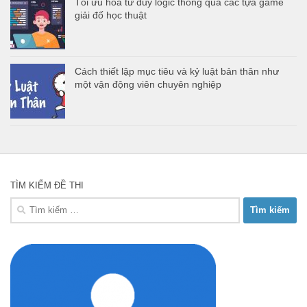
Tối ưu hóa tư duy logic thông qua các tựa game
giải đố học thuật
Cách thiết lập mục tiêu và kỷ luật bản thân như
một vận động viên chuyên nghiệp
TÌM KIẾM ĐỀ THI
Tìm
kiếm
cho: