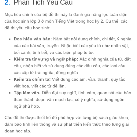
Phân Tích Yêu Cầu
Mục tiêu chính của bộ đề thi này là đánh giá năng lực toàn diện
của học sinh lớp 3 ở môn Tiếng Việt trong học kỳ 2. Cụ thể, các
đề thi yêu cầu học sinh:
Đọc hiểu văn bản:
Nắm bắt nội dung chính, chi tiết, ý nghĩa
của các bài văn, truyện. Nhận biết các yếu tố như nhân vật,
bối cảnh, tình tiết, và các biện pháp tu từ.
Kiểm tra từ vựng và ngữ pháp:
Xác định nghĩa của từ, đặt
câu, nhận biết và sử dụng đúng các dấu câu, các loại câu,
các cặp từ trái nghĩa, đồng nghĩa.
Kiểm tra chính tả:
Viết đúng các âm, vần, thanh, quy tắc
viết hoa, viết các từ dễ lẫn.
Tập làm văn:
Diễn đạt suy nghĩ, tình cảm, quan sát của bản
thân thành đoạn văn mạch lạc, có ý nghĩa, sử dụng ngôn
ngữ phù hợp.
Các đề thi được thiết kế để phù hợp với từng bộ sách giáo khoa,
đảm bảo tính liên thông và sự phát triển kiến thức theo từng giai
đoạn học tập.