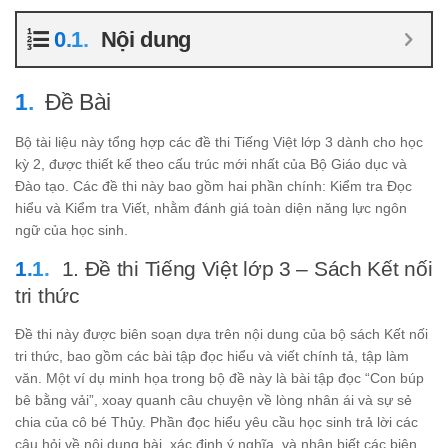
Nội dung
Đề Bài
Bộ tài liệu này tổng hợp các đề thi Tiếng Việt lớp 3 dành cho học
kỳ 2, được thiết kế theo cấu trúc mới nhất của Bộ Giáo dục và
Đào tạo. Các đề thi này bao gồm hai phần chính: Kiểm tra Đọc
hiểu và Kiểm tra Viết, nhằm đánh giá toàn diện năng lực ngôn
ngữ của học sinh.
1. Đề thi Tiếng Việt lớp 3 – Sách Kết nối
tri thức
Đề thi này được biên soạn dựa trên nội dung của bộ sách Kết nối
tri thức, bao gồm các bài tập đọc hiểu và viết chính tả, tập làm
văn. Một ví dụ minh họa trong bộ đề này là bài tập đọc “Con búp
bê bằng vải”, xoay quanh câu chuyện về lòng nhân ái và sự sẻ
chia của cô bé Thủy. Phần đọc hiểu yêu cầu học sinh trả lời các
câu hỏi về nội dung bài, xác định ý nghĩa, và nhận biết các biện