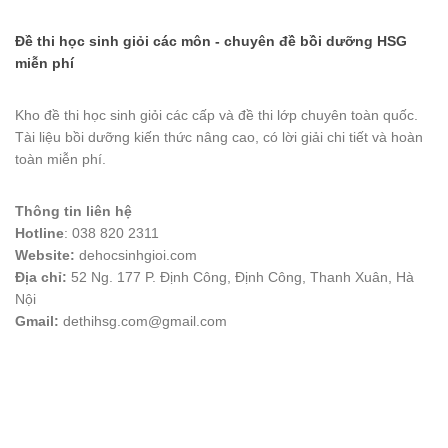
Đề thi học sinh giỏi các môn - chuyên đề bồi dưỡng HSG
miễn phí
Kho đề thi học sinh giỏi các cấp và đề thi lớp chuyên toàn quốc.
Tài liệu bồi dưỡng kiến thức nâng cao, có lời giải chi tiết và hoàn
toàn miễn phí.
Thông tin liên hệ
Hotline
: 038 820 2311
Website:
dehocsinhgioi.com
Địa chỉ:
52 Ng. 177 P. Định Công, Định Công, Thanh Xuân, Hà
Nội
Gmail:
dethihsg.com@gmail.com
vin88
 , 
game bài đổi thưởng
 , 
iwin68
 , 
Good88