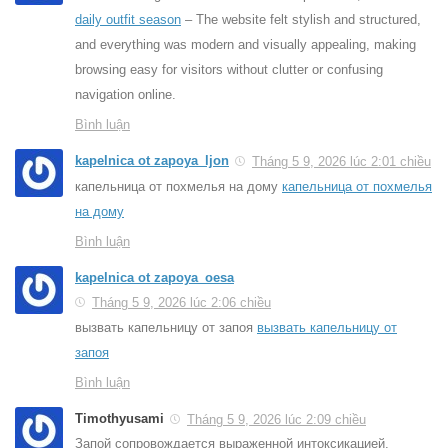
daily outfit season
– The website felt stylish and structured,
and everything was modern and visually appealing, making
browsing easy for visitors without clutter or confusing
navigation online.
Bình luận
kapelnica ot zapoya_ljon
Tháng 5 9, 2026 lúc 2:01 chiều
капельница от похмелья на дому
капельница от похмелья
на дому
Bình luận
kapelnica ot zapoya_oesa
Tháng 5 9, 2026 lúc 2:06 chiều
вызвать капельницу от запоя
вызвать капельницу от
запоя
Bình luận
Timothyusami
Tháng 5 9, 2026 lúc 2:09 chiều
Запой сопровождается выраженной интоксикацией,