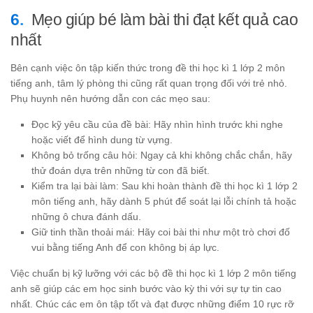
Mẹo giúp bé làm bài thi đạt kết quả cao
nhất
Bên cạnh việc ôn tập kiến thức trong đề thi học kì 1 lớp 2 môn
tiếng anh, tâm lý phòng thi cũng rất quan trọng đối với trẻ nhỏ.
Phụ huynh nên hướng dẫn con các mẹo sau:
Đọc kỹ yêu cầu của đề bài: Hãy nhìn hình trước khi nghe
hoặc viết để hình dung từ vựng.
Không bỏ trống câu hỏi: Ngay cả khi không chắc chắn, hãy
thử đoán dựa trên những từ con đã biết.
Kiểm tra lại bài làm: Sau khi hoàn thành đề thi học kì 1 lớp 2
môn tiếng anh, hãy dành 5 phút để soát lại lỗi chính tả hoặc
những ô chưa đánh dấu.
Giữ tinh thần thoải mái: Hãy coi bài thi như một trò chơi đố
vui bằng tiếng Anh để con không bị áp lực.
Việc chuẩn bị kỹ lưỡng với các bộ đề thi học kì 1 lớp 2 môn tiếng
anh sẽ giúp các em học sinh bước vào kỳ thi với sự tự tin cao
nhất. Chúc các em ôn tập tốt và đạt được những điểm 10 rực rỡ