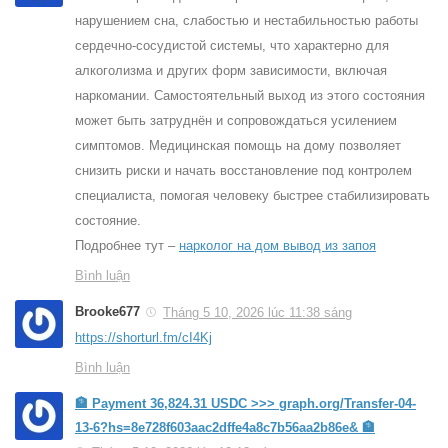
нарушением сна, слабостью и нестабильностью работы
сердечно-сосудистой системы, что характерно для
алкоголизма и других форм зависимости, включая
наркомании. Самостоятельный выход из этого состояния
может быть затруднён и сопровождаться усилением
симптомов. Медицинская помощь на дому позволяет
снизить риски и начать восстановление под контролем
специалиста, помогая человеку быстрее стабилизировать
состояние.
Подробнее тут –
нарколог на дом вывод из запоя
Bình luận
Brooke677
Tháng 5 10, 2026 lúc 11:38 sáng
https://shorturl.fm/cI4Kj
Bình luận
🏦 Payment 36,824.31 USDC >>> graph.org/Transfer-04-
13-6?hs=8e728f603aac2dffe4a8c7b56aa2b86e& 🏦