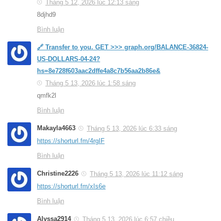
Tháng 5 12, 2026 lúc 12:13 sáng
8djhd9
Bình luận
🔗 Transfer to you. GET >>> graph.org/BALANCE-36824-
US-DOLLARS-04-24?
hs=8e728f603aac2dffe4a8c7b56aa2b86e&
Tháng 5 13, 2026 lúc 1:58 sáng
qmfk2l
Bình luận
Makayla4663
Tháng 5 13, 2026 lúc 6:33 sáng
https://shorturl.fm/4rgIF
Bình luận
Christine2226
Tháng 5 13, 2026 lúc 11:12 sáng
https://shorturl.fm/xIs6e
Bình luận
Alyssa2914
Tháng 5 13, 2026 lúc 6:57 chiều