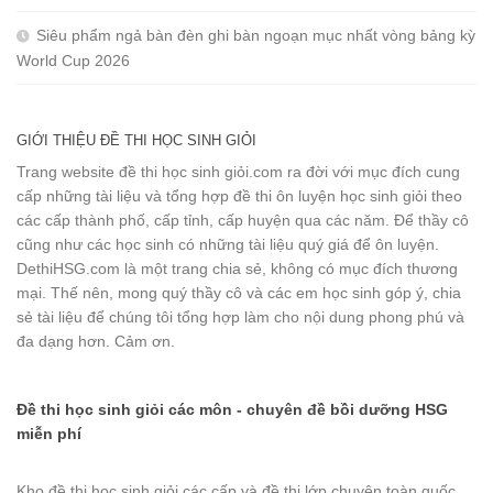
Siêu phẩm ngả bàn đèn ghi bàn ngoạn mục nhất vòng bảng kỳ
World Cup 2026
GIỚI THIỆU ĐỀ THI HỌC SINH GIỎI
Trang website đề thi học sinh giỏi.com ra đời với mục đích cung
cấp những tài liệu và tổng hợp đề thi ôn luyện học sinh giỏi theo
các cấp thành phố, cấp tỉnh, cấp huyện qua các năm. Để thầy cô
cũng như các học sinh có những tài liệu quý giá để ôn luyện.
DethiHSG.com là một trang chia sẻ, không có mục đích thương
mại. Thế nên, mong quý thầy cô và các em học sinh góp ý, chia
sẻ tài liệu để chúng tôi tổng hợp làm cho nội dung phong phú và
đa dạng hơn. Cảm ơn.
Đề thi học sinh giỏi các môn - chuyên đề bồi dưỡng HSG
miễn phí
Kho đề thi học sinh giỏi các cấp và đề thi lớp chuyên toàn quốc.