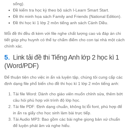
sống).
Đề kiểm tra học kỳ theo bộ sách I-Learn Smart Start.
Đề thi minh họa sách Family and Friends (National Edition).
Đề thi học kì 1 lớp 2 môn tiếng anh sách Cánh Diều.
Mỗi đề thi đều đi kèm với file nghe chất lượng cao và đáp án chi
tiết giúp phụ huynh có thể tự chấm điểm cho con tại nhà một cách
chính xác.
Link tải đề thi Tiếng Anh lớp 2 học kì 1
(Word/PDF)
Để thuận tiện cho việc in ấn và luyện tập, chúng tôi cung cấp các
định dạng file phổ biến cho đề thi học kì 1 lớp 2 môn tiếng anh:
Tải file Word: Dành cho giáo viên muốn chỉnh sửa, thêm bớt
câu hỏi phù hợp với trình độ lớp học.
Tải file PDF: Định dạng chuẩn, không bị lỗi font, phù hợp để
in ấn ra giấy cho học sinh làm bài trực tiếp.
Tải Audio MP3: Bao gồm các bài nghe giọng bản xứ chuẩn
để luyện phát âm và nghe hiểu.