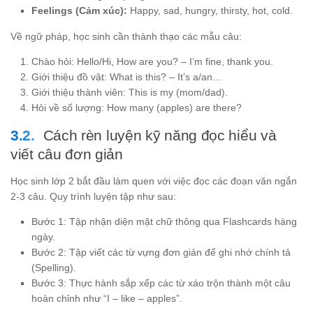
Feelings (Cảm xúc):
Happy, sad, hungry, thirsty, hot, cold.
Về ngữ pháp, học sinh cần thành thạo các mẫu câu:
Chào hỏi: Hello/Hi, How are you? – I’m fine, thank you.
Giới thiệu đồ vật: What is this? – It’s a/an…
Giới thiệu thành viên: This is my (mom/dad).
Hỏi về số lượng: How many (apples) are there?
Cách rèn luyện kỹ năng đọc hiểu và
viết câu đơn giản
Học sinh lớp 2 bắt đầu làm quen với việc đọc các đoạn văn ngắn
2-3 câu. Quy trình luyện tập như sau:
Bước 1: Tập nhận diện mặt chữ thông qua Flashcards hàng
ngày.
Bước 2: Tập viết các từ vựng đơn giản để ghi nhớ chính tả
(Spelling).
Bước 3: Thực hành sắp xếp các từ xáo trộn thành một câu
hoàn chỉnh như “I – like – apples”.