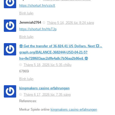
https://shorturl.fm/vzixX
Bình luận
Jeremiah2764
Tháng 5 14, 2026 lúc 8:24 sáng
https://shorturl.fm/HsTJp
Bình luận
🤑 Get the transfer of 36,824.41 US Dollars. Next 💥→
graph.org/BALANCE-3682444-USD-04-21-5?
hs=8e728f603aac2dffe4a8c7b56aa2b86e& 🤑
Tháng 5 18, 2026 lúc 5:35 chiều
67865l
Bình luận
kingmakers casino erfahrungen
Tháng 6 17, 2026 lúc 7:35 sáng
References:
Merkur Spiele online
kingmakers casino erfahrungen