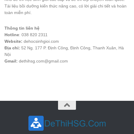
Tài liệu bồi dưỡng kiến thức nâng cao, có lời giải chi tiết và hoàn
toàn miễn phí.
Thông tin liên hệ
Hotline
: 038 820 2311
Website:
dehocsinhgioi.com
Địa chỉ:
52 Ng. 177 P. Định Công, Định Công, Thanh Xuân, Hà
Nội
Gmail:
dethihsg.com@gmail.com
vin88
 , 
game bài đổi thưởng
 , 
iwin68
 , 
Good88