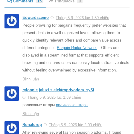
Comments
15
Pingbacks
0
Edwardscemo
Tháng 5 9, 2026 lúc 1:59 chiều
People browsing for bargains frequently prefer websites that
present deals in a well organized layout allowing them to
quickly identify relevant offers and compare value across
different categories
Bargain Radar Network
– Offers are
displayed in a streamlined format that supports efficient
browsing and ensures users can easily locate attractive deals
without feeling overwhelmed by excessive information.
Bình luận
rylonnie jaluzi s elektroprivodom_sySi
Tháng 5 9, 2026 lúc 1:59 chiều
роликовые шторы
роликовые шторы
Bình luận
Ronaldrop
Tháng 5 9, 2026 lúc 2:00 chiều
After reviewing several fashion season platforms, I found