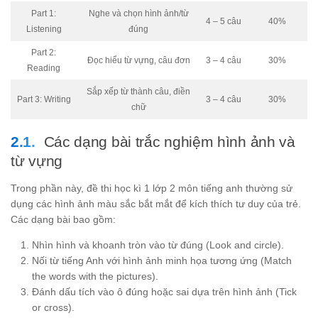
Part 1:
Nghe và chọn hình ảnh/từ
4 – 5 câu
40%
Listening
đúng
Part 2:
Đọc hiểu từ vựng, câu đơn
3 – 4 câu
30%
Reading
Sắp xếp từ thành câu, điền
Part 3: Writing
3 – 4 câu
30%
chữ
Các dạng bài trắc nghiệm hình ảnh và
từ vựng
Trong phần này, đề thi học kì 1 lớp 2 môn tiếng anh thường sử
dụng các hình ảnh màu sắc bắt mắt để kích thích tư duy của trẻ.
Các dạng bài bao gồm:
Nhìn hình và khoanh tròn vào từ đúng (Look and circle).
Nối từ tiếng Anh với hình ảnh minh họa tương ứng (Match
the words with the pictures).
Đánh dấu tích vào ô đúng hoặc sai dựa trên hình ảnh (Tick
or cross).