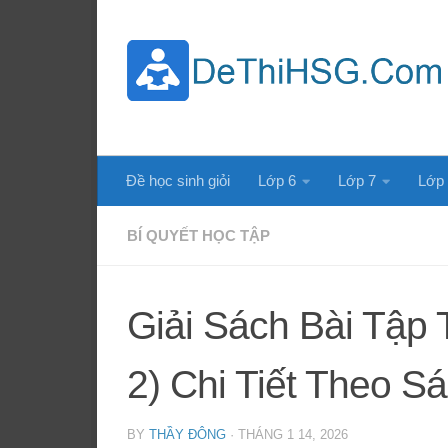
Skip to content
Đề học sinh giỏi
Lớp 6
Lớp 7
Lớp
BÍ QUYẾT HỌC TẬP
Giải Sách Bài Tập 
2) Chi Tiết Theo S
BY
THẦY ĐÔNG
·
THÁNG 1 14, 2026