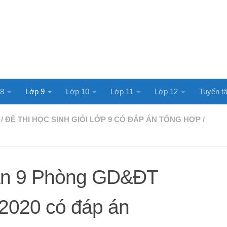
 8
Lớp 9
Lớp 10
Lớp 11
Lớp 12
Tuyển tậ
/
ĐỀ THI HỌC SINH GIỎI LỚP 9 CÓ ĐÁP ÁN TỔNG HỢP
/
ăn 9 Phòng GD&ĐT
020 có đáp án