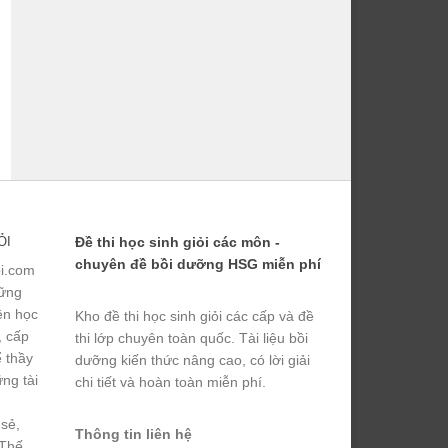
ỎI
Đề thi học sinh giỏi các môn -
chuyên đề bồi dưỡng HSG miễn phí
ỏi.com
hững
yện học
Kho đề thi học sinh giỏi các cấp và đề
, cấp
thi lớp chuyên toàn quốc. Tài liệu bồi
ể thầy
dưỡng kiến thức nâng cao, có lời giải
ng tài
chi tiết và hoàn toàn miễn phí.
 sẻ,
Thông tin liên hệ
 Thế