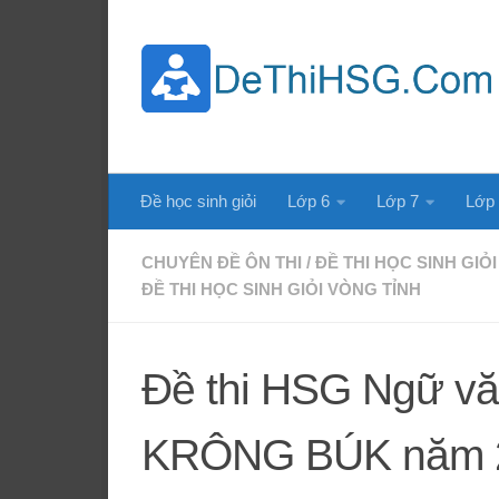
Skip to content
Đề học sinh giỏi
Lớp 6
Lớp 7
Lớp
CHUYÊN ĐỀ ÔN THI
/
ĐỀ THI HỌC SINH GIỎI
ĐỀ THI HỌC SINH GIỎI VÒNG TỈNH
Đề thi HSG Ngữ v
KRÔNG BÚK năm 2