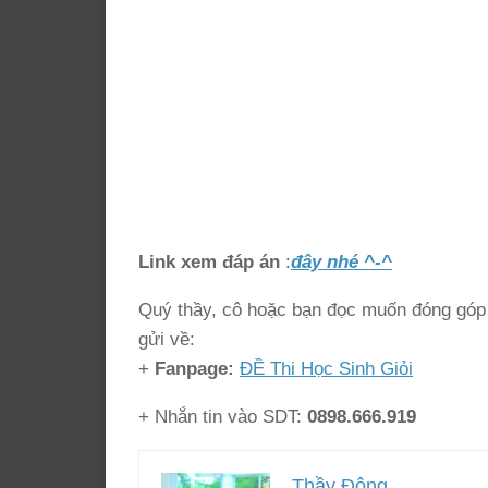
Link xem đáp án
:
đây nhé ^-^
Quý thầy, cô hoặc bạn đọc muốn đóng góp ý
gửi về:
+
Fanpage:
ĐỀ Thi Học Sinh Giỏi
+ Nhắn tin vào SDT:
0898.666.919
Thầy Đông