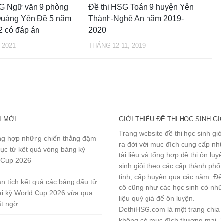
SG Ngữ văn 9 phòng
Đề thi HSG Toán 9 huyện Yên
uảng Yên Đề 5 năm
Thành-Nghệ An năm 2019-
2 có đáp án
2020
 2021
THÁNG 12 11, 2019
I MỚI
GIỚI THIỆU ĐỀ THI HỌC SINH GI
Trang website đề thi học sinh gi
g hợp những chiến thắng đậm
ra đời với mục đích cung cấp n
lục từ kết quả vòng bảng kỳ
tài liệu và tổng hợp đề thi ôn lu
 Cup 2026
sinh giỏi theo các cấp thành phố
tỉnh, cấp huyện qua các năm. Đ
n tích kết quả các bảng đấu tử
cô cũng như các học sinh có nhữ
tại kỳ World Cup 2026 vừa qua
liệu quý giá để ôn luyện.
ất ngờ
DethiHSG.com là một trang chia
không có mục đích thương mại.