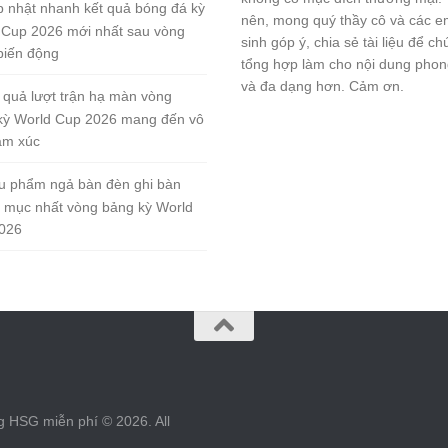
 nhật nhanh kết quả bóng đá kỳ
nên, mong quý thầy cô và các e
 Cup 2026 mới nhất sau vòng
sinh góp ý, chia sẻ tài liệu để ch
biến động
tổng hợp làm cho nội dung pho
và đa dạng hơn. Cảm ơn.
 quả lượt trận hạ màn vòng
kỳ World Cup 2026 mang đến vô
ảm xúc
u phẩm ngả bàn đèn ghi bàn
 mục nhất vòng bảng kỳ World
026
g HSG miễn phí © 2026. All