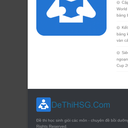
Cập
World
bảng 
Kết
bảng 
vàn c
Siê
ngoạn
Cup 2
Đề thi học sinh giỏi các môn - chuyên đề bồi dưỡn
Rights Reserved.