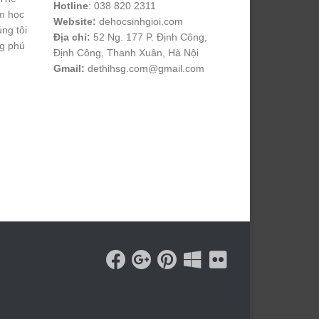
Hotline
: 038 820 2311
m học
Website:
dehocsinhgioi.com
úng tôi
Địa chỉ:
52 Ng. 177 P. Định Công,
ng phú
Định Công, Thanh Xuân, Hà Nội
Gmail:
dethihsg.com@gmail.com
vin88
 , 
game bài đổi thưởng
 , 
iwin68
 , 
Good88