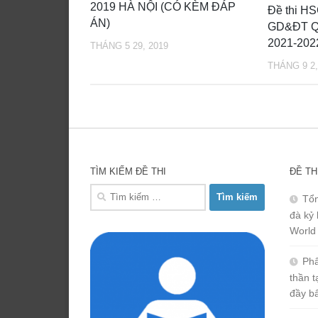
2019 HÀ NỘI (CÓ KÈM ĐÁP
Đề thi H
ÁN)
GD&ĐT Q
2021-202
THÁNG 5 29, 2019
THÁNG 9 2,
TÌM KIẾM ĐỀ THI
ĐỀ TH
Tìm
Tổn
kiếm
đà kỷ 
cho:
World
Phâ
thần 
đầy b