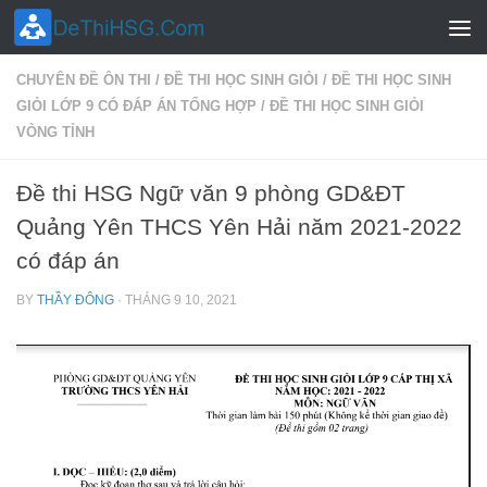
Skip to content
CHUYÊN ĐỀ ÔN THI
/
ĐỀ THI HỌC SINH GIỎI
/
ĐỀ THI HỌC SINH
GIỎI LỚP 9 CÓ ĐÁP ÁN TỔNG HỢP
/
ĐỀ THI HỌC SINH GIỎI
VÒNG TỈNH
Đề thi HSG Ngữ văn 9 phòng GD&ĐT
Quảng Yên THCS Yên Hải năm 2021-2022
có đáp án
BY
THẦY ĐÔNG
·
THÁNG 9 10, 2021