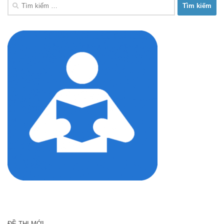
Tìm
kiếm
cho:
ĐỀ THI MỚI