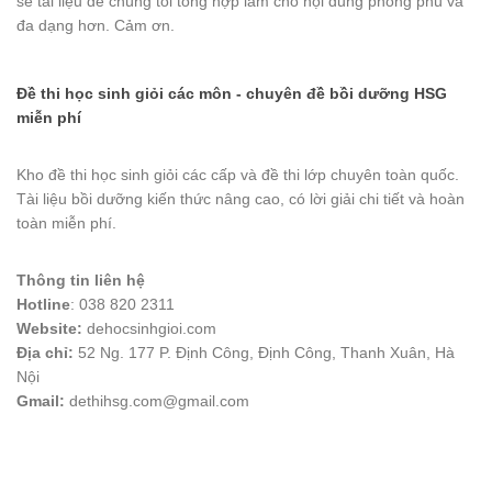
sẻ tài liệu để chúng tôi tổng hợp làm cho nội dung phong phú và
đa dạng hơn. Cảm ơn.
Đề thi học sinh giỏi các môn - chuyên đề bồi dưỡng HSG
miễn phí
Kho đề thi học sinh giỏi các cấp và đề thi lớp chuyên toàn quốc.
Tài liệu bồi dưỡng kiến thức nâng cao, có lời giải chi tiết và hoàn
toàn miễn phí.
Thông tin liên hệ
Hotline
: 038 820 2311
Website:
dehocsinhgioi.com
Địa chỉ:
52 Ng. 177 P. Định Công, Định Công, Thanh Xuân, Hà
Nội
Gmail:
dethihsg.com@gmail.com
vin88
 , 
game bài đổi thưởng
 , 
iwin68
 , 
Good88