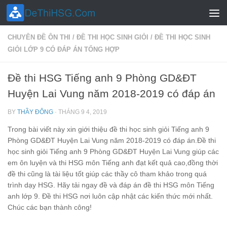
Skip to content
CHUYÊN ĐỀ ÔN THI
/
ĐỀ THI HỌC SINH GIỎI
/
ĐỀ THI HỌC SINH
GIỎI LỚP 9 CÓ ĐÁP ÁN TỔNG HỢP
Đề thi HSG Tiếng anh 9 Phòng GD&ĐT
Huyện Lai Vung năm 2018-2019 có đáp án
BY
THẦY ĐÔNG
·
THÁNG 9 4, 2019
Trong bài viết này xin giới thiệu đề thi học sinh giỏi Tiếng anh 9
Phòng GD&ĐT Huyện Lai Vung năm 2018-2019 có đáp án.Đề thi
học sinh giỏi Tiếng anh 9 Phòng GD&ĐT Huyện Lai Vung giúp các
em ôn luyện và thi HSG môn Tiếng anh đạt kết quả cao,đồng thời
đề thi cũng là tài liệu tốt giúp các thầy cô tham khảo trong quá
trình dạy HSG. Hãy tải ngay đề và đáp án đề thi HSG môn Tiếng
anh lớp 9. Đề thi HSG nơi luôn cập nhật các kiến thức mới nhất.
Chúc các bạn thành công!