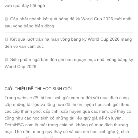
vừa qua đầy bất ngờ
Cập nhật nhanh kết quả bóng đá kỳ World Cup 2026 mới nhất
sau vòng bảng biến động
Kết quả lượt trận hạ màn vòng bảng kỳ World Cup 2026 mang
đến vô vàn cảm xúc
Siêu phẩm ngả bàn đèn ghi bàn ngoạn mục nhất vòng bảng kỳ
World Cup 2026
GIỚI THIỆU ĐỀ THI HỌC SINH GIỎI
Trang website đề thi học sinh giỏi.com ra đời với mục đích cung
cấp những tài liệu và tổng hợp đề thi ôn luyện học sinh giỏi theo
các cấp thành phố, cấp tỉnh, cấp huyện qua các năm. Để thầy cô
cũng như các học sinh có những tài liệu quý giá để ôn luyện.
DethiHSG.com là một trang chia sẻ, không có mục đích thương
mại. Thế nên, mong quý thầy cô và các em học sinh góp ý, chia