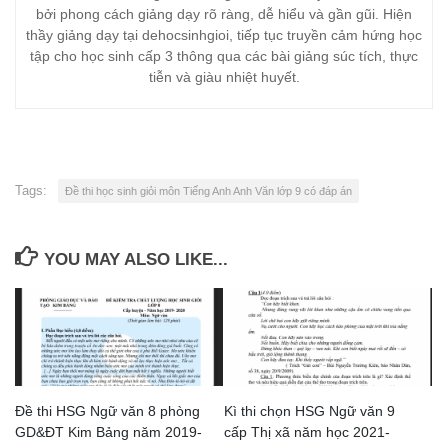
bởi phong cách giảng dạy rõ ràng, dễ hiểu và gần gũi. Hiện
thầy giảng dạy tại dehocsinhgioi, tiếp tục truyền cảm hứng học
tập cho học sinh cấp 3 thông qua các bài giảng súc tích, thực
tiễn và giàu nhiệt huyết.
Tags:
Đề thi học sinh giỏi môn Tiếng Anh Anh Văn lớp 9 có đáp án
YOU MAY ALSO LIKE...
Đề thi HSG Ngữ văn 8 phòng
Kì thi chọn HSG Ngữ văn 9
GD&ĐT Kim Bảng năm 2019-
cấp Thị xã năm học 2021-