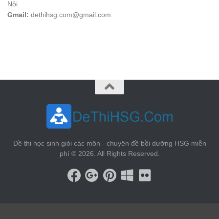
Nội
Gmail:
dethihsg.com@gmail.com
vin88
 , 
game bài đổi thưởng
 , 
iwin68
 , 
Good88
Đề thi học sinh giỏi các môn - chuyên đề bồi dưỡng HSG miễn
phí © 2026. All Rights Reserved.