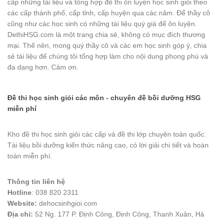
cấp những tài liệu và tổng hợp đề thi ôn luyện học sinh giỏi theo
các cấp thành phố, cấp tỉnh, cấp huyện qua các năm. Để thầy cô
cũng như các học sinh có những tài liệu quý giá để ôn luyện.
DethiHSG.com là một trang chia sẻ, không có mục đích thương
mại. Thế nên, mong quý thầy cô và các em học sinh góp ý, chia
sẻ tài liệu để chúng tôi tổng hợp làm cho nội dung phong phú và
đa dạng hơn. Cảm ơn.
Đề thi học sinh giỏi các môn - chuyên đề bồi dưỡng HSG
miễn phí
Kho đề thi học sinh giỏi các cấp và đề thi lớp chuyên toàn quốc.
Tài liệu bồi dưỡng kiến thức nâng cao, có lời giải chi tiết và hoàn
toàn miễn phí.
Thông tin liên hệ
Hotline
: 038 820 2311
Website:
dehocsinhgioi.com
Địa chỉ:
52 Ng. 177 P. Định Công, Định Công, Thanh Xuân, Hà