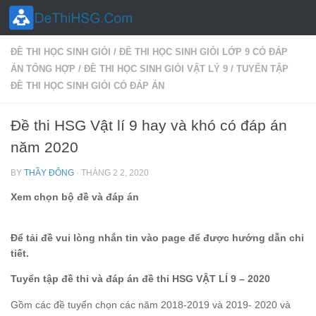
Skip to content
ĐỀ THI HỌC SINH GIỎI
/
ĐỀ THI HỌC SINH GIỎI LỚP 9 CÓ ĐÁP
ÁN TỔNG HỢP
/
ĐỀ THI HỌC SINH GIỎI VẬT LÝ 9
/
TUYỂN TẬP
ĐỀ THI HỌC SINH GIỎI CÓ ĐÁP ÁN
Đề thi HSG Vật lí 9 hay và khó có đáp án
năm 2020
BY
THẦY ĐÔNG
·
THÁNG 2 2, 2020
Xem chọn bộ đề và đáp án
Để tải đề vui lòng nhắn tin vào page để được hướng dẫn chi
tiết.
Tuyển tập đề thi và đáp án đề thi HSG VẬT LÍ 9 – 2020
Gồm các đề tuyển chọn các năm 2018-2019 và 2019- 2020 và