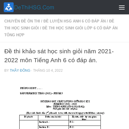
Skip to content
CHUYÊN ĐỀ ÔN THI
/
ĐỀ LUYỆN HSG ANH 6 CÓ ĐÁP ÁN
/
ĐỀ
THI HỌC SINH GIỎI
/
ĐỀ THI HỌC SINH GIỎI LỚP 6 CÓ ĐÁP ÁN
TỔNG HỢP
Đề thi khảo sát học sinh giỏi năm 2021-
2022 môn Tiếng Anh 6 có đáp án.
BY
THẦY ĐÔNG
·
THÁNG 10 4, 2022