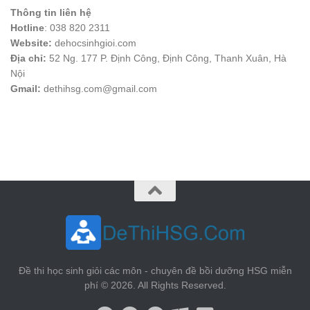
Thông tin liên hệ
Hotline
: 038 820 2311
Website:
dehocsinhgioi.com
Địa chỉ:
52 Ng. 177 P. Định Công, Định Công, Thanh Xuân, Hà
Nội
Gmail:
dethihsg.com@gmail.com
vin88
 , 
game bài đổi thưởng
 , 
iwin68
 , 
Good88
Đề thi học sinh giỏi các môn - chuyên đề bồi dưỡng HSG miễn
phí © 2026. All Rights Reserved.