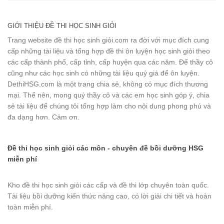
GIỚI THIỆU ĐỀ THI HỌC SINH GIỎI
Trang website đề thi học sinh giỏi.com ra đời với mục đích cung
cấp những tài liệu và tổng hợp đề thi ôn luyện học sinh giỏi theo
các cấp thành phố, cấp tỉnh, cấp huyện qua các năm. Để thầy cô
cũng như các học sinh có những tài liệu quý giá để ôn luyện.
DethiHSG.com là một trang chia sẻ, không có mục đích thương
mại. Thế nên, mong quý thầy cô và các em học sinh góp ý, chia
sẻ tài liệu để chúng tôi tổng hợp làm cho nội dung phong phú và
đa dạng hơn. Cảm ơn.
Đề thi học sinh giỏi các môn - chuyên đề bồi dưỡng HSG
miễn phí
Kho đề thi học sinh giỏi các cấp và đề thi lớp chuyên toàn quốc.
Tài liệu bồi dưỡng kiến thức nâng cao, có lời giải chi tiết và hoàn
toàn miễn phí.