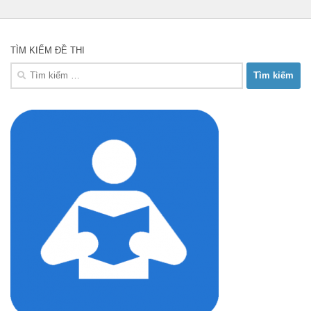
TÌM KIẾM ĐỀ THI
Tìm
kiếm
cho: