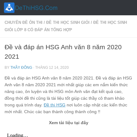
Skip to content
CHUYÊN ĐỀ ÔN THI
/
ĐỀ THI HỌC SINH GIỎI
/
ĐỀ THI HỌC SINH
GIỎI LỚP 8 CÓ ĐÁP ÁN TỔNG HỢP
Đề và đáp án HSG Anh văn 8 năm 2020
2021
BY
THẦY ĐÔNG
·
THÁNG 12 14, 2020
Đề và đáp án HSG Anh văn 8 năm 2020 2021. Đề và đáp án HSG
Anh văn 8 năm 2020 2021 mới nhất giúp các em nắm kiến thức
nâng cao, ôn luyện và thi HSG môn Anh văn đạt kết quả cao,
đồng thời đề thi cũng là tài liệu tốt giúp các thầy cô tham khảo
trong quá trình dạy.
Đề thi HSG
nơi luôn cập nhật các kiến thức
mới nhất. Chúc các bạn thành công thành công !!
Xem tài liệu tại đây