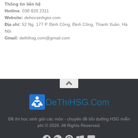
Thông tin liên hệ
Hotline
: 038 820 2311
Website:
dehocsinhgioi.com
Địa chỉ:
52 Ng. 177 P. Định Công, Định Công, Thanh Xuân, Hà
Nội
Gmail:
dethihsg.com@gmail.com
vin88
 , 
game bài đổi thưởng
 , 
iwin68
 , 
Good88
Đề thi học sinh giỏi các môn - chuyên đề bồi dưỡng HSG miễn
phí © 2026. All Rights Reserved.