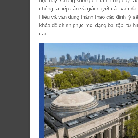
học này. Chúng không chỉ là những quy tắ
chúng ta tiếp cận và giải quyết các vấn đề
Hiểu và vận dụng thành thạo các định lý s
khóa để chinh phục mọi dạng bài tập, từ hì
cao.