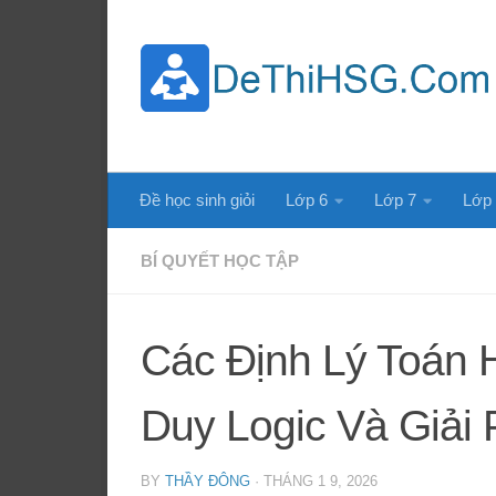
Skip to content
Đề học sinh giỏi
Lớp 6
Lớp 7
Lớp
BÍ QUYẾT HỌC TẬP
Các Định Lý Toán 
Duy Logic Và Giải
BY
THẦY ĐÔNG
·
THÁNG 1 9, 2026