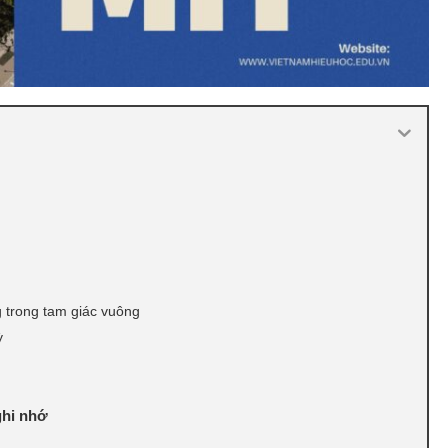
g trong tam giác vuông
ỳ
ghi nhớ