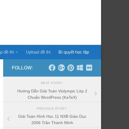
p đề thi
Upload đề thi
Bí quyết học tập
FOLLOW:
NEXT STORY
Hướng Dẫn Giải Toán Violympic Lớp 2
Chuẩn WordPress (KaTeX)
PREVIOUS STORY
Giải Toán Hình Học 11 NXB Giáo Dục
2006 Trần Thành Minh