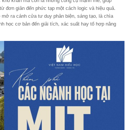
c khô khan mà còn là những công cụ mạnh mẽ, giúp
 từ đơn giản đến phức tạp một cách logic và hiệu quả.
ẽ mở ra cánh cửa tư duy phản biện, sáng tạo, là chìa
nh học cơ bản đến giải tích, xác suất hay tổ hợp nâng