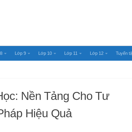
 8
Lớp 9
Lớp 10
Lớp 11
Lớp 12
Tuyển tậ
Học: Nền Tảng Cho Tư
 Pháp Hiệu Quả