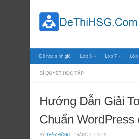
Skip to content
Đề học sinh giỏi
Lớp 6
Lớp 7
Lớp
BÍ QUYẾT HỌC TẬP
Hướng Dẫn Giải To
Chuẩn WordPress 
BY
THẦY ĐÔNG
·
THÁNG 1 9, 2026