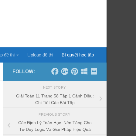
p đề thi
Upload đề thi
Bí quyết học tập
FOLLOW:
NEXT STORY
Giải Toán 11 Trang 58 Tập 1 Cánh Diều:
Chi Tiết Các Bài Tập
PREVIOUS STORY
Các Định Lý Toán Học: Nền Tảng Cho
Tư Duy Logic Và Giải Pháp Hiệu Quả