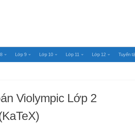
 8
Lớp 9
Lớp 10
Lớp 11
Lớp 12
Tuyển tậ
án Violympic Lớp 2
(KaTeX)