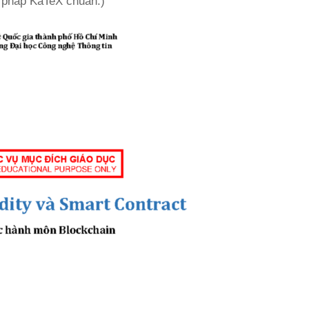
ú pháp KaTeX chuẩn.)