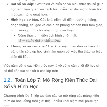
b
d
b
d
{b}
\frac{ad
Đại số sơ cấp:
Giới thiệu về biến số và biểu thức đại số giúp
\times
+ bc}
học sinh làm quen với cách biểu diễn các đại lượng toán học
\frac{c}
{bd}
{d} =
một cách tổng quát hơn.
\frac{ac}
Hình học cơ bản:
Các khái niệm về điểm, đường thẳng,
{bd}
đoạn thẳng, tia, góc và các hình phẳng cơ bản như tam giác,
hình vuông, hình chữ nhật được giới thiệu.
Công thức tính diện tích hình chữ nhật:
ˋ
ˋ
A =
=
chi
ˆ
e
u d
a
ˋ
i
×
chi
ˆ
e
u rộng
A
\text{chiều
Thống kê và xác suất:
Các khái niệm ban đầu về biểu đồ,
dài} \times
bảng tần số giúp học sinh làm quen với việc thu thập và biểu
\text{chiều
rộng}
diễn dữ liệu.
Việc nắm vững các kiến thức này là vô cùng cần thiết để học sinh
có thể tiếp tục học tốt ở các lớp trên.
Toán Lớp 7: Mở Rộng Kiến Thức Đại
Số và Hình Học
Chương trình lớp 7 tiếp tục đào sâu và mở rộng các mảng kiến
thức đã học, đồng thời giới thiệu nhiều khái niệm mới phức tạp
hơn.