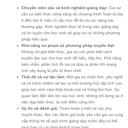
Chuyên môn sâu và kinh nghiệm giảng dạy:
Gia sư
cần có kiến thức vững vàng về chương trình Toán từ lớp
6 đến lớp 9, hiểu rõ cấu trúc đề thi và các dạng bài
thường gặp. Kinh nghiệm thực tế trong việc giảng dạy
và ôn luyện cho học sinh sẽ giúp họ có những phương
pháp hiệu quả.
Khả năng sư phạm và phương pháp truyền đạt:
Không chỉ giỏi kiến thức, gia sư còn phải biết cách
truyền đạt sao cho học sinh dễ hiểu, tiếp thu. Khả năng
kiên nhẫn, phân tích lỗi sai và đưa ra phản hồi mang
tính xây dựng là yếu tố then chốt.
Thái độ và sự tận tâm:
Một gia sư nhiệt tình, yêu nghề
và có trách nhiệm sẽ tạo ra môi trường học tập tích cực,
giúp học sinh cảm thấy thoải mái và hứng thú hơn. Sự
quan tâm đến tiến bộ của học sinh, không chỉ dừng lại ở
việc dạy kiến thức, là một điểm cộng lớn.
Uy tín và đánh giá:
Tham khảo ý kiến từ các phụ
huynh khác, đọc các đánh giá hoặc yêu cầu gia sư cung
cấp thông tin về quá trình giảng dạy trước đây có thể
giúp bạn có cái nhìn khách quan hơn.