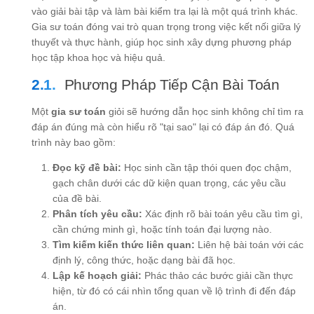
vào giải bài tập và làm bài kiểm tra lại là một quá trình khác.
Gia sư toán đóng vai trò quan trọng trong việc kết nối giữa lý
thuyết và thực hành, giúp học sinh xây dựng phương pháp
học tập khoa học và hiệu quả.
Phương Pháp Tiếp Cận Bài Toán
Một
gia sư toán
giỏi sẽ hướng dẫn học sinh không chỉ tìm ra
đáp án đúng mà còn hiểu rõ "tại sao" lại có đáp án đó. Quá
trình này bao gồm:
Đọc kỹ đề bài:
Học sinh cần tập thói quen đọc chậm,
gạch chân dưới các dữ kiện quan trọng, các yêu cầu
của đề bài.
Phân tích yêu cầu:
Xác định rõ bài toán yêu cầu tìm gì,
cần chứng minh gì, hoặc tính toán đại lượng nào.
Tìm kiếm kiến thức liên quan:
Liên hệ bài toán với các
định lý, công thức, hoặc dạng bài đã học.
Lập kế hoạch giải:
Phác thảo các bước giải cần thực
hiện, từ đó có cái nhìn tổng quan về lộ trình đi đến đáp
án.