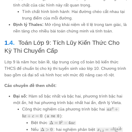
tính chất của các hình này rất quan trọng.
Tính chất hình bình hành: Hai đường chéo cắt nhau tại
trung điểm của mỗi đường.
Định lý Thales:
Mở rộng khái niệm về tỉ lệ trong tam giác, là
nền tảng cho nhiều bài toán chứng minh và tính toán.
Toán Lớp 9: Tích Lũy Kiến Thức Cho
Kỳ Thi Chuyển Cấp
Lớp 9 là năm học bản lề, tập trung củng cố toàn bộ kiến thức
THCS để chuẩn bị cho kỳ thi tuyển sinh vào lớp 10. Chương trình
bao gồm cả đại số và hình học với mức độ nâng cao rõ rệt.
Các chuyên đề then chốt:
Đại số:
Hàm số bậc nhất và bậc hai, phương trình bậc hai
một ẩn, hệ hai phương trình bậc nhất hai ẩn, định lý Vieta.
ax^2
2
Công thức nghiệm của phương trình bậc hai
+
a
x
+ bx
+
=
0
(
):
b
x
c
a ne 0
+ c
\Delta
2
Biệt thức
Δ
=
−
4
b
a
c
= 0
= b^2
\Delta
x_{1,2} =
−
±
Δ
Nếu
Δ
>
0
: hai nghiệm phân biệt
=
b
x
1
,
2
- 4ac
2
a