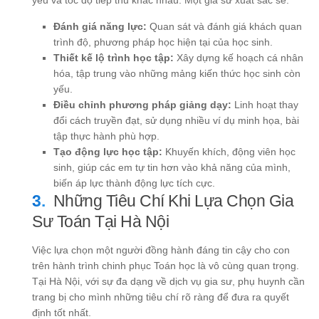
yếu và tốc độ tiếp thu khác nhau. Một gia sư xuất sắc sẽ:
Đánh giá năng lực:
Quan sát và đánh giá khách quan
trình độ, phương pháp học hiện tại của học sinh.
Thiết kế lộ trình học tập:
Xây dựng kế hoạch cá nhân
hóa, tập trung vào những mảng kiến thức học sinh còn
yếu.
Điều chỉnh phương pháp giảng dạy:
Linh hoạt thay
đổi cách truyền đạt, sử dụng nhiều ví dụ minh họa, bài
tập thực hành phù hợp.
Tạo động lực học tập:
Khuyến khích, động viên học
sinh, giúp các em tự tin hơn vào khả năng của mình,
biến áp lực thành động lực tích cực.
Những Tiêu Chí Khi Lựa Chọn Gia
Sư Toán Tại Hà Nội
Việc lựa chọn một người đồng hành đáng tin cậy cho con
trên hành trình chinh phục Toán học là vô cùng quan trọng.
Tại Hà Nội, với sự đa dạng về dịch vụ gia sư, phụ huynh cần
trang bị cho mình những tiêu chí rõ ràng để đưa ra quyết
định tốt nhất.