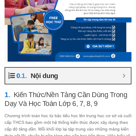
Nội dung
Kiến Thức/Nền Tảng Cần Dùng Trong
Dạy Và Học Toán Lớp 6, 7, 8, 9
Chương trình toán học từ bậc tiểu học lên trung học cơ sở và cuối
cấp THCS bao gồm một hệ thống kiến thức được xây dựng theo
cấp độ tăng dần. Mỗi khối lớp lại tập trung vào những mảng kiến
thức cốt lõi, chuẩn bị nền tảng cho cấp học tiếp theo. Việc hiểu rõ