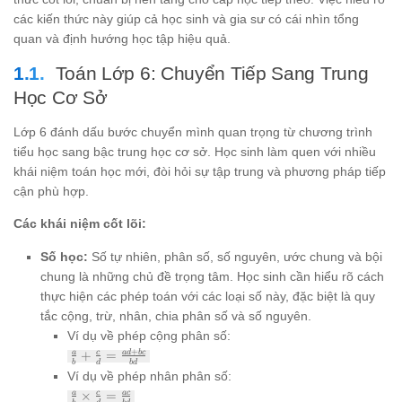
các kiến thức này giúp cả học sinh và gia sư có cái nhìn tổng
quan và định hướng học tập hiệu quả.
Toán Lớp 6: Chuyển Tiếp Sang Trung
Học Cơ Sở
Lớp 6 đánh dấu bước chuyển mình quan trọng từ chương trình
tiểu học sang bậc trung học cơ sở. Học sinh làm quen với nhiều
khái niệm toán học mới, đòi hỏi sự tập trung và phương pháp tiếp
cận phù hợp.
Các khái niệm cốt lõi:
Số học:
Số tự nhiên, phân số, số nguyên, ước chung và bội
chung là những chủ đề trọng tâm. Học sinh cần hiểu rõ cách
thực hiện các phép toán với các loại số này, đặc biệt là quy
tắc cộng, trừ, nhân, chia phân số và số nguyên.
Ví dụ về phép cộng phân số:
\frac{a}
+
+
=
a
c
a
d
b
c
b
d
b
d
{b} +
Ví dụ về phép nhân phân số:
\frac{c}
\frac{a}
×
=
a
c
a
c
{d} =