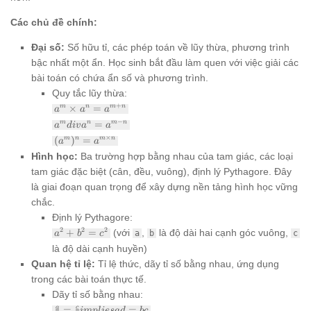
Các chủ đề chính:
Đại số:
Số hữu tỉ, các phép toán về lũy thừa, phương trình
bậc nhất một ẩn. Học sinh bắt đầu làm quen với việc giải các
bài toán có chứa ẩn số và phương trình.
Quy tắc lũy thừa:
a^m
+
×
=
m
n
m
n
a
a
a
\times
a^m
−
=
m
n
m
n
a
d
i
v
a
a
a^n =
div
(a^m)^n
×
(
)
=
m
n
m
n
a^{m+n}
a
a
a^n =
= a^{m
Hình học:
Ba trường hợp bằng nhau của tam giác, các loại
a^{m-
\times
n}
tam giác đặc biệt (cân, đều, vuông), định lý Pythagore. Đây
n}
là giai đoạn quan trọng để xây dựng nền tảng hình học vững
chắc.
Định lý Pythagore:
a^2
2
2
2
+
=
(với
,
là độ dài hai cạnh góc vuông,
a
b
c
a
b
c
+
là độ dài cạnh huyền)
b^2
Quan hệ tỉ lệ:
Tỉ lệ thức, dãy tỉ số bằng nhau, ứng dụng
=
c^2
trong các bài toán thực tế.
Dãy tỉ số bằng nhau:
\frac{a}
=
=
a
c
im
pl
i
es
a
d
b
c