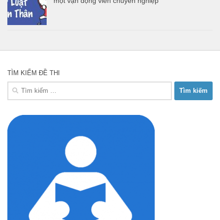
một vận động viên chuyên nghiệp
TÌM KIẾM ĐỀ THI
Tìm
kiếm
cho: