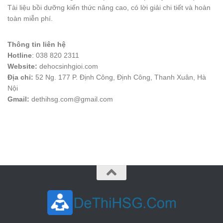
Tài liệu bồi dưỡng kiến thức nâng cao, có lời giải chi tiết và hoàn
toàn miễn phí.
Thông tin liên hệ
Hotline
: 038 820 2311
Website:
dehocsinhgioi.com
Địa chỉ:
52 Ng. 177 P. Định Công, Định Công, Thanh Xuân, Hà
Nội
Gmail:
dethihsg.com@gmail.com
vin88
 , 
game bài đổi thưởng
 , 
iwin68
 , 
Good88