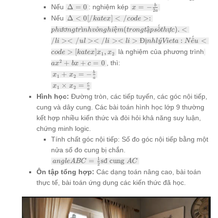
> 0
\frac{-b \pm
\Delta
x = -
Nếu
Δ
=
0
: nghiệm kép
=
−
b
x
\sqrt{\Delta}}
2
a
= 0
\frac{b}
\Delta <
Nếu
Δ
<
0
[
/
]
<
/
>:
ka
t
e
x
co
d
e
{2a}
{2a}
0[/katex]
ˊ
ươ
ˋ
ı
^
ệ
(
ậ
^
ự
)
.
<
p
h
n
g
t
r
nh
v
o
n
g
hi
m
t
ro
n
g
t
p
s
o
t
h
c
</code>:
ˊ
/
><
/
><
/
><
>
Đ
ị
ˊ
:
^
<
l
i
phương
u
l
l
i
l
i
nh
l
y
Vi
e
t
a
N
e
u
trình vô
ax^
>
[
]
,
là nghiệm của phương trình
co
d
e
ka
t
e
x
x
x
1
2
nghiệm
+ b
2
+
+
=
0
, thì:
a
x
b
x
c
(trong tập
+ c
x_1 +
+
=
−
b
số thực).
x
x
= 0
1
2
a
x_2 = -
</li>
x_1
×
=
c
x
x
1
2
\frac{b}
a
</ul>
\times
Hình học:
Đường tròn, các tiếp tuyến, các góc nội tiếp,
{a}
</li>
x_2 =
cung và dây cung. Các bài toán hình học lớp 9 thường
<li>Định
\frac{c}
lý Vieta:
{a}
kết hợp nhiều kiến thức và đòi hỏi khả năng suy luận,
Nếu
chứng minh logic.
<code>
Tính chất góc nội tiếp: Số đo góc nội tiếp bằng một
[katex]x_1,
x_2
nửa số đo cung bị chắn.
angle
1
=
s
đ
cung
an
g
l
e
A
BC
A
C
2
ABC =
Ôn tập tổng hợp:
Các dạng toán nâng cao, bài toán
\frac{1}
thực tế, bài toán ứng dụng các kiến thức đã học.
{2}
\text{sđ
cung }
AC