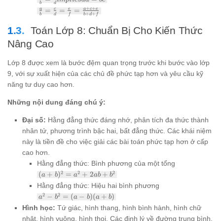
b
d
{b} =
\frac{a}{b}
+
+
=
=
=
a
c
e
a
c
e
\frac{c}
+
+
b
d
f
b
d
f
= \frac{c}
{d}
{d} =
Toán Lớp 8: Chuẩn Bị Cho Kiến Thức
implies
\frac{e}{f} =
ad = bc
Nâng Cao
\frac{a+c+e}
{b+d+f}
Lớp 8 được xem là bước đệm quan trọng trước khi bước vào lớp
9, với sự xuất hiện của các chủ đề phức tạp hơn và yêu cầu kỹ
năng tư duy cao hơn.
Những nội dung đáng chú ý:
Đại số:
Hằng đẳng thức đáng nhớ, phân tích đa thức thành
nhân tử, phương trình bậc hai, bất đẳng thức. Các khái niệm
này là tiền đề cho việc giải các bài toán phức tạp hơn ở cấp
cao hơn.
Hằng đẳng thức: Bình phương của một tổng
(a+b)^2
2
2
2
(
+
)
=
+
2
+
a
b
a
ab
b
= a^2 +
Hằng đẳng thức: Hiệu hai bình phương
2ab +
a^2 -
2
2
−
=
(
−
)
(
+
)
a
b
a
b
a
b
b^2
b^2 =
Hình học:
Tứ giác, hình thang, hình bình hành, hình chữ
(a-b)
nhật, hình vuông, hình thoi. Các định lý về đường trung bình,
(a+b)