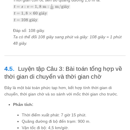
t = s : v
1
=
:
=
1
,
8
m
:
m/gi
a
ˆ
y
t
s
v
60
= 1,8
t =
=
1
,
8
×
60
gi
a
ˆ
y
t
\text{
1,8
t =
=
108
gi
a
ˆ
y
m} :
t
\times
108
\frac{1}
60
\text{
{60}
Đáp số: 108 giây.
\text{
giây}
\text{
giây}
Ta có thể đổi 108 giây sang phút và giây: 108 giây = 1 phút
m/giây}
48 giây.
Luyện tập Câu 3: Bài toán tổng hợp về
thời gian di chuyển và thời gian chờ
Đây là một bài toán phức tạp hơn, kết hợp tính thời gian di
chuyển, thời gian chờ và so sánh với mốc thời gian cho trước.
Phân tích:
Thời điểm xuất phát: 7 giờ 15 phút.
Quãng đường đi bộ đến trạm: 900 m.
Vận tốc đi bộ: 4,5 km/giờ.