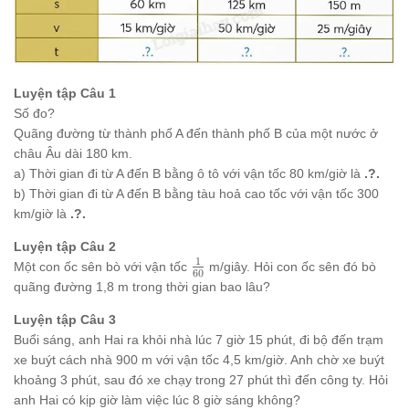
Luyện tập Câu 1
Số đo?
Quãng đường từ thành phố A đến thành phố B của một nước ở
châu Âu dài 180 km.
a) Thời gian đi từ A đến B bằng ô tô với vận tốc 80 km/giờ là
.?.
b) Thời gian đi từ A đến B bằng tàu hoả cao tốc với vận tốc 300
km/giờ là
.?.
Luyện tập Câu 2
1
\frac{1}
Một con ốc sên bò với vận tốc
m/giây. Hỏi con ốc sên đó bò
60
{{60}}
quãng đường 1,8 m trong thời gian bao lâu?
Luyện tập Câu 3
Buổi sáng, anh Hai ra khỏi nhà lúc 7 giờ 15 phút, đi bộ đến trạm
xe buýt cách nhà 900 m với vận tốc 4,5 km/giờ. Anh chờ xe buýt
khoảng 3 phút, sau đó xe chạy trong 27 phút thì đến công ty. Hỏi
anh Hai có kịp giờ làm việc lúc 8 giờ sáng không?