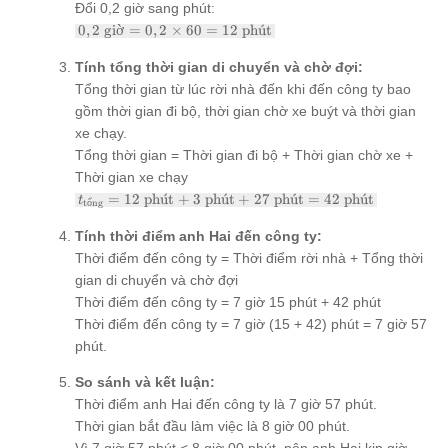
Đổi 0,2 giờ sang phút:
\text{ km}
0,2
0
,
2
giờ
=
0
,
2
×
60
=
12
ph
u
ˊ
t
: 4,5 \text{
\text{
km/giờ} =
giờ} =
0,2 \text{
Tính tổng thời gian di chuyển và chờ đợi:
0,2
giờ}
Tổng thời gian từ lúc rời nhà đến khi đến công ty bao
\times
gồm thời gian đi bộ, thời gian chờ xe buýt và thời gian
60 =
12
xe chạy.
\text{
Tổng thời gian = Thời gian đi bộ + Thời gian chờ xe +
phút}
Thời gian xe chạy
t_{\text{tổng}}
=
12
ph
u
ˊ
t
+
3
ph
u
ˊ
t
+
27
ph
u
ˊ
t
=
42
ph
u
ˊ
t
t
tổng
= 12 \text{
phút} + 3
Tính thời điểm anh Hai đến công ty:
\text{ phút} +
Thời điểm đến công ty = Thời điểm rời nhà + Tổng thời
27 \text{ phút}
gian di chuyển và chờ đợi
= 42 \text{
phút}
Thời điểm đến công ty = 7 giờ 15 phút + 42 phút
Thời điểm đến công ty = 7 giờ (15 + 42) phút = 7 giờ 57
phút.
So sánh và kết luận:
Thời điểm anh Hai đến công ty là 7 giờ 57 phút.
Thời gian bắt đầu làm việc là 8 giờ 00 phút.
Vì 7 giờ 57 phút < 8 giờ 00 phút, nên anh Hai kịp giờ