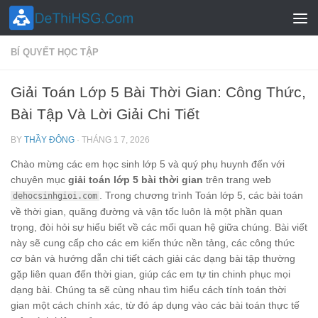
Skip to content
BÍ QUYẾT HỌC TẬP
Giải Toán Lớp 5 Bài Thời Gian: Công Thức,
Bài Tập Và Lời Giải Chi Tiết
BY
THẦY ĐÔNG
·
THÁNG 1 7, 2026
Chào mừng các em học sinh lớp 5 và quý phụ huynh đến với
chuyên mục
giải toán lớp 5 bài thời gian
trên trang web
. Trong chương trình Toán lớp 5, các bài toán
dehocsinhgioi.com
về thời gian, quãng đường và vận tốc luôn là một phần quan
trọng, đòi hỏi sự hiểu biết về các mối quan hệ giữa chúng. Bài viết
này sẽ cung cấp cho các em kiến thức nền tảng, các công thức
cơ bản và hướng dẫn chi tiết cách giải các dạng bài tập thường
gặp liên quan đến thời gian, giúp các em tự tin chinh phục mọi
dạng bài. Chúng ta sẽ cùng nhau tìm hiểu cách tính toán thời
gian một cách chính xác, từ đó áp dụng vào các bài toán thực tế