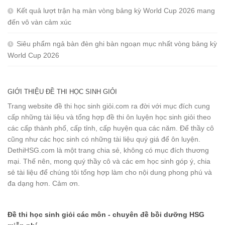
Kết quả lượt trận hạ màn vòng bảng kỳ World Cup 2026 mang
đến vô vàn cảm xúc
Siêu phẩm ngả bàn đèn ghi bàn ngoạn mục nhất vòng bảng kỳ
World Cup 2026
GIỚI THIỆU ĐỀ THI HỌC SINH GIỎI
Trang website đề thi học sinh giỏi.com ra đời với mục đích cung
cấp những tài liệu và tổng hợp đề thi ôn luyện học sinh giỏi theo
các cấp thành phố, cấp tỉnh, cấp huyện qua các năm. Để thầy cô
cũng như các học sinh có những tài liệu quý giá để ôn luyện.
DethiHSG.com là một trang chia sẻ, không có mục đích thương
mại. Thế nên, mong quý thầy cô và các em học sinh góp ý, chia
sẻ tài liệu để chúng tôi tổng hợp làm cho nội dung phong phú và
đa dạng hơn. Cảm ơn.
Đề thi học sinh giỏi các môn - chuyên đề bồi dưỡng HSG