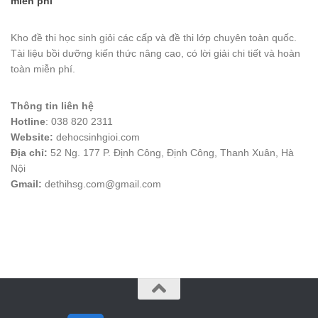
miễn phí
Kho đề thi học sinh giỏi các cấp và đề thi lớp chuyên toàn quốc.
Tài liệu bồi dưỡng kiến thức nâng cao, có lời giải chi tiết và hoàn
toàn miễn phí.
Thông tin liên hệ
Hotline
: 038 820 2311
Website:
dehocsinhgioi.com
Địa chỉ:
52 Ng. 177 P. Định Công, Định Công, Thanh Xuân, Hà
Nội
Gmail:
dethihsg.com@gmail.com
vin88
 , 
game bài đổi thưởng
 , 
iwin68
 , 
Good88