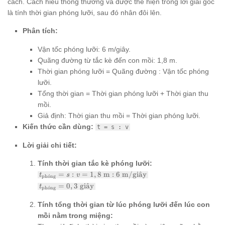
cách. Cách hiểu thông thường và được thể hiện trong lời giải gốc
là tính thời gian phóng lưỡi, sau đó nhân đôi lên.
Phân tích:
Vận tốc phóng lưỡi: 6 m/giây.
Quãng đường từ tắc kè đến con mồi: 1,8 m.
Thời gian phóng lưỡi = Quãng đường : Vận tốc phóng
lưỡi.
Tổng thời gian = Thời gian phóng lưỡi + Thời gian thu
mồi.
Giả định: Thời gian thu mồi = Thời gian phóng lưỡi.
Kiến thức cần dùng:
t = s : v
Lời giải chi tiết:
Tính thời gian tắc kè phóng lưỡi:
t_{\text{phóng}}
=
:
=
1
,
8
m
:
6
m/gi
a
ˆ
y
t
s
v
ph
ˊ
o
ng
= s : v = 1,8
t_{\text{phóng}}
=
0
,
3
gi
a
ˆ
y
t
ph
ˊ
o
ng
\text{ m} : 6
= 0,3 \text{
\text{ m/giây}
giây}
Tính tổng thời gian từ lúc phóng lưỡi đến lúc con
mồi nằm trong miệng: