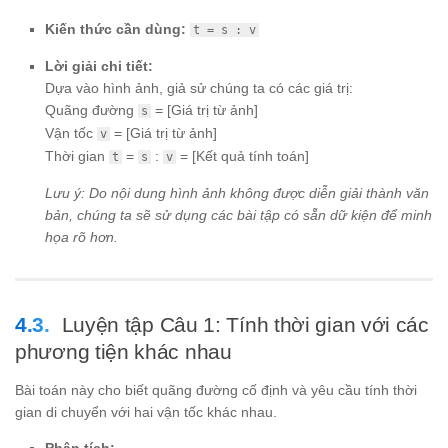
Kiến thức cần dùng:
t = s : v
Lời giải chi tiết:
Dựa vào hình ảnh, giả sử chúng ta có các giá trị:
Quãng đường
= [Giá trị từ ảnh]
s
Vận tốc
= [Giá trị từ ảnh]
v
Thời gian
=
:
= [Kết quả tính toán]
t
s
v
Lưu ý: Do nội dung hình ảnh không được diễn giải thành văn
bản, chúng ta sẽ sử dụng các bài tập có sẵn dữ kiện để minh
họa rõ hơn.
Luyện tập Câu 1: Tính thời gian với các
phương tiện khác nhau
Bài toán này cho biết quãng đường cố định và yêu cầu tính thời
gian di chuyển với hai vận tốc khác nhau.