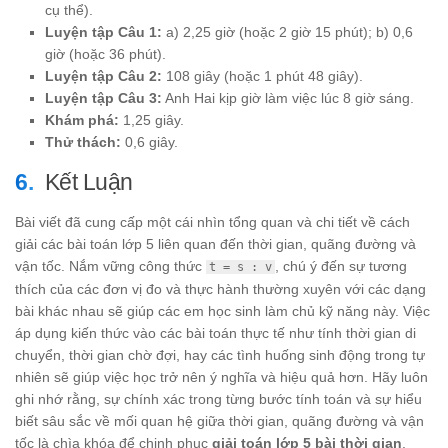
cụ thể).
Luyện tập Câu 1:
a) 2,25 giờ (hoặc 2 giờ 15 phút); b) 0,6
giờ (hoặc 36 phút).
Luyện tập Câu 2:
108 giây (hoặc 1 phút 48 giây).
Luyện tập Câu 3:
Anh Hai kịp giờ làm việc lúc 8 giờ sáng.
Khám phá:
1,25 giây.
Thử thách:
0,6 giây.
Kết Luận
Bài viết đã cung cấp một cái nhìn tổng quan và chi tiết về cách
giải các bài toán lớp 5 liên quan đến thời gian, quãng đường và
vận tốc. Nắm vững công thức
, chú ý đến sự tương
t = s : v
thích của các đơn vị đo và thực hành thường xuyên với các dạng
bài khác nhau sẽ giúp các em học sinh làm chủ kỹ năng này. Việc
áp dụng kiến thức vào các bài toán thực tế như tính thời gian di
chuyển, thời gian chờ đợi, hay các tình huống sinh động trong tự
nhiên sẽ giúp việc học trở nên ý nghĩa và hiệu quả hơn. Hãy luôn
ghi nhớ rằng, sự chính xác trong từng bước tính toán và sự hiểu
biết sâu sắc về mối quan hệ giữa thời gian, quãng đường và vận
tốc là chìa khóa để chinh phục
giải toán lớp 5 bài thời gian
.