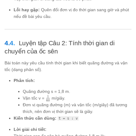
60 =
\text{
36
km/giờ}
Lỗi hay gặp:
Quên đổi đơn vị đo thời gian sang giờ và phút
= 0,6
nếu đề bài yêu cầu.
\text{
giờ}
Luyện tập Câu 2: Tính thời gian di
chuyển của ốc sên
Bài toán này yêu cầu tính thời gian khi biết quãng đường và vận
tốc (dạng phân số).
Phân tích:
Quãng đường s = 1,8 m.
1
\frac{1}
Vận tốc v =
m/giây.
60
{{60}}
Đơn vị quãng đường (m) và vận tốc (m/giây) đã tương
thích, nên đơn vị thời gian sẽ là giây.
Kiến thức cần dùng:
t = s : v
Lời giải chi tiết:
Thời gian con ốc sên bò quãng đường 1,8 m là: