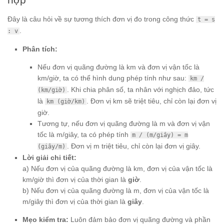
Đây là câu hỏi về sự tương thích đơn vị đo trong công thức
t = s
.
: v
Phân tích:
Nếu đơn vị quãng đường là km và đơn vị vận tốc là
km/giờ, ta có thể hình dung phép tính như sau:
km /
. Khi chia phân số, ta nhân với nghịch đảo, tức
(km/giờ)
là
. Đơn vị km sẽ triệt tiêu, chỉ còn lại đơn vị
km (giờ/km)
giờ.
Tương tự, nếu đơn vị quãng đường là m và đơn vị vận
tốc là m/giây, ta có phép tính
m / (m/giây) = m
. Đơn vị m triệt tiêu, chỉ còn lại đơn vị giây.
(giây/m)
Lời giải chi tiết:
a) Nếu đơn vị của quãng đường là km, đơn vị của vận tốc là
km/giờ thì đơn vị của thời gian là
giờ
.
b) Nếu đơn vị của quãng đường là m, đơn vị của vận tốc là
m/giây thì đơn vị của thời gian là
giây
.
Mẹo kiểm tra:
Luôn đảm bảo đơn vị quãng đường và phần