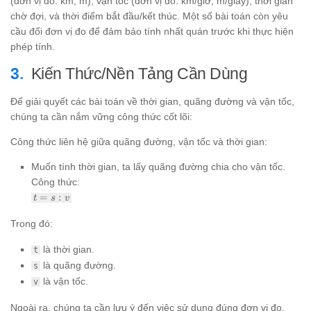
(đơn vị đo: km, m), vận tốc (đơn vị đo: km/giờ, m/giây), thời gian
chờ đợi, và thời điểm bắt đầu/kết thúc. Một số bài toán còn yêu
cầu đổi đơn vị đo để đảm bảo tính nhất quán trước khi thực hiện
phép tính.
Kiến Thức/Nền Tảng Cần Dùng
Để giải quyết các bài toán về thời gian, quãng đường và vận tốc,
chúng ta cần nắm vững công thức cốt lõi:
Công thức liên hệ giữa quãng đường, vận tốc và thời gian:
Muốn tính thời gian, ta lấy quãng đường chia cho vận tốc.
Công thức:
t
=
:
t
s
v
=
s
Trong đó:
:
v
là thời gian.
t
là quãng đường.
s
là vận tốc.
v
Ngoài ra, chúng ta cần lưu ý đến việc sử dụng đúng đơn vị đo.