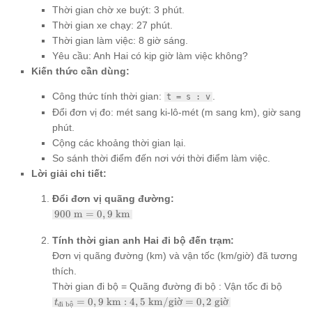
Thời gian chờ xe buýt: 3 phút.
Thời gian xe chạy: 27 phút.
Thời gian làm việc: 8 giờ sáng.
Yêu cầu: Anh Hai có kịp giờ làm việc không?
Kiến thức cần dùng:
Công thức tính thời gian:
.
t = s : v
Đổi đơn vị đo: mét sang ki-lô-mét (m sang km), giờ sang
phút.
Cộng các khoảng thời gian lại.
So sánh thời điểm đến nơi với thời điểm làm việc.
Lời giải chi tiết:
Đổi đơn vị quãng đường:
900
900
m
=
0
,
9
km
\text{
m} =
Tính thời gian anh Hai đi bộ đến trạm:
0,9
Đơn vị quãng đường (km) và vận tốc (km/giờ) đã tương
\text{
thích.
km}
Thời gian đi bộ = Quãng đường đi bộ : Vận tốc đi bộ
t_{\text{đi
=
0
,
9
km
:
4
,
5
km/giờ
=
0
,
2
giờ
t
đ
i bộ
bộ}} = 0,9