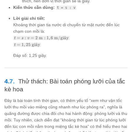
thích, nên đơn vị thời gian sẽ là giây.
Kiến thức cần dùng:
t = s : v
Lời giải chi tiết:
Khoảng thời gian tia nước di chuyển từ mặt nước đến lúc
chạm con mồi là:
t = s : v
=
:
=
2
m
:
1
,
6
m/gi
a
ˆ
y
t
s
v
= 2
t =
=
1
,
25
gi
a
ˆ
y
t
\text{
1,25
m} : 1,6
\text{
Đáp số: 1,25 giây.
\text{
giây}
m/giây}
Thử thách: Bài toán phóng lưỡi của tắc
kè hoa
Đây là bài toán tính thời gian, có thêm yếu tố “xem như vận tốc
lưỡi thu mồi vào miệng cũng nhanh như lúc phóng ra”, nghĩa là
quãng đường được chia đôi cho hai hành động: phóng lưỡi và thu
mồi. Tuy nhiên, cách diễn đạt “khoảng thời gian từ lúc phóng lưỡi
đến lúc con mồi nằm trong miệng tắc kè hoa” có thể hiểu theo hai