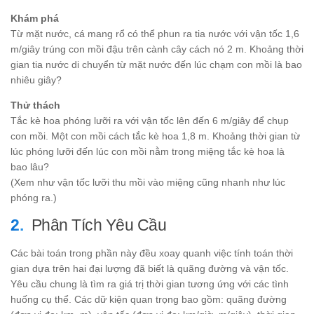
Khám phá
Từ mặt nước, cá mang rổ có thể phun ra tia nước với vận tốc 1,6
m/giây trúng con mồi đậu trên cành cây cách nó 2 m. Khoảng thời
gian tia nước di chuyển từ mặt nước đến lúc chạm con mồi là bao
nhiêu giây?
Thử thách
Tắc kè hoa phóng lưỡi ra với vận tốc lên đến 6 m/giây để chụp
con mồi. Một con mồi cách tắc kè hoa 1,8 m. Khoảng thời gian từ
lúc phóng lưỡi đến lúc con mồi nằm trong miệng tắc kè hoa là
bao lâu?
(Xem như vận tốc lưỡi thu mồi vào miệng cũng nhanh như lúc
phóng ra.)
Phân Tích Yêu Cầu
Các bài toán trong phần này đều xoay quanh việc tính toán thời
gian dựa trên hai đại lượng đã biết là quãng đường và vận tốc.
Yêu cầu chung là tìm ra giá trị thời gian tương ứng với các tình
huống cụ thể. Các dữ kiện quan trọng bao gồm: quãng đường