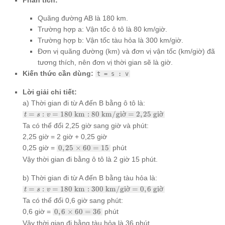
Phân tích:
Quãng đường AB là 180 km.
Trường hợp a: Vận tốc ô tô là 80 km/giờ.
Trường hợp b: Vận tốc tàu hỏa là 300 km/giờ.
Đơn vị quãng đường (km) và đơn vị vận tốc (km/giờ) đã
tương thích, nên đơn vị thời gian sẽ là giờ.
Kiến thức cần dùng:
t = s : v
Lời giải chi tiết:
a) Thời gian đi từ A đến B bằng ô tô là:
t = s : v
=
:
=
180
km
:
80
km/giờ
=
2
,
25
giờ
t
s
v
= 180
Ta có thể đổi 2,25 giờ sang giờ và phút:
\text{
2,25 giờ = 2 giờ + 0,25 giờ
km} : 80
0,25
\text{
0,25 giờ =
0
,
25
×
60
=
15
phút
\times
km/giờ}
Vậy thời gian đi bằng ô tô là 2 giờ 15 phút.
60 =
= 2,25
15
\text{
b) Thời gian đi từ A đến B bằng tàu hỏa là:
giờ}
t = s : v
=
:
=
180
km
:
300
km/giờ
=
0
,
6
giờ
t
s
v
= 180
Ta có thể đổi 0,6 giờ sang phút:
\text{
0,6
0,6 giờ =
0
,
6
×
60
=
36
phút
km} :
\times
300
Vậy thời gian đi bằng tàu hỏa là 36 phút.