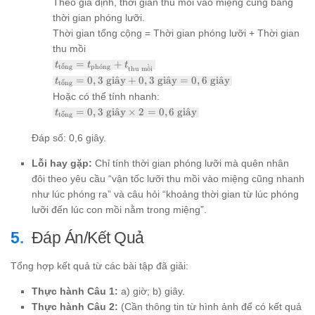
Theo giả định, thời gian thu mồi vào miệng cũng bằng
thời gian phóng lưỡi.
Thời gian tổng cộng = Thời gian phóng lưỡi + Thời gian
thu mồi
t_{\text{tổng}}
=
+
t
t
t
ˋ
tổng
ph
ˊ
o
ng
thu m
ˆ
o
i
=
t_{\text{tổng}}
=
0
,
3
gi
a
ˆ
y
+
0
,
3
gi
a
ˆ
y
=
0
,
6
gi
a
ˆ
y
t
tổng
t_{\text{phóng}}
= 0,3 \text{
Hoặc có thể tính nhanh:
+ t_{\text{thu
giây} + 0,3
mồi}}
t_{\text{tổng}}
=
0
,
3
gi
a
ˆ
y
×
2
=
0
,
6
gi
a
ˆ
y
t
\text{ giây} =
tổng
= 0,3 \text{
0,6 \text{ giây}
giây} \times 2 =
Đáp số: 0,6 giây.
0,6 \text{ giây}
Lỗi hay gặp:
Chỉ tính thời gian phóng lưỡi mà quên nhân
đôi theo yêu cầu “vận tốc lưỡi thu mồi vào miệng cũng nhanh
như lúc phóng ra” và câu hỏi “khoảng thời gian từ lúc phóng
lưỡi đến lúc con mồi nằm trong miệng”.
Đáp Án/Kết Quả
Tổng hợp kết quả từ các bài tập đã giải:
Thực hành Câu 1:
a) giờ; b) giây.
Thực hành Câu 2:
(Cần thông tin từ hình ảnh để có kết quả