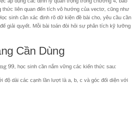
iệc áp dụng các định lý quan trọng trong chương 4, bao
g thức liên quan đến tích vô hướng của vectơ, cũng như
Học sinh cần xác định rõ dữ kiện đề bài cho, yêu cầu cần
ể giải quyết. Mỗi bài toán đòi hỏi sự phân tích kỹ lưỡng
ảng Cần Dùng
ang 99
, học sinh cần nắm vững các kiến thức sau:
 độ dài các cạnh lần lượt là a, b, c và góc đối diện với