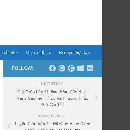
p đề thi
Upload đề thi
Bí quyết học tập
FOLLOW:
NEXT STORY
Giải Toán Lớp 11: Đạo Hàm Cấp Hai –
Nâng Cao Kiến Thức Và Phương Pháp
Giải Chi Tiết
PREVIOUS STORY
Luyện Giải Toán 4 – Đỗ Đình Hoan: Cẩm