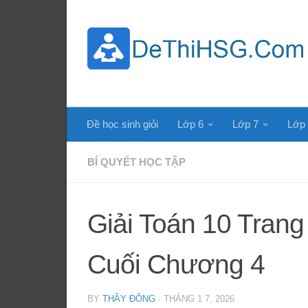
Skip to content
Đề học sinh giỏi
Lớp 6
Lớp 7
Lớp
BÍ QUYẾT HỌC TẬP
Giải Toán 10 Trang
Cuối Chương 4
BY
THẦY ĐÔNG
·
THÁNG 1 7, 2026