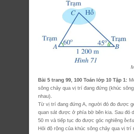
M
Bài 5 trang 99, 100 Toán lớp 10 Tập 1:
Mộ
sông chảy qua vị trí đang đứng (khúc sông
nhau).
Từ vị trí đang đứng A, người đó đo được 
quan sát được ở phía bờ bên kia. Sau đó d
bet
50 m và tiếp tục đo được góc nghiêng
b
e
t
65^
Hỏi độ rộng của khúc sông chảy qua vị trí