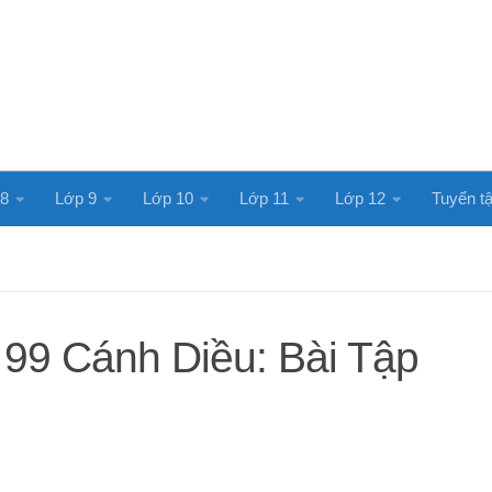
 8
Lớp 9
Lớp 10
Lớp 11
Lớp 12
Tuyển tậ
 99 Cánh Diều: Bài Tập