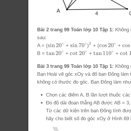
Bài 2 trang 99 Toán lớp 10 Tập 1:
Không d
sau:
∘
∘
2
∘
\sin
\sin
^2
\cos
\co
s
i
n
2
0
s
i
n
7
0
c
o
s
2
0
c
o
s
A = (
+
)
+ (
+
20^\circ
70^\circ
20^\circ
110
∘
∘
∘
\tan
\cot
\tan
\cot
t
a
n
2
0
c
o
t
2
0
t
a
n
11
0
c
o
t
B =
+
+
+
20^\circ
20^\circ
110^\circ
110^
Bài 3 trang 99 Toán lớp 10 Tập 1:
Không d
Bạn Hoài vẽ góc xOy và đố bạn Đông làm t
không có thước đo góc. Bạn Đông làm như
Chọn các điểm A, B lần lượt thuộc cá
Đo độ dài đoạn thẳng AB được AB = 3,
Từ các dữ kiện trên bạn Đông tính đư
hãy cho biết số đo góc xOy ở Hình 69 