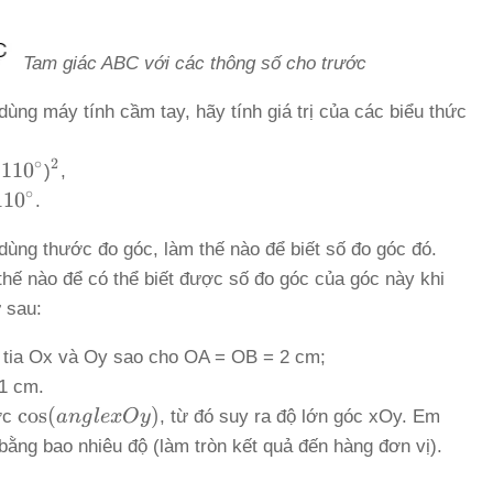
Tam giác ABC với các thông số cho trước
ùng máy tính cầm tay, hãy tính giá trị của các biểu thức
∘
2
s
^2
11
0
)
,
^\circ
∘
11
0
.
\circ
ùng thước đo góc, làm thế nào để biết số đo góc đó.
hế nào để có thể biết được số đo góc của góc này khi
 sau:
c tia Ox và Oy sao cho OA = OB = 2 cm;
1 cm.
\cos
c
o
s
(
)
ợc
an
g
l
e
x
O
y
, từ đó suy ra độ lớn góc xOy. Em
(angle
bằng bao nhiêu độ (làm tròn kết quả đến hàng đơn vị).
xOy)