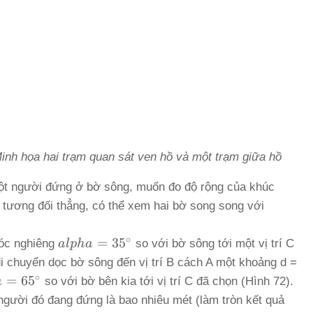
inh họa hai trạm quan sát ven hồ và một trạm giữa hồ
t người đứng ở bờ sông, muốn đo độ rộng của khúc
 tương đối thẳng, có thể xem hai bờ song song với
∘
alpha =
=
3
5
góc nghiêng
a
lp
ha
so với bờ sông tới một vị trí C
35^\circ
i chuyển dọc bờ sông đến vị trí B cách A một khoảng d =
∘
a =
=
6
5
a
so với bờ bên kia tới vị trí C đã chọn (Hình 72).
\circ
 người đó đang đứng là bao nhiêu mét (làm tròn kết quả