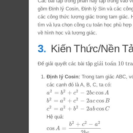
Các bài tập trong phần này tập trung vào v
gồm Định lý Cosin, Định lý Sin và các côn
các công thức lượng giác trong tam giác. 
tìm và lựa chọn công cụ toán học phù hợp đ
về hình học và lượng giác.
Kiến Thức/Nền T
\text{giải
giải to
ˊ
a
n 10 tr
Để giải quyết các bài tập
toán 10
Định lý Cosin:
Trong tam giác ABC, với
trang 99}
các cạnh đó là A, B, C, ta có:
2
2
2
a^2
=
+
−
2
c
o
s
a
b
c
b
c
A
=
2
2
2
b^2
=
+
−
2
c
o
s
b
a
c
a
c
B
b^2
=
2
2
2
c^2
=
+
−
2
c
o
s
c
a
b
ab
C
+
a^2
=
Hệ quả:
c^2
+
a^2
2
2
2
+
−
\cos A =
b
c
a
-
c
o
s
=
c^2
A
+
\dfrac{b^2
2
b
c