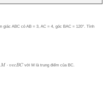
 giác ABC có AB = 3, AC = 4, góc BAC = 120°. Tính
{AM}
⋅
A
M
v
ec
BC
với M là trung điểm của BC.
t
{BC}