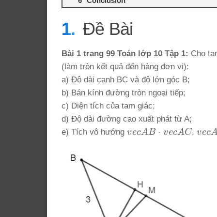
Conclusion
Đề Bài
Bài 1 trang 99 Toán lớp 10 Tập 1:
Cho tam
(làm tròn kết quả đến hàng đơn vị):
a) Độ dài cạnh BC và độ lớn góc B;
b) Bán kính đường tròn ngoại tiếp;
c) Diện tích của tam giác;
d) Độ dài đường cao xuất phát từ A;
vec{AB}
vec
⋅
e) Tích vô hướng
v
ec
A
B
v
ec
A
C
,
v
ec
\cdot
\cdo
vec{AC}
vec