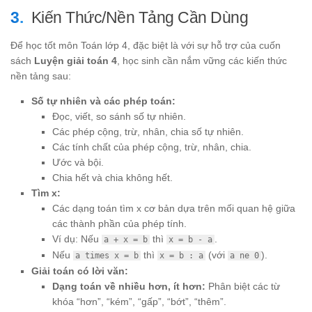
Kiến Thức/Nền Tảng Cần Dùng
Để học tốt môn Toán lớp 4, đặc biệt là với sự hỗ trợ của cuốn
sách
Luyện giải toán 4
, học sinh cần nắm vững các kiến thức
nền tảng sau:
Số tự nhiên và các phép toán:
Đọc, viết, so sánh số tự nhiên.
Các phép cộng, trừ, nhân, chia số tự nhiên.
Các tính chất của phép cộng, trừ, nhân, chia.
Ước và bội.
Chia hết và chia không hết.
Tìm x:
Các dạng toán tìm x cơ bản dựa trên mối quan hệ giữa
các thành phần của phép tính.
Ví dụ: Nếu
thì
.
a + x = b
x = b - a
Nếu
thì
(với
).
a times x = b
x = b : a
a ne 0
Giải toán có lời văn:
Dạng toán về nhiều hơn, ít hơn:
Phân biệt các từ
khóa “hơn”, “kém”, “gấp”, “bớt”, “thêm”.