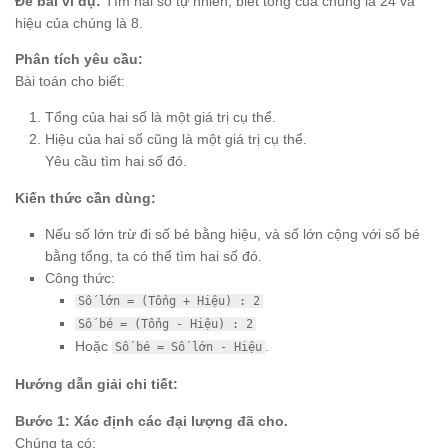
Đề bài ví dụ:
Tìm hai số tự nhiên, biết tổng của chúng là 24 và
hiệu của chúng là 8.
Phân tích yêu cầu:
Bài toán cho biết:
Tổng của hai số là một giá trị cụ thể.
Hiệu của hai số cũng là một giá trị cụ thể.
Yêu cầu tìm hai số đó.
Kiến thức cần dùng:
Nếu số lớn trừ đi số bé bằng hiệu, và số lớn cộng với số bé
bằng tổng, ta có thể tìm hai số đó.
Công thức:
Số lớn = (Tổng + Hiệu) : 2
Số bé = (Tổng - Hiệu) : 2
Hoặc
.
Số bé = Số lớn - Hiệu
Hướng dẫn giải chi tiết:
Bước 1: Xác định các đại lượng đã cho.
Chúng ta có: