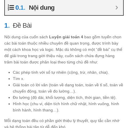
Nội dung
Đề Bài
Nội dung của cuốn sách
Luyện giải toán 4
bao gồm tuyển chọn
các bài toán thuộc nhiều chuyên đề quan trọng, được trình bày
một cách khoa học và logic. Mặc dù không có một “đề bài” cụ thể
để giải trong trang giới thiệu này, cuốn sách chứa đựng hàng
trăm bài toán được phân loại theo từng chủ đề như:
Các phép tính với số tự nhiên (cộng, trừ, nhân, chia).
Tìm x.
Giải toán có lời văn (toán về dạng toán, toán về tỉ số, toán về
chuyển động, toán về đo lường…).
Đo lường (độ dài, khối lượng, diện tích, thời gian, tiền tệ).
Hình học (chu vi, diện tích hình chữ nhật, hình vuông, hình
bình hành, hình thang…).
Mỗi dạng toán đều có phần giới thiệu lý thuyết, quy tắc cần nhớ
và hệ thống bài tập từ dễ đến khó.