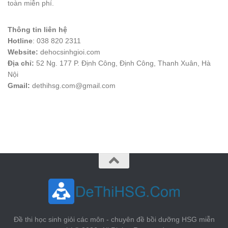
toàn miễn phí.
Thông tin liên hệ
Hotline
: 038 820 2311
Website:
dehocsinhgioi.com
Địa chỉ:
52 Ng. 177 P. Định Công, Định Công, Thanh Xuân, Hà
Nội
Gmail:
dethihsg.com@gmail.com
vin88
 , 
game bài đổi thưởng
 , 
iwin68
 , 
Good88
Đề thi học sinh giỏi các môn - chuyên đề bồi dưỡng HSG miễn