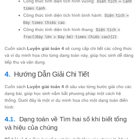
Công thức tính diện tích hình vuông:
Diện tích = Cạnh
.
times Cạnh
Công thức tính diện tích hình bình hành:
Diện tích =
.
Đáy times Chiều cao
Công thức tính diện tích hình thang:
Diện tích =
.
frac{(Đáy lớn + Đáy bé) times Chiều cao}{2}
Cuốn sách
Luyện giải toán 4
sẽ cung cấp chi tiết các công thức
và ví dụ minh họa cho từng dạng toán này, giúp học sinh dễ dàng
tiếp thu và vận dụng.
Hướng Dẫn Giải Chi Tiết
Cuốn sách
Luyện giải toán 4
đi sâu vào từng bước giải cho các
dạng bài, giúp học sinh nắm bắt phương pháp một cách hệ
thống. Dưới đây là một ví dụ minh họa cho một dạng toán điển
hình:
Dạng toán về Tìm hai số khi biết tổng
và hiệu của chúng