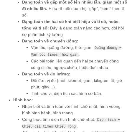
Dạng toán về gấp một số lên nhiều lần, giảm một số
đi nhiều lần:
Hiểu rõ mối quan hệ “gấp”, “kém” theo tỉ
số.
Dạng toán tìm hai số khi biết hiệu và tỉ số, hoặc
tổng và tỉ số:
Đây là dạng toán nâng cao hơn, đòi hỏi
sự phân tích kỹ lưỡng.
Dạng toán về chuyển động:
Vận tốc, quãng đường, thời gian:
Quãng đường =
.
Vận tốc times Thời gian
Các bài toán liên quan đến hai xe chuyển động
cùng chiều, ngược chiều, hoặc đuổi nhau.
Dạng toán về đo lường:
Đổi đơn vị đo (mét, kilomet, gam, kilogam, lít, giờ,
phút, giây…).
Tính chu vi, diện tích các hình cơ bản.
Hình học:
Nhận biết và tính toán với hình chữ nhật, hình vuông,
hình bình hành, hình thang.
Công thức tính diện tích hình chữ nhật:
Diện tích =
.
Chiều dài times Chiều rộng