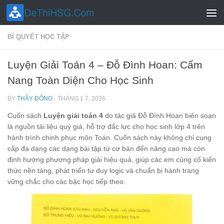
Skip to content
BÍ QUYẾT HỌC TẬP
Luyện Giải Toán 4 – Đỗ Đình Hoan: Cẩm
Nang Toàn Diện Cho Học Sinh
BY
THẦY ĐÔNG
·
THÁNG 1 7, 2026
Cuốn sách
Luyện giải toán 4
do tác giả Đỗ Đình Hoan biên soạn
là nguồn tài liệu quý giá, hỗ trợ đắc lực cho học sinh lớp 4 trên
hành trình chinh phục môn Toán. Cuốn sách này không chỉ cung
cấp đa dạng các dạng bài tập từ cơ bản đến nâng cao mà còn
định hướng phương pháp giải hiệu quả, giúp các em củng cố kiến
thức nền tảng, phát triển tư duy logic và chuẩn bị hành trang
vững chắc cho các bậc học tiếp theo.