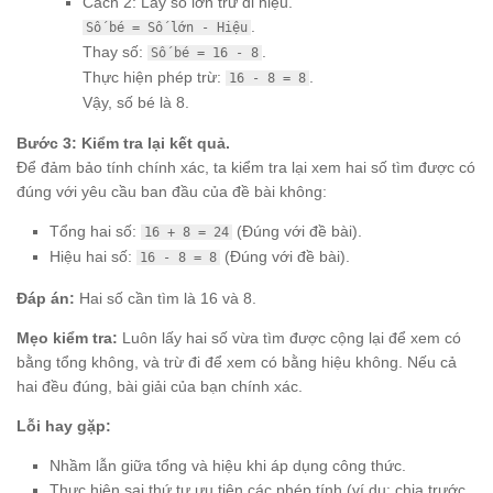
Cách 2: Lấy số lớn trừ đi hiệu.
.
Số bé = Số lớn - Hiệu
Thay số:
.
Số bé = 16 - 8
Thực hiện phép trừ:
.
16 - 8 = 8
Vậy, số bé là 8.
Bước 3: Kiểm tra lại kết quả.
Để đảm bảo tính chính xác, ta kiểm tra lại xem hai số tìm được có
đúng với yêu cầu ban đầu của đề bài không:
Tổng hai số:
(Đúng với đề bài).
16 + 8 = 24
Hiệu hai số:
(Đúng với đề bài).
16 - 8 = 8
Đáp án:
Hai số cần tìm là 16 và 8.
Mẹo kiểm tra:
Luôn lấy hai số vừa tìm được cộng lại để xem có
bằng tổng không, và trừ đi để xem có bằng hiệu không. Nếu cả
hai đều đúng, bài giải của bạn chính xác.
Lỗi hay gặp:
Nhầm lẫn giữa tổng và hiệu khi áp dụng công thức.
Thực hiện sai thứ tự ưu tiên các phép tính (ví dụ: chia trước