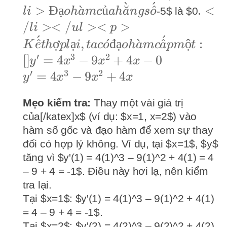
ˋ
ˊ
<li>Đạo
.</l
>
Đ
ạ
ˋ
ủ
˘
^
.
<
-5$ là $0
l
i
o
h
a
m
c
ah
a
n
g
s
o
hàm của
</u
/
><
/
><
>
l
i
u
l
p
hằng số
<p>
ˊ
ˊ
^
ợ
ạ
,
ˊ
đ
ạ
ˋ
^
ộ
:
K
e
t
h
pl
i
t
a
c
o
o
h
a
m
c
a
p
m
t
hợp l
′
3
2
[
]
=
4
−
9
+
4
−
0
y
x
x
x
ta có
′
3
2
y' =
=
4
−
9
+
4
y
x
x
x
đạo 
4x^3
cấpm
Mẹo kiểm tra:
Thay một vài giá trị
-
[]y' 
của[/katex]x$ (ví dụ: $x=1, x=2$) vào
9x^2
4x^3 
hàm số gốc và đạo hàm để xem sự thay
+
đổi có hợp lý không. Ví dụ, tại $x=1$, $y$
9x^2
4x
tăng vì $y'(1) = 4(1)^3 – 9(1)^2 + 4(1) = 4
4x - 
– 9 + 4 = -1$. Điều này hơi lạ, nên kiểm
tra lại.
Tại $x=1$: $y'(1) = 4(1)^3 – 9(1)^2 + 4(1)
= 4 – 9 + 4 = -1$.
Tại $x=2$: $y'(2) = 4(2)^3 – 9(2)^2 + 4(2)