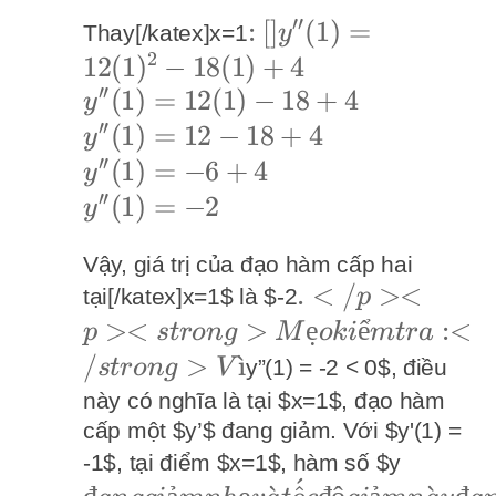
trị
=
trị của
′′
:
:
[
]
(
1
)
=
Thay[/katex]x=1
y
12x^2
2
[]y''(1)
12
(
1
)
−
18
(
1
)
+
4
- 18x
′′
=
y''(1)
(
1
)
=
12
(
1
)
−
18
+
4
+ 4
y
12(1)^2
′′
=
y''(1)
(
1
)
=
12
−
18
+
4
y
- 18(1)
12(1)
′′
= 12
y''(1)
(
1
)
=
−
6
+
4
y
+ 4
- 18
- 18
′′
= -6
y''(1)
(
1
)
=
−
2
y
+ 4
+ 4
+ 4
= -2
Vậy, giá trị của đạo hàm cấp hai
.</p> <p>
.
<
/
><
tại[/katex]x=1$ là $-2
p
<strong>Mẹo
><
>
ẹ
ể
:<
p
s
t
ro
n
g
M
o
ki
m
t
r
a
kiểm tra:
/
>
ˋ
ı
y”(1) = -2 < 0$, điều
s
t
ro
n
g
V
</strong> Vì
này có nghĩa là tại $x=1$, đạo hàm
cấp một $y’$ đang giảm. Với $y'(1) =
đang g
-1$, tại điểm $x=1$, hàm số $y
ˊ
nhẹ và 