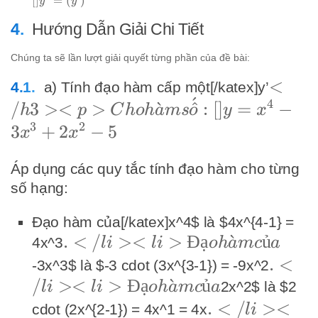
[]y''
[
]
=
(
)
y
y
=
Hướng Dẫn Giải Chi Tiết
(y')'
Chúng ta sẽ lần lượt giải quyết từng phần của đề bài:
</h3
<
a) Tính đạo hàm cấp một[/katex]y’
ˊ
4
<p>C
/
3
><
>
ˋ
^
:
[
]
=
−
h
p
C
h
o
h
a
m
s
o
y
x
hàm s
3
2
3
+
2
−
5
x
x
[]y =
Áp dụng các quy tắc tính đạo hàm cho từng
x^4 -
số hạng:
3x^3 
2x^2 -
Đạo hàm của[/katex]x^4$ là $4x^{4-1} =
.</li>
.
<
/
><
>
Đ
ạ
ˋ
ủ
4x^3
l
i
l
i
o
h
a
m
c
a
<li>Đạo
.</li
.
<
-3x^3$ là $-3 cdot (3x^{3-1}) = -9x^2
hàm của
/
><
>
Đ
ạ
ˋ
ủ
<li>Đ
2x^2$ là $2
l
i
l
i
o
h
a
m
c
a
hàm c
.</li>
.
<
/
><
cdot (2x^{2-1}) = 4x^1 = 4x
l
i