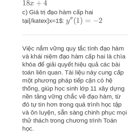
12x^2
18
+
4
<p>Tóm
x
- 18x
tắt kết quả
c) Giá trị đạo hàm cấp hai
′′
+ 4
y''(1)
(
1
)
=
−
2
cho từng
tại[/katex]x=1$:
y
= -2
phần của
đề bài giả
định: a)
Việc nắm vững quy tắc tính đạo hàm
Đạo hàm
và khái niệm đạo hàm cấp hai là chìa
khóa để giải quyết hiệu quả các bài
cấpmột:
toán liên quan. Tài liệu này cung cấp
[]y' = 4x^3
một phương pháp tiếp cận có hệ
- 9x^2 +
thống, giúp học sinh lớp 11 xây dựng
4x
nền tảng vững chắc về đạo hàm, từ
đó tự tin hơn trong quá trình học tập
và ôn luyện, sẵn sàng chinh phục mọi
thử thách trong chương trình Toán
học.