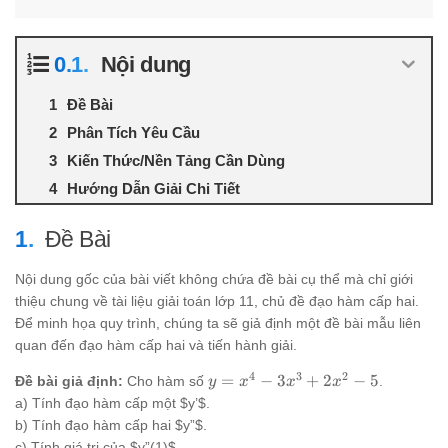
Nội dung
Đề Bài
Phân Tích Yêu Cầu
Kiến Thức/Nền Tảng Cần Dùng
Hướng Dẫn Giải Chi Tiết
Đề Bài
Nội dung gốc của bài viết không chứa đề bài cụ thể mà chỉ giới
thiệu chung về tài liệu giải toán lớp 11, chủ đề đạo hàm cấp hai.
Để minh họa quy trình, chúng ta sẽ giả định một đề bài mẫu liên
quan đến đạo hàm cấp hai và tiến hành giải.
4
3
2
y =
=
−
3
+
2
−
5
Đề bài giả định:
Cho hàm số
.
y
x
x
x
x^4
a) Tính đạo hàm cấp một $y’$.
-
b) Tính đạo hàm cấp hai $y”$.
3x^3
c) Tính giá trị của $y”(1)$.