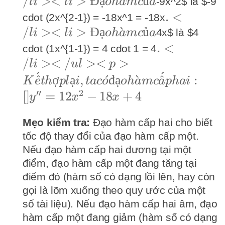
hàm của
/
><
>
Đ
ạ
ˋ
ủ
<li>Đ
9
-9x^2$ là $-9
l
i
l
i
o
h
a
m
c
a
hàm c
.</li>
.
<
+
cdot (2x^{2-1}) = -18x^1 = -18x
/
><
>
Đ
ạ
ˋ
ủ
<li>Đạo
4x$ là $4
l
i
l
i
o
h
a
m
c
a
hàm của
.</li>
.
<
cdot (1x^{1-1}) = 4 cdot 1 = 4
/
><
/
><
>
</ul>
l
i
u
l
p
ˊ
ˊ
<p>Kết
^
ợ
ạ
,
ˊ
đ
ạ
ˋ
^
:
K
e
t
h
pl
i
t
a
c
o
o
h
a
m
c
a
p
hai
hợp lại,
′′
2
[
]
=
12
−
18
+
4
y
x
x
ta có
đạo hàm
Mẹo kiểm tra:
Đạo hàm cấp hai cho biết
tốc độ thay đổi của đạo hàm cấp một.
cấp hai:
Nếu đạo hàm cấp hai dương tại một
[]y'' =
điểm, đạo hàm cấp một đang tăng tại
12x^2 -
điểm đó (hàm số có dạng lồi lên, hay còn
18x + 4
gọi là lõm xuống theo quy ước của một
số tài liệu). Nếu đạo hàm cấp hai âm, đạo
hàm cấp một đang giảm (hàm số có dạng