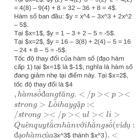
= 4(8) – 9(4) + 8 = 32 – 36 + 8 = 4$.
Hàm số ban đầu: $y = x^4 – 3x^3 + 2x^2
– 5$.
Tại $x=1$, $y = 1 – 3 + 2 – 5 = -5$.
Tại $x=2$, $y = 16 – 3(8) + 2(4) – 5 = 16
– 24 + 8 – 5 = -5$.
Tốc độ thay đổi của hàm số (đạo hàm
cấp 1) tại $x=1$ là $-1$, nghĩa là hàm số
đang giảm nhẹ tại điểm này. Tại $x=2$,
, hàm số
tốc độ thay đổi là $4
ˊ
đang tăng.
,
ˋ
^
đ
˘
.
<
/
><
><
h
a
m
s
o
an
g
t
a
n
g
p
p
~
</p> <p>
>
^
ặ
:<
s
t
ro
n
g
L
o
iha
y
g
p
<strong>Lỗi
/
><
/
><
><
>
s
t
ro
n
g
p
u
l
l
i
hay gặp:
ˊ
ˋ
ˊ
^
˘
^
ớ
˘
^
(
ˊ
ı
ụ
:
Q
u
e
n
q
u
y
t
a
c
nh
a
n
v
ih
a
n
g
s
o
v
d
</strong>
đ
ạ
ˋ
ủ
).</li>
)
.
<
3x^3$ thành $x^3
o
h
a
m
c
a