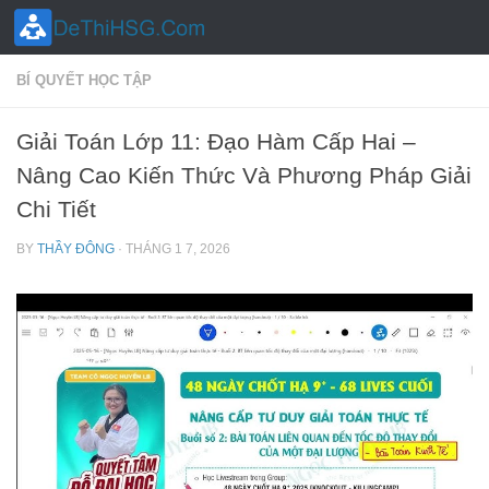
Skip to content
BÍ QUYẾT HỌC TẬP
Giải Toán Lớp 11: Đạo Hàm Cấp Hai –
Nâng Cao Kiến Thức Và Phương Pháp Giải
Chi Tiết
BY
THẦY ĐÔNG
·
THÁNG 1 7, 2026