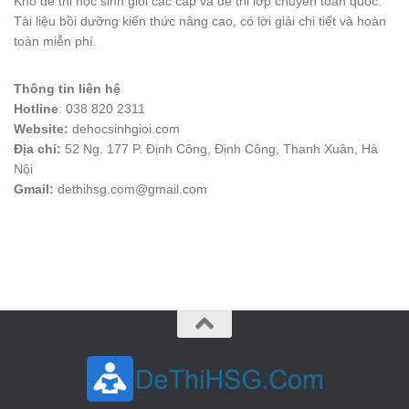
Kho đề thi học sinh giỏi các cấp và đề thi lớp chuyên toàn quốc.
Tài liệu bồi dưỡng kiến thức nâng cao, có lời giải chi tiết và hoàn
toàn miễn phí.
Thông tin liên hệ
Hotline
: 038 820 2311
Website:
dehocsinhgioi.com
Địa chỉ:
52 Ng. 177 P. Định Công, Định Công, Thanh Xuân, Hà
Nội
Gmail:
dethihsg.com@gmail.com
vin88
 , 
game bài đổi thưởng
 , 
iwin68
 , 
Good88