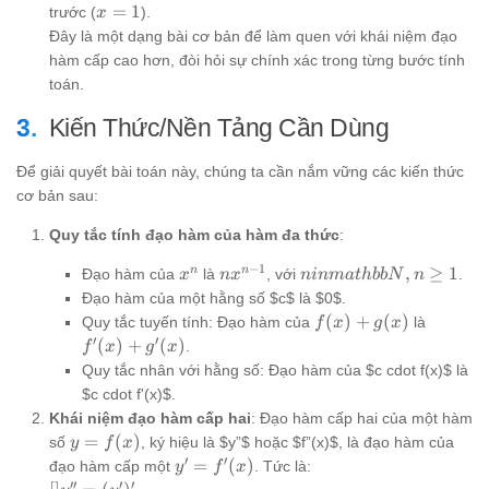
x=1
=
1
trước (
).
x
Đây là một dạng bài cơ bản để làm quen với khái niệm đạo
hàm cấp cao hơn, đòi hỏi sự chính xác trong từng bước tính
toán.
Kiến Thức/Nền Tảng Cần Dùng
Để giải quyết bài toán này, chúng ta cần nắm vững các kiến thức
cơ bản sau:
Quy tắc tính đạo hàm của hàm đa thức
:
−
1
x^n
nx^{n-
n in
n
n
,
≥
1
Đạo hàm của
là
, với
.
x
n
x
ninma
t
hbb
N
n
1}
mathbb{N},
Đạo hàm của một hằng số $c$ là $0$.
n \ge 1
f(x)
f'(x)
(
)
+
(
)
Quy tắc tuyến tính: Đạo hàm của
là
f
x
g
x
+
+
′
′
(
)
+
(
)
.
f
x
g
x
g(x)
g'(x)
Quy tắc nhân với hằng số: Đạo hàm của $c cdot f(x)$ là
$c cdot f'(x)$.
Khái niệm đạo hàm cấp hai
: Đạo hàm cấp hai của một hàm
y =
=
(
)
số
, ký hiệu là $y”$ hoặc $f”(x)$, là đạo hàm của
y
f
x
f(x)
′
′
y' =
=
(
)
đạo hàm cấp một
. Tức là:
y
f
x
f'(x)
′′
′
′