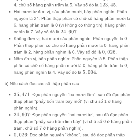
123,45
123
,
45
4, chữ số hàng phần trăm là 5. Vậy số đó là
.
Hai mươi tư đơn vị, sáu phần mười, bảy phần nghìn: Phần
nguyên là 24. Phần thập phân có chữ số hàng phần mười là
6, hàng phần trăm là 0 (vì không có thông tin), hàng phần
24,607
24
,
607
nghìn là 7. Vậy số đó là
.
Không đơn vị, hai mươi sáu phần nghìn: Phần nguyên là 0.
Phần thập phân có chữ số hàng phần mười là 0, hàng phần
0,026
0
,
026
trăm là 2, hàng phần nghìn là 6. Vậy số đó là
.
Năm đơn vị, bốn phần nghìn: Phần nguyên là 5. Phần thập
phân có chữ số hàng phần mười là 0, hàng phần trăm là 0,
5,004
5
,
004
hàng phần nghìn là 4. Vậy số đó là
.
b) Nêu cách đọc các số thập phân sau:
35,471
35
,
471
: Đọc phần nguyên “ba mươi lăm”, sau đó đọc phần
thập phân “phẩy bốn trăm bảy mốt” (vì chữ số 1 ở hàng
phần nghìn).
24,607
24
,
607
: Đọc phần nguyên “hai mươi tư”, sau đó đọc phần
thập phân “phẩy sáu trăm linh bảy” (vì chữ số 0 ở hàng phần
trăm, chữ số 7 ở hàng phần nghìn).
0,026
0
,
026
: Đọc phần nguyên “không”, sau đó đọc phần thập