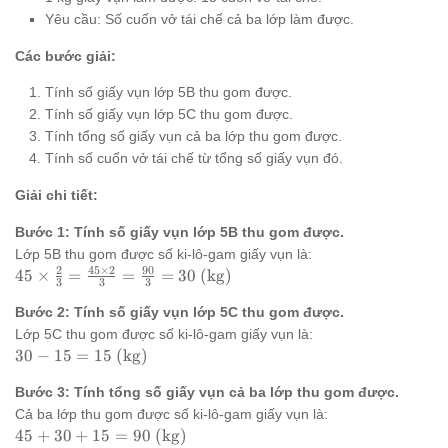
Yêu cầu: Số cuốn vở tái chế cả ba lớp làm được.
Các bước giải:
Tính số giấy vụn lớp 5B thu gom được.
Tính số giấy vụn lớp 5C thu gom được.
Tính tổng số giấy vụn cả ba lớp thu gom được.
Tính số cuốn vở tái chế từ tổng số giấy vụn đó.
Giải chi tiết:
Bước 1: Tính số giấy vụn lớp 5B thu gom được.
Lớp 5B thu gom được số ki-lô-gam giấy vụn là:
2
45
×
2
90
45 \times
45
×
=
=
=
30
(kg)
3
3
3
\frac{2}
Bước 2: Tính số giấy vụn lớp 5C thu gom được.
{3} =
\frac{45
Lớp 5C thu gom được số ki-lô-gam giấy vụn là:
\times 2}
30 -
30
−
15
=
15
(kg)
{3} =
15 =
Bước 3: Tính tổng số giấy vụn cả ba lớp thu gom được.
\frac{90}
15
{3} = 30
\text{
Cả ba lớp thu gom được số ki-lô-gam giấy vụn là:
\text{
(kg)}
45 +
45
+
30
+
15
=
90
(kg)