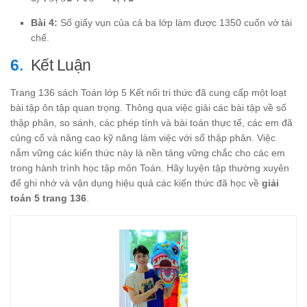
53,73
=
14 =
: 16
29,48
242,48
Bài 4:
Số giấy vụn của cả ba lớp làm được 1350 cuốn vở tái
=
4,72
chế.
Kết Luận
Trang 136 sách Toán lớp 5 Kết nối tri thức đã cung cấp một loạt
bài tập ôn tập quan trọng. Thông qua việc giải các bài tập về số
thập phân, so sánh, các phép tính và bài toán thực tế, các em đã
củng cố và nâng cao kỹ năng làm việc với số thập phân. Việc
nắm vững các kiến thức này là nền tảng vững chắc cho các em
trong hành trình học tập môn Toán. Hãy luyện tập thường xuyên
để ghi nhớ và vận dụng hiệu quả các kiến thức đã học về
giải
toán 5 trang 136
.