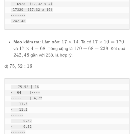
   6928  (17,32 x 4)

 17320  (17,32 x 10)

-------

 242,48
17
17
17
×
14
17
×
10
=
170
Mẹo kiểm tra:
Làm tròn:
. Ta có
\times
\times
17
170
242
17
×
4
=
68
170
+
68
=
238
và
. Tổng cộng là
. Kết quả
14
10 =
\times
+
242
,
48
gần với 238, là hợp lý.
170
4 = 68
68
75,52
75
,
52
:
16
=
d)
: 16
238
   75,52 | 16

-  64    |----

-----    | 4,72

    11,5

-   11,2

------

      0,32

-     0,32

-------
