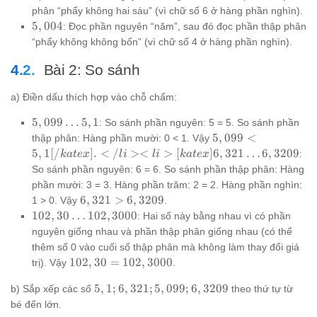
phân “phẩy không hai sáu” (vì chữ số 6 ở hàng phần nghìn).
5,004
5
,
004
: Đọc phần nguyên “năm”, sau đó đọc phần thập phân
“phẩy không không bốn” (vì chữ số 4 ở hàng phần nghìn).
Bài 2: So sánh
a) Điền dấu thích hợp vào chỗ chấm:
5,099
5
,
099
…
5
,
1
: So sánh phần nguyên: 5 = 5. So sánh phần
\ldots
5,099 <
5
,
099
<
thập phân: Hàng phần mười: 0 < 1. Vậy
5,1
5,1[/katex].
5
,
1
[
/
]
.
<
/
><
>
[
]
6
,
321
…
6
,
3209
:
ka
t
e
x
l
i
l
i
ka
t
e
x
</li> <li>
So sánh phần nguyên: 6 = 6. So sánh phần thập phân: Hàng
[katex]6,321
phần mười: 3 = 3. Hàng phần trăm: 2 = 2. Hàng phần nghìn:
\ldots
6,321
6
,
321
>
6
,
3209
1 > 0. Vậy
.
6,3209
>
102,30
102
,
30
…
102
,
3000
: Hai số này bằng nhau vì có phần
6,3209
\ldots
nguyên giống nhau và phần thập phân giống nhau (có thể
102,3000
thêm số 0 vào cuối số thập phân mà không làm thay đổi giá
102,30 =
102
,
30
=
102
,
3000
trị). Vậy
.
102,3000
5,1;
5
,
1
;
6
,
321
;
5
,
099
;
6
,
3209
b) Sắp xếp các số
theo thứ tự từ
6,321;
bé đến lớn.
5,099;