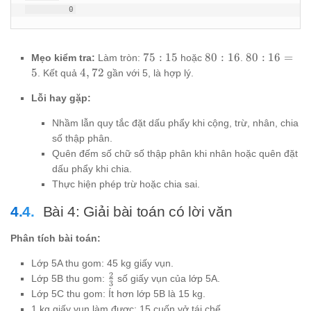
         0
75
80
80
75
:
15
80
:
16
80
:
16
=
Mẹo kiểm tra:
Làm tròn:
hoặc
.
:
:
:
4,72
5
4
,
72
. Kết quả
gần với 5, là hợp lý.
15
16
16
=
Lỗi hay gặp:
5
Nhầm lẫn quy tắc đặt dấu phẩy khi cộng, trừ, nhân, chia
số thập phân.
Quên đếm số chữ số thập phân khi nhân hoặc quên đặt
dấu phẩy khi chia.
Thực hiện phép trừ hoặc chia sai.
Bài 4: Giải bài toán có lời văn
Phân tích bài toán:
Lớp 5A thu gom: 45 kg giấy vụn.
2
\frac{2}
Lớp 5B thu gom:
số giấy vụn của lớp 5A.
3
{3}
Lớp 5C thu gom: Ít hơn lớp 5B là 15 kg.
1 kg giấy vụn làm được: 15 cuốn vở tái chế.