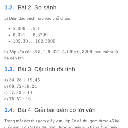
Bài 2: So sánh
a) Điền dấu thích hợp vào chỗ chấm:
5,099
5
,
099
…
5
,
1
\ldots
6,321
6
,
321
…
6
,
3209
5,1
\ldots
102,30
102
,
30
…
102
,
3000
6,3209
\ldots
5,1;
5
,
1
;
6
,
321
;
5
,
099
;
6
,
3209
b) Sắp xếp các số
102,3000
theo thứ tự từ
6,321;
bé đến lớn.
5,099;
6,3209
Bài 3: Đặt tính rồi tính
34,28
34
,
28
+
19
,
45
a)
+
68,72
68
,
72–39
,
24
b)
19,45
–
17,32
17
,
32
×
14
c)
39,24
\times
75,52
75
,
52
:
16
d)
14
: 16
Bài 4: Giải bài toán có lời văn
Trong một đợt thu gom giấy vụn, lớp 5A đã thu gom được 45 kg
2
\frac{2}
giấy vụn. Lớp 5B đã thu gom được số giấy vụn bằng
số giấy