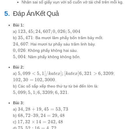
Nhân sai số giấy vụn với số cuốn vở tái chế trên mỗi kg.
Đáp Án/Kết Quả
Bài 1:
123,45;
123
,
45
;
24
,
607
;
0
,
026
;
5
,
004
a)
24,607;
35,471
35
,
471
b)
: Ba mươi lăm phẩy bốn trăm bảy mốt.
0,026;
24,607
24
,
607
: Hai mươi tư phẩy sáu trăm linh bảy.
5,004
0,026
0
,
026
: Không phẩy không hai sáu.
5,004
5
,
004
: Năm phẩy không không bốn.
Bài 2:
5,099 <
102,3
5
,
099
<
5
,
1
[
/
]
;
[
]
6
,
321
>
6
,
3209
a)
;
ka
t
e
x
ka
t
e
x
5,1[/katex];
102,3
102
,
30
=
102
,
3000
.
[katex]6,321
5,099;
b) Các số sắp xếp theo thứ tự từ bé đến lớn là:
> 6,3209
5,1;
5
,
099
;
5
,
1
;
6
,
3209
;
6
,
321
.
6,3209;
6,321
Bài 3:
34,28
34
,
28
+
19
,
45
=
53
,
73
a)
+
68,72
68
,
72–39
,
24
=
29
,
48
b)
19,45
–
17,32
17
,
32
×
14
=
242
,
48
c)
=
39,24
\times
75,52
75
,
52
:
16
=
4
,
72
d)