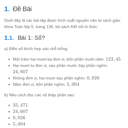
Đề Bài
Dưới đây là các bài tập được trích xuất nguyên văn từ sách giáo
khoa Toán lớp 5, trang 136, bộ sách Kết nối tri thức.
Bài 1: Số?
a) Điền số thích hợp vào chỗ trống:
123,45
123
,
45
Một trăm hai mươi ba đơn vị, bốn phần mười năm:
24,607
Hai mươi tư đơn vị, sáu phần mười, bảy phần nghìn:
24
,
607
0,026
0
,
026
Không đơn vị, hai mươi sáu phần nghìn:
5,004
5
,
004
Năm đơn vị, bốn phần nghìn:
b) Nêu cách đọc các số thập phân sau:
35,471
35
,
471
24,607
24
,
607
0,026
0
,
026
5,004
5
,
004