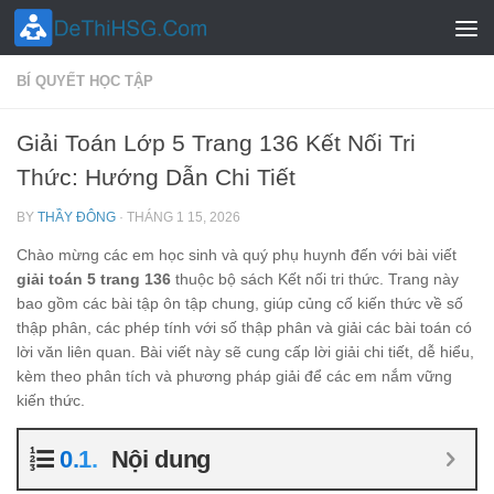
Skip to content
BÍ QUYẾT HỌC TẬP
Giải Toán Lớp 5 Trang 136 Kết Nối Tri
Thức: Hướng Dẫn Chi Tiết
BY
THẦY ĐÔNG
·
THÁNG 1 15, 2026
Chào mừng các em học sinh và quý phụ huynh đến với bài viết
giải toán 5 trang 136
thuộc bộ sách Kết nối tri thức. Trang này
bao gồm các bài tập ôn tập chung, giúp củng cố kiến thức về số
thập phân, các phép tính với số thập phân và giải các bài toán có
lời văn liên quan. Bài viết này sẽ cung cấp lời giải chi tiết, dễ hiểu,
kèm theo phân tích và phương pháp giải để các em nắm vững
kiến thức.
Nội dung