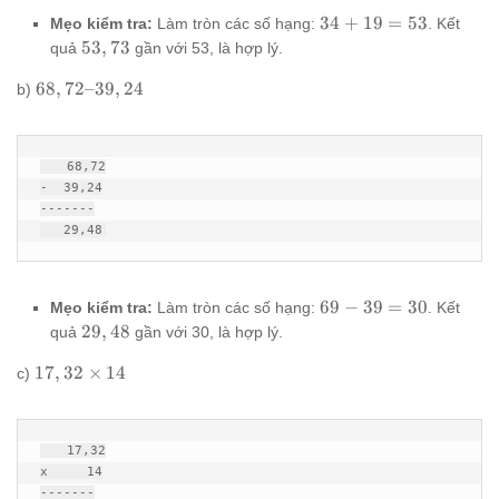
34
34
+
19
=
53
Mẹo kiểm tra:
Làm tròn các số hạng:
. Kết
+
53,73
53
,
73
quả
gần với 53, là hợp lý.
19
68,72
68
,
72–39
,
24
=
b)
–
53
39,24
   68,72

-  39,24

-------

   29,48
69
69
−
39
=
30
Mẹo kiểm tra:
Làm tròn các số hạng:
. Kết
-
29,48
29
,
48
quả
gần với 30, là hợp lý.
39
17,32
17
,
32
×
14
=
c)
\times
30
14
   17,32

x     14

-------
