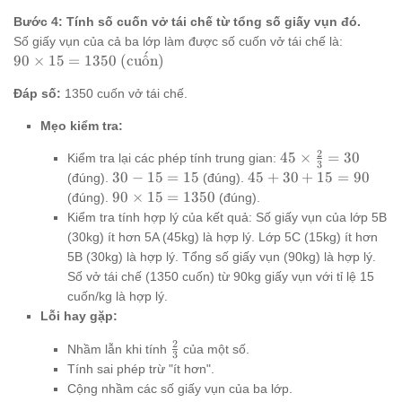
(kg)}
30 +
Bước 4: Tính số cuốn vở tái chế từ tổng số giấy vụn đó.
15 =
90
Số giấy vụn của cả ba lớp làm được số cuốn vở tái chế là:
ˊ
\text{
90
90
×
15
=
1350
(cu
o
ˆ
n)
(kg)}
\times
Đáp số:
1350 cuốn vở tái chế.
15 =
1350
Mẹo kiểm tra:
\text{
(cuốn)}
2
45
45
×
=
30
Kiểm tra lại các phép tính trung gian:
3
\times
30
45
30
−
15
=
15
45
+
30
+
15
=
90
(đúng).
(đúng).
\frac{2}
-
+
90
90
×
15
=
1350
(đúng).
(đúng).
{3} =
15
30
\times
Kiểm tra tính hợp lý của kết quả: Số giấy vụn của lớp 5B
30
=
+
15 =
(30kg) ít hơn 5A (45kg) là hợp lý. Lớp 5C (15kg) ít hơn
15
15
1350
5B (30kg) là hợp lý. Tổng số giấy vụn (90kg) là hợp lý.
=
Số vở tái chế (1350 cuốn) từ 90kg giấy vụn với tỉ lệ 15
90
cuốn/kg là hợp lý.
Lỗi hay gặp:
2
\frac{2}
Nhầm lẫn khi tính
của một số.
3
{3}
Tính sai phép trừ "ít hơn".
Cộng nhầm các số giấy vụn của ba lớp.