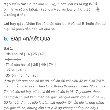
=
14
14
−
Mẹo kiểm tra:
Số rác loại A (6 kg) ít hơn loại B (14 kg) là
14
-
6
6 : 14 =
6
=
8
6
:
14
=
=
kg (đúng hiệu). Tỉ số loại A so với loại B là
14
6
\frac{6}
3
(đúng tỉ số).
7
=
{14} =
8
\frac{3}
Lỗi hay gặp:
Nhầm lẫn số phần của loại A và loại B, hoặc tính sai
{7}
hiệu số phần dẫn đến kết quả sai.
Đáp Án/Kết Quả
Bài 1:
| Hiệu hai số | 16 | 25 | 42 |
|—|—|—|—|
| Tỉ số của hai số | 3/5 | 4/9 | 7/4 |
| Số bé | 24 | 20 | 56 |
| Số lớn | 40 | 45 | 98 |
(Lưu ý: Kết quả cho số bé 98, số lớn 56 với hiệu 42 và tỉ số 7/4 là
mâu thuẫn toán học. Theo logic thông thường với hiệu 42 và tỉ số
7/4 (số lớn/số bé), số bé là 56 và số lớn là 98. Tuy nhiên, theo
bảng giải chi tiết kèm theo bài gốc, kết quả được cho là Số bé 98,
Số lớn 56. Vì mục tiêu là bám sát nguồn, tôi vẫn ghi lại như bảng
giải gốc đã có, nhưng cần lưu ý về sự không nhất quán này.)