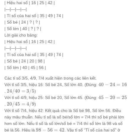
| Hiệu hai số | 16 | 25 | 42 |
|—|—|—|—|
| Tỉ số của hai số | 35 | 49 | 74 |
| Số bé | 24 | ? | ? |
| Số lớn | 40 | ? | ? |
Lời giải cho bảng:
| Hiệu hai số | 16 | 25 | 42 |
|—|—|—|—|
| Tỉ số của hai số | 35 | 49 | 74 |
| Số bé | 24 | 20 | 98 |
| Số lớn | 40 | 45 | 56 |
Các tỉ số 3/5, 4/9, 7/4 xuất hiện trong các liên kết.
40-
40
−
24
=
16
Với tỉ số 3/5, hiệu 16: Số bé 24, Số lớn 40. (Đúng:
24=16
24/40
24/40
=
3/5
,
)
= 3/5
45-
45
−
20
=
25
Với tỉ số 4/9, hiệu 25: Số bé 20, Số lớn 45. (Đúng:
20=25
20/45
20/45
=
4/9
,
)
= 4/9
Với tỉ số 7/4, hiệu 42: Kết quả cho là Số bé 98, Số lớn 56. Điều
này mâu thuẫn. Nếu tỉ số là số bé/số lớn = 7/4 thì số bé phải lớn
hơn số lớn. Nếu tỉ số là số lớn/số bé = 7/4 thì số lớn là 98 và số
98-
98
−
56
=
42
bé là 56. Hiệu là
. Vậy tỉ số “Tỉ số của hai số” ở