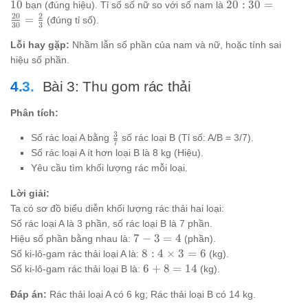
-
20 : 30 =
10
20
:
30
=
bạn (đúng hiệu). Tỉ số số nữ so với số nam là
20
\frac{20}
20
2
=
(đúng tỉ số).
30
3
=
{30} =
10
\frac{2}
Lỗi hay gặp:
Nhầm lẫn số phần của nam và nữ, hoặc tính sai
{3}
hiệu số phần.
Bài 3: Thu gom rác thải
Phân tích:
3
\frac{3}
Số rác loại A bằng
số rác loại B (Tỉ số: A/B = 3/7).
7
{7}
Số rác loại A ít hơn loại B là 8 kg (Hiệu).
Yêu cầu tìm khối lượng rác mỗi loại.
Lời giải:
Ta có sơ đồ biểu diễn khối lượng rác thải hai loại:
Số rác loại A là 3 phần, số rác loại B là 7 phần.
7
7
−
3
=
4
Hiệu số phần bằng nhau là:
(phần).
-
8 : 4
8
:
4
×
3
=
6
Số ki-lô-gam rác thải loại A là:
(kg).
3
\times
6
6
+
8
=
14
Số ki-lô-gam rác thải loại B là:
(kg).
=
3 = 6
+
4
Đáp án:
Rác thải loại A có 6 kg; Rác thải loại B có 14 kg.
8