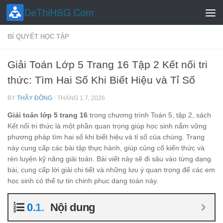
Skip to content
BÍ QUYẾT HỌC TẬP
Giải Toán Lớp 5 Trang 16 Tập 2 Kết nối tri
thức: Tìm Hai Số Khi Biết Hiệu và Tỉ Số
BY
THẦY ĐÔNG
·
THÁNG 1 7, 2026
Giải toán lớp 5 trang 16
trong chương trình Toán 5, tập 2, sách
Kết nối tri thức là một phần quan trọng giúp học sinh nắm vững
phương pháp tìm hai số khi biết hiệu và tỉ số của chúng. Trang
này cung cấp các bài tập thực hành, giúp củng cố kiến thức và
rèn luyện kỹ năng giải toán. Bài viết này sẽ đi sâu vào từng dạng
bài, cung cấp lời giải chi tiết và những lưu ý quan trọng để các em
học sinh có thể tự tin chinh phục dạng toán này.
Nội dung