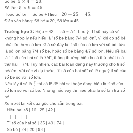
: 5
5
5
×
4
=
20
Số bé:
.
=
=
\times
5
5
×
9
=
45
Số lớn:
.
5
5
4 = 20
\times
20
20
+
25
=
45
Hoặc Số lớn = Số bé + Hiệu =
.
9 = 45
+
Điền vào bảng: Số bé = 20, Số lớn = 45.
25
=
Trường hợp 3:
Hiệu = 42, Tỉ số = 7/4. Lưu ý: Tỉ số này có vẻ
45
không hợp lý nếu hiểu là “số bé bằng 7/4 số lớn”, vì khi đó số bé
phải lớn hơn số lớn. Giả sử đây là tỉ số của số lớn với số bé, tức
là số lớn bằng 7/4 số bé, hoặc số bé bằng 4/7 số lớn. Nếu đề bài
là “tỉ số của hai số là 7/4”, thông thường hiểu là số thứ nhất / số
thứ hai = 7/4. Tuy nhiên, các bài toán dạng này thường cho tỉ số
bé/lớn. Với các ví dụ trước, “tỉ số của hai số” có lẽ ngụ ý tỉ số của
số bé so với số lớn.
7
\frac{7}
Nếu lấy tỉ số là
thì có lẽ đề bài sai hoặc đang hiểu là tỉ số của
4
{4}
số lớn so với số bé. Nhưng nếu vậy thì hiệu phải là số lớn trừ số
bé.
Xem xét lại kết quả gốc cho sẵn trong bài:
| Hiệu hai số | 16 | 25 | 42 |
|—|—|—|—|
| Tỉ số của hai số | 35 | 49 | 74 |
| Số bé | 24 | 20 | 98 |