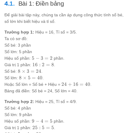
Bài 1: Điền bảng
Để giải bài tập này, chúng ta cần áp dụng công thức tính số bé,
số lớn khi biết hiệu và tỉ số.
Trường hợp 1:
Hiệu = 16, Tỉ số = 3/5.
Ta có sơ đồ:
Số bé: 3 phần
Số lớn: 5 phần
5
5
−
3
=
2
Hiệu số phần:
phần.
-
16
16
:
2
=
8
Giá trị 1 phần:
.
3
: 2
8
8
×
3
=
24
Số bé:
.
=
=
\times
8
8
×
5
=
40
Số lớn:
.
2
8
3 = 24
\times
24
24
+
16
=
40
Hoặc Số lớn = Số bé + Hiệu =
.
5 = 40
+
Bảng đã điền: Số bé = 24, Số lớn = 40.
16
=
Trường hợp 2:
Hiệu = 25, Tỉ số = 4/9.
40
Số bé: 4 phần
Số lớn: 9 phần
9
9
−
4
=
5
Hiệu số phần:
phần.
-
25
25
:
5
=
5
Giá trị 1 phần:
.
4