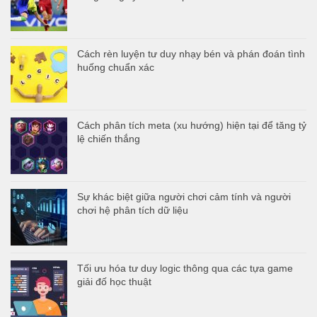
Cách rèn luyện tư duy nhạy bén và phán đoán tình
huống chuẩn xác
Cách phân tích meta (xu hướng) hiện tại để tăng tỷ
lệ chiến thắng
Sự khác biệt giữa người chơi cảm tính và người
chơi hệ phân tích dữ liệu
Tối ưu hóa tư duy logic thông qua các tựa game
giải đố học thuật