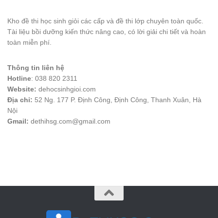
Kho đề thi học sinh giỏi các cấp và đề thi lớp chuyên toàn quốc.
Tài liệu bồi dưỡng kiến thức nâng cao, có lời giải chi tiết và hoàn
toàn miễn phí.
Thông tin liên hệ
Hotline
: 038 820 2311
Website:
dehocsinhgioi.com
Địa chỉ:
52 Ng. 177 P. Định Công, Định Công, Thanh Xuân, Hà
Nội
Gmail:
dethihsg.com@gmail.com
vin88
 , 
game bài đổi thưởng
 , 
iwin68
 , 
Good88