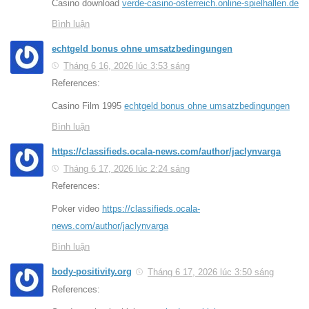
Casino download
verde-casino-osterreich.online-spielhallen.de
Bình luận
echtgeld bonus ohne umsatzbedingungen
Tháng 6 16, 2026 lúc 3:53 sáng
References:
Casino Film 1995
echtgeld bonus ohne umsatzbedingungen
Bình luận
https://classifieds.ocala-news.com/author/jaclynvarga
Tháng 6 17, 2026 lúc 2:24 sáng
References:
Poker video
https://classifieds.ocala-
news.com/author/jaclynvarga
Bình luận
body-positivity.org
Tháng 6 17, 2026 lúc 3:50 sáng
References: