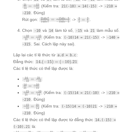
2} =
{-5}
\frac{21}
21
−
15
=
(Kiểm tra:
->
21(-10) = 14(-15)
-210 =
\frac{21
14
−
10
{14} =
div 3}
. Đúng)
-210
\frac{-15}
{-15 div
\frac{21
\frac{3}
21
7
−
15
−
5
3
3
Rút gọn:
=
->
=
.
d
i
v
d
i
v
{-10}
14
7
−
10
−
5
2
2
3}
d
i
v
d
i
v
div 7}
{2} =
{14 div
\frac{3}
Chọn
và
làm tử số,
và
làm mẫu số.
-10
14
-15
21
7} =
{2}
\frac{-10}
−
10
−
15
=
(Kiểm tra:
->
(-10)14 = 21(-15)
-140 =
\frac{-15
21
14
{21} =
div -5}
. Sai. Cách lập này sai).
-315
\frac{-15}
{-10 div
{14}
-5}
Lập lại các tỉ lệ thức từ
:
a.d = b.c
14.(-15)
Đẳng thức:
14.
(
−
15
)
=
(
−
10
)
.21
=
Các tỉ lệ thức có thể lập được là:
(-10).21
\frac{14}
14
21
=
−
10
−
15
{-10} =
\frac{14}
14
−
10
=
\frac{21}
21
−
15
{21} =
\frac{-15}
−
15
−
10
=
(Kiểm tra:
->
{-15}
(-15)14 = 21(-10)
-210 =
\frac{-10}
21
14
{21} =
. Đúng)
-210
{-15}
\frac{-10}
\frac{-15}
−
15
21
=
(Kiểm tra:
->
{14}
(-15)14 = (-10)21
-210 =
−
10
14
{-10} =
. Đúng)
-210
\frac{21}
Các tỉ lệ thức có thể lập được từ đẳng thức
{14}
14.(-15) =
là:
(-10).21
14
21
14
−
10
−
15
−
10
−
15
21