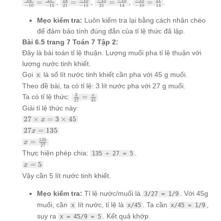
\frac{14}
\frac{14}
\frac{-15}
\frac{-15}
=
,
=
,
=
,
=
.
−
10
−
15
21
−
15
21
14
−
10
14
{-10} =
{21} =
{21} =
{-10} =
\frac{21}
\frac{-10}
\frac{-10}
\frac{21}
Mẹo kiểm tra:
Luôn kiểm tra lại bằng cách nhân chéo
{-15}
{-15}
{14}
{14}
để đảm bảo tính đúng đắn của tỉ lệ thức đã lập.
Bài 6.5 trang 7 Toán 7 Tập 2:
Đây là bài toán tỉ lệ thuận. Lượng muối pha tỉ lệ thuận với
lượng nước tinh khiết.
Gọi
là số lít nước tinh khiết cần pha với 45 g muối.
x
Theo đề bài, ta có tỉ lệ: 3 lít nước pha với 27 g muối.
\frac{3}
3
Ta có tỉ lệ thức:
=
x
27
45
{27} =
Giải tỉ lệ thức này:
\frac{x}
27
27
×
=
3
×
45
x
{45}
\times
27x
27
=
135
x
x = 3
=
x =
135
=
\times
x
135
27
\frac{135}
45
Thực hiện phép chia:
.
135 ÷ 27 = 5
{27}
x
=
5
x
=
Vậy cần 5 lít nước tinh khiết.
5
Mẹo kiểm tra:
Tỉ lệ nước/muối là
. Với 45g
3/27 = 1/9
muối, cần
lít nước, tỉ lệ là
. Ta cần
,
x
x/45
x/45 = 1/9
suy ra
. Kết quả khớp.
x = 45/9 = 5