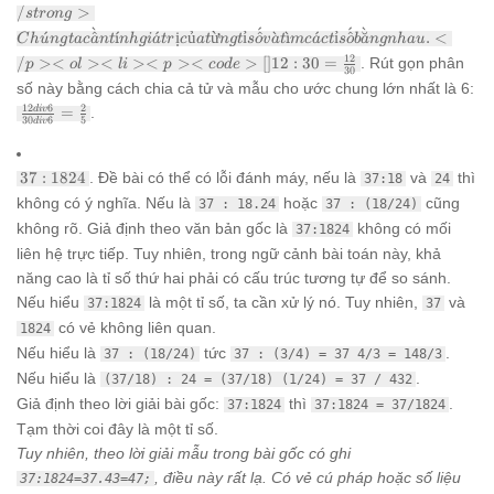
[]\frac{-25
kiểm tra:
/
>
s
t
ro
n
g
\times 100}
</strong> Sử
ˋ
ˊ
ˊ
ˋ
{0,25 \times
ˊ
^
ˊ
ı
ˊ
ị
ủ
ừ
ỉ
^
ˋ
ˋ
ı
ˊ
ỉ
^
˘
.
<
dụng máy tính
C
h
u
n
g
t
a
c
a
n
t
nh
g
i
a
t
r
c
a
t
n
g
t
s
o
v
a
t
m
c
a
c
t
s
o
b
a
n
g
nha
u
100} =
bỏ túi để kiểm
12
/
><
><
><
><
>
[
]
12
:
30
=
. Rút gọn phân
p
o
l
l
i
p
co
d
e
30
\frac{-2500}
tra kết quả
số này bằng cách chia cả tử và mẫu cho ước chung lớn nhất là 6:
{25} = -100
sau khi đổi về
\frac{12
12
6
2
=
.
d
i
v
số nguyên.
30
6
5
d
i
v
div 6}
</li> </ul>
{30 div
<p>
6} =
<strong>Bài
37:1824
37
:
1824
. Đề bài có thể có lỗi đánh máy, nếu là
và
thì
37:18
24
\frac{2}
6.2 trang 7
{5}
không có ý nghĩa. Nếu là
hoặc
cũng
37 : 18.24
37 : (18/24)
Toán 7 Tập 2:
</strong>
không rõ. Giả định theo văn bản gốc là
không có mối
37:1824
Chúng ta cần
liên hệ trực tiếp. Tuy nhiên, trong ngữ cảnh bài toán này, khả
tính giá trị
năng cao là tỉ số thứ hai phải có cấu trúc tương tự để so sánh.
của từng tỉ số
và tìm các tỉ
Nếu hiểu
là một tỉ số, ta cần xử lý nó. Tuy nhiên,
và
37:1824
37
số bằng nhau.
có vẻ không liên quan.
1824
</p> <ol>
Nếu hiểu là
tức
.
37 : (18/24)
37 : (3/4) = 37 4/3 = 148/3
<li> <p>
<code>[]12 :
Nếu hiểu là
.
(37/18) : 24 = (37/18) (1/24) = 37 / 432
30 =
Giả định theo lời giải bài gốc:
thì
.
37:1824
37:1824 = 37/1824
\frac{12}
Tạm thời coi đây là một tỉ số.
{30}
Tuy nhiên, theo lời giải mẫu trong bài gốc có ghi
, điều này rất lạ. Có vẻ cú pháp hoặc số liệu
37:1824=37.43=47;