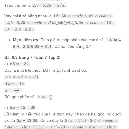
\frac{2}
Vậy,
30
2,5 :
{5}
Tỉ số thứ ba là
2
,
5
:
6
,
25
=
2/5
.
<code>
=
6,25
[]\frac{250}
2/5
=
12 :
Vậy hai tỉ số bằng nhau là
12
:
30
<
/
>
ˋ
<
>
{625} =
co
d
e
v
a
co
d
e
2/5
30</code>
\frac{10}
[
]
2
,
5
:
6
,
25
<
/
>
.
ậ
đư
ợ
ỉ
ệ
ứ
:<
>
[
]
12
:
co
d
e
T
a
l
p
c
t
l
t
h
c
co
d
e
và <code>
{25}
30
=
2
,
5
:
6
,
25
.
[]2,5 :
6,25</code>.
Ta lập được tỉ
Mẹo kiểm tra:
Tính giá trị thập phân của các tỉ số.
12/30 =
lệ thức:
,
. Cả hai đều bằng 0.4.
0.4
2.5/6.25 = 0.4
<code>[]12 :
30 = 2,5 :
Bài 6.3 trang 7 Toán 7 Tập 2:
6,25
x6
a)
6
=
−
34
x
=
Đây là một tỉ lệ thức. Để tìm
, ta nhân chéo:
x
-34
x
×
4
=
6
×
(
−
3
)
x
\times
4x
4
=
−
18
x
4 = 6
=
x =
−
18
=
\times
x
-18
4
\frac{-18}
(-3)
x = -
9
Rút gọn phân số:
=
−
x
{4}
2
\frac{9}
{2}
5x
b)
5
=
15
−
20
x
=
Cần làm rõ cấu trúc của tỉ lệ thức này. Theo đề bài gốc, nó được
15-
5/x =
viết là
. Có vẻ đây là
5/
=
15/
(
−
20
)
<
/
>
5x = 15-20
x
co
d
e
20
15/(-20)
ặ
<
>
[
]
5/15
=
/
(
−
20
)
<
/
>
ặ
<
>
h
o
c
co
d
e
x
co
d
e
h
o
c
co
d
e