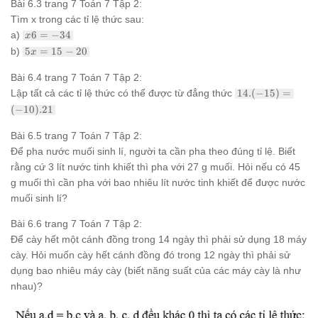
Bài 6.3 trang 7 Toán 7 Tập 2:
6,25
Tìm x trong các tỉ lệ thức sau:
x6
a)
6
=
−
34
x
=
5x
b)
5
=
15
−
20
x
-34
=
15-
Bài 6.4 trang 7 Toán 7 Tập 2:
20
14.(-15)
Lập tất cả các tỉ lệ thức có thể được từ đẳng thức
14.
(
−
15
)
=
=
(
−
10
)
.21
(-10).21
Bài 6.5 trang 7 Toán 7 Tập 2:
Để pha nước muối sinh lí, người ta cần pha theo đúng tỉ lệ. Biết
rằng cứ 3 lít nước tinh khiết thì pha với 27 g muối. Hỏi nếu có 45
g muối thì cần pha với bao nhiêu lít nước tinh khiết để được nước
muối sinh lí?
Bài 6.6 trang 7 Toán 7 Tập 2:
Để cày hết một cánh đồng trong 14 ngày thì phải sử dụng 18 máy
cày. Hỏi muốn cày hết cánh đồng đó trong 12 ngày thì phải sử
dụng bao nhiêu máy cày (biết năng suất của các máy cày là như
nhau)?