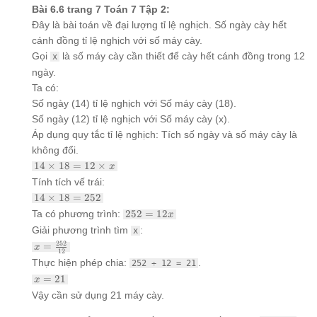
Bài 6.6 trang 7 Toán 7 Tập 2:
Đây là bài toán về đại lượng tỉ lệ nghịch. Số ngày cày hết
cánh đồng tỉ lệ nghịch với số máy cày.
Gọi
là số máy cày cần thiết để cày hết cánh đồng trong 12
x
ngày.
Ta có:
Số ngày (14) tỉ lệ nghịch với Số máy cày (18).
Số ngày (12) tỉ lệ nghịch với Số máy cày (x).
Áp dụng quy tắc tỉ lệ nghịch: Tích số ngày và số máy cày là
không đổi.
14
14
×
18
=
12
×
x
\times
Tính tích vế trái:
18 =
14
14
×
18
=
252
12
\times
\times
252
Ta có phương trình:
252
=
12
x
18 =
x
=
Giải phương trình tìm
:
252
x
12x
x =
252
=
x
12
\frac{252}
Thực hiện phép chia:
.
252 ÷ 12 = 21
{12}
x
=
21
x
=
Vậy cần sử dụng 21 máy cày.
21