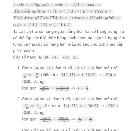
-9/12 =
ˊ
/
>
.
^
ả
ˋ
<
>
−
3/4
<
/
>
co
d
e
V
e
p
h
i
l
a
co
d
e
co
d
e
-3/4</code>. Vế phải
ˊ
ˋ
.
^
˘
.
<
/
><
/
><
><
>
H
ai
v
e
b
a
n
g
nha
u
là
l
i
u
l
p
s
t
ro
n
g
<code>-3/4</code>.
ˋ
6.4
7
ˊ
7
ậ
2
:<
/
>
đ
ẳ
ứ
<
B
a
i
t
r
an
g
T
o
a
n
T
p
s
t
ro
n
g
C
h
o
n
g
t
h
c
Hai vế bằng nhau.
>
[
]
14.
(
−
15
)
=
(
−
10
)
.21
.
co
d
e
</li> </ul> <p>
Ta có tích hai số hạng ngoài bằng tích hai số hạng trong. Ta
<strong>Bài 6.4
trang 7 Toán 7 Tập 2:
có thể lập các tỉ lệ thức bằng cách chọn hai cặp số hạng làm
</strong> Cho đẳng
tử số và hai cặp số hạng làm mẫu số sao cho tích chéo vẫn
thức <code>[]14.(-15)
giữ nguyên.
= (-10).21
Các số hạng là:
,
,
,
.
14
-15
-10
21
Chọn
và
làm tử số,
và
làm mẫu số.
14
-10
21
-15
\frac{14}
14
−
10
=
(Kiểm tra:
->
14(-15) = (-10)21
-210 =
21
−
15
{21} =
. Đúng)
-210
\frac{-10}
\frac{14
\frac{2}
14
7
−
10
−
5
2
2
Rút gọn:
=
->
=
.
d
i
v
d
i
v
{-15}
21
7
−
15
−
5
3
3
d
i
v
d
i
v
div 7}
{3} =
{21 div
\frac{2}
Chọn
và
làm tử số,
và
làm mẫu số.
14
21
-10
-15
7} =
{3}
\frac{14}
14
21
=
(Kiểm tra:
->
14(-15) = (-10)21
-210 =
\frac{-10
−
10
−
15
{-10} =
div -5}
. Đúng)
-210
\frac{21}
{-15 div
\frac{14
\frac{7}
14
2
21
3
7
7
Rút gọn:
=
->
=
.
d
i
v
d
i
v
{-15}
−
10
2
−
15
3
−
5
−
5
-5}
d
i
v
d
i
v
div 2}
{-5} =
{-10 div
\frac{7}
Chọn
và
làm tử số,
và
làm mẫu số.
21
14
-15
-10