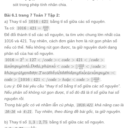
sót trong phép tính nhân chia.
Bài 6.1 trang 7 Toán 7 Tập 2:
1016:421
a) Thay tỉ số
1016
:
421
bằng tỉ số giữa các số nguyên.
1016:421 =
1016
Ta có:
1016
:
421
=
421
\frac{1016}
Để đổi thành tỉ số các số nguyên, ta tìm ước chung lớn nhất của
{421}
1016 và 421. Tuy nhiên, cách đơn giản hơn là rút gọn phân số
nếu có thể. Nếu không rút gọn được, ta giữ nguyên dưới dạng
phân số của hai số nguyên.
1016 = 2^3 \times
3
1016
=
2
×
127
<
/
><
>
421
<
/
>
co
d
e
co
d
e
co
d
e
127</code>
ˊ
ˊ
ˊ
1016
ˋ
^
^
^
.
đ
ˊ
,
^
^
<
>
[
]
<
/
>
l
a
s
o
n
gu
y
e
n
t
o
Do
o
p
h
a
n
s
o
co
d
e
co
d
e
<code>421</code>
421
ˊ
ˊ
ˊ
^
ˊ
ọ
đư
ợ
.
ˊ
ể
^
ư
ớ
ạ
ỉ
^
ˊ
^
^
:<
kh
là số nguyên tố. Do
o
n
g
r
u
t
g
n
c
T
a
c
o
t
h
v
i
e
t
d
i
d
n
g
t
s
o
c
a
cs
o
n
gu
y
e
n
đó, phân số <code>
1016
>
[
]
1016
:
421
<
/
>
ặ
<
>
[
]
.
co
d
e
co
d
e
h
o
c
co
d
e
421
[]\frac{1016}{421}
Lưu ý: Đề bài yêu cầu “thay tỉ số bằng tỉ số giữa các số nguyên”.
</code> không rút
Nếu phân số không rút gọn được, tỉ số đó đã là tỉ số giữa hai số
gọn được. Ta có thể
viết dưới dạng tỉ số
nguyên rồi.
các số nguyên:
Trong bài gốc có vẻ nhầm lẫn cú pháp,
khả năng cao là
1016:421
<code>
và
. Tuy nhiên, theo đúng đề bài gốc, ta giữ nguyên.
10:16
4:21
[]1016:421</code>
hoặc <code>
1,3 :
[]\frac{1016}{421}
b) Thay tỉ số
1
,
3
:
2
,
75
bằng tỉ số giữa các số nguyên.
2,75
1,3 : 2,75
1
,
3