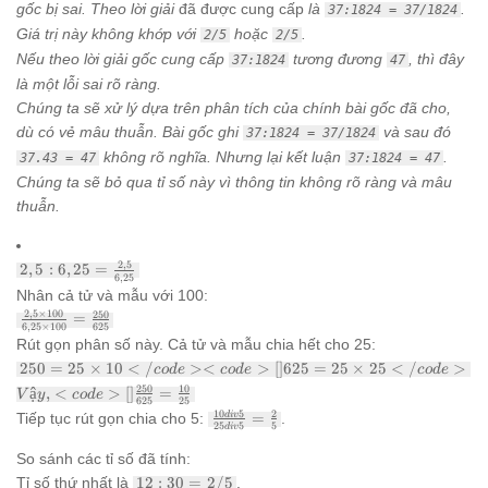
gốc bị sai. Theo lời giải
đã được cung cấp
là
.
37:1824 = 37/1824
Giá trị này không khớp với
hoặc
.
2/5
2/5
Nếu theo lời giải gốc cung cấp
tương đương
, thì đây
37:1824
47
là một lỗi sai rõ ràng.
Chúng ta sẽ xử lý dựa trên phân tích của chính bài gốc đã cho,
dù có vẻ mâu thuẫn. Bài gốc ghi
và sau đó
37:1824 = 37/1824
không rõ nghĩa. Nhưng lại kết luận
.
37.43 = 47
37:1824 = 47
Chúng ta sẽ bỏ qua tỉ số này vì thông tin không rõ ràng và mâu
thuẫn.
2,5 : 6,25
2
,
5
2
,
5
:
6
,
25
=
6
,
25
=
Nhân cả tử và mẫu với 100:
\frac{2,5}
\frac{2,5
2
,
5
×
100
250
=
{6,25}
6
,
25
×
100
625
\times
Rút gọn phân số này. Cả tử và mẫu chia hết cho 25:
100}{6,25
250 = 25
250
=
25
×
10
<
/
><
>
[
]
625
=
25
×
25
<
/
>
co
d
e
co
d
e
co
d
e
\times
\times
100} =
250
10
ậ
,
<
>
[
]
=
V
y
co
d
e
10</code>
625
25
\frac{250}
\frac{10
10
5
2
Tiếp tục rút gọn chia cho 5:
=
.
d
i
v
<code>
{625}
25
5
5
d
i
v
div 5}
[]625 = 25
{25 div
\times
So sánh các tỉ số đã tính:
5} =
25</code>
12 :
Tỉ số thứ nhất là
12
:
30
=
2/5
.