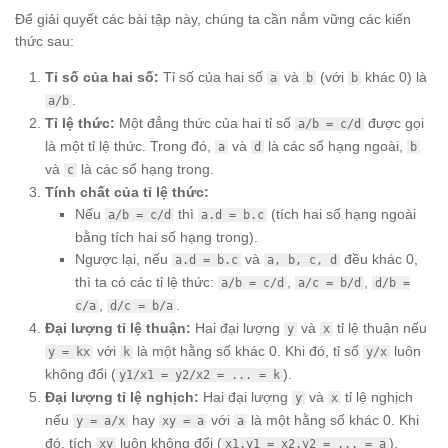
Để giải quyết các bài tập này, chúng ta cần nắm vững các kiến
thức sau:
Tỉ số của hai số:
Tỉ số của hai số
và
(với
khác 0) là
a
b
b
.
a/b
Tỉ lệ thức:
Một đẳng thức của hai tỉ số
được gọi
a/b = c/d
là một tỉ lệ thức. Trong đó,
và
là các số hạng ngoài,
a
d
b
và
là các số hạng trong.
c
Tính chất của tỉ lệ thức:
Nếu
thì
(tích hai số hạng ngoài
a/b = c/d
a.d = b.c
bằng tích hai số hạng trong).
Ngược lại, nếu
và
đều khác 0,
a.d = b.c
a, b, c, d
thì ta có các tỉ lệ thức:
,
,
a/b = c/d
a/c = b/d
d/b =
,
.
c/a
d/c = b/a
Đại lượng tỉ lệ thuận:
Hai đại lượng
và
tỉ lệ thuận nếu
y
x
với
là một hằng số khác 0. Khi đó, tỉ số
luôn
y = kx
k
y/x
không đổi (
).
y1/x1 = y2/x2 = ... = k
Đại lượng tỉ lệ nghịch:
Hai đại lượng
và
tỉ lệ nghịch
y
x
nếu
hay
với
là một hằng số khác 0. Khi
y = a/x
xy = a
a
đó, tích
luôn không đổi (
).
xy
x1.y1 = x2.y2 = ... = a