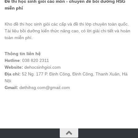
Đề thi học sinh giỏi các môn - chuyên đề bồi dưỡng HSG
miễn phí
Kho đề thi học sinh giỏi các cấp và đề thi lớp chuyên toàn quốc.
Tài liệu bồi dưỡng kiến thức nâng cao, có lời giải chi tiết và hoàn
toàn miễn phí.
Thông tin liên hệ
Hotline
: 038 820 2311
Website:
dehocsinhgioi.com
Địa chỉ:
52 Ng. 177 P. Định Công, Định Công, Thanh Xuân, Hà
Nội
Gmail:
dethihsg.com@gmail.com
vin88
 , 
game bài đổi thưởng
 , 
iwin68
 , 
Good88