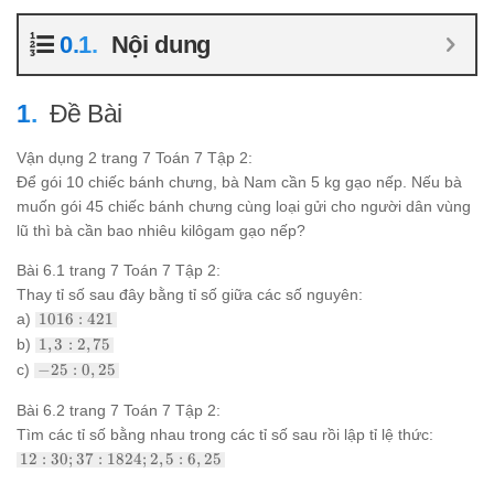
Nội dung
Đề Bài
Vận dụng 2 trang 7 Toán 7 Tập 2:
Để gói 10 chiếc bánh chưng, bà Nam cần 5 kg gạo nếp. Nếu bà
muốn gói 45 chiếc bánh chưng cùng loại gửi cho người dân vùng
lũ thì bà cần bao nhiêu kilôgam gạo nếp?
Bài 6.1 trang 7 Toán 7 Tập 2:
Thay tỉ số sau đây bằng tỉ số giữa các số nguyên:
1016:421
a)
1016
:
421
1,3 :
b)
1
,
3
:
2
,
75
2,75
-25
c)
−
25
:
0
,
25
:
0,25
Bài 6.2 trang 7 Toán 7 Tập 2:
Tìm các tỉ số bằng nhau trong các tỉ số sau rồi lập tỉ lệ thức:
12 : 30;
12
:
30
;
37
:
1824
;
2
,
5
:
6
,
25
37:1824;
2,5 :