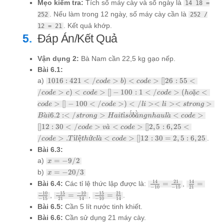
Mẹo kiểm tra:
Tích số máy cày và số ngày là
14 18 =
. Nếu làm trong 12 ngày, số máy cày cần là
252
252 /
. Kết quả khớp.
12 = 21
Đáp Án/Kết Quả
Vận dụng 2:
Bà Nam cần 22,5 kg gạo nếp.
Bài 6.1:
1016:421</code>
a)
1016
:
421
<
/
>
)
<
>
[
]
26
:
55
<
co
d
e
b
co
d
e
b) <code>[]26 :
/
>
)
<
>
[
]
−
100
:
1
<
/
>
(
ặ
<
co
d
e
c
co
d
e
co
d
e
h
o
c
55</code> c)
>
[
]
−
100
<
/
>
)
<
/
><
><
>
co
d
<code>[]-100 :
e
co
d
e
l
i
l
i
s
t
ro
n
g
1</code> (hoặc
ˊ
ˋ
ˋ
6.2
:<
/
>
ỉ
^
˘
ˋ
<
>
B
a
i
s
t
ro
n
g
H
ai
t
s
o
b
a
n
g
nha
u
l
a
co
d
e
<code>
[
]
12
:
30
<
/
>
ˋ
<
>
[
]
2
,
5
:
6
,
25
<
co
d
e
v
a
co
d
e
[]-100</code>)
/
>
.
ỉ
ệ
ứ
ˋ
<
>
[
]
12
:
30
=
2
,
5
:
6
,
25
.
</li> <li>
co
d
e
T
l
t
h
c
l
a
co
d
e
<strong>Bài 6.2:
Bài 6.3:
</strong> Hai tỉ
x =
a)
=
−
9/2
x
số bằng nhau là
-9/2
x =
b)
=
−
20/3
<code>[]12 :
x
-20/3
30</code> và
\frac{14}
\frac{14}
14
21
14
Bài 6.4:
Các tỉ lệ thức lập được là:
=
,
=
−
10
−
15
21
<code>[]2,5 :
{-10} =
{21} =
\frac{-15}
\frac{-15}
−
10
−
15
−
10
−
15
21
,
=
,
=
.
6,25</code>. Tỉ
\frac{21}
\frac{-10}
−
15
21
14
−
10
14
{21} =
{-10} =
Bài 6.5:
lệ thức là <code>
Cần 5 lít nước tinh khiết.
{-15}
{-15}
\frac{-10}
\frac{21}
[]12 : 30 = 2,5 :
Bài 6.6:
Cần sử dụng 21 máy cày.
{14}
{14}
6,25