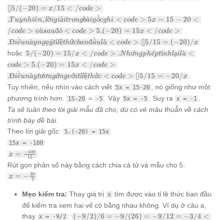
</code> hoặc
[
]
5/
(
−
20
)
=
/15
<
/
>
x
co
d
e
<code>[]5/15
= x/(-20)
ˊ
.
^
,
ờ
ả
ˋ
^
<
>
5
=
15
−
20
<
T
u
y
nhi
e
n
l
i
g
i
i
t
ro
n
g
b
a
i
g
o
c
g
hi
co
d
e
x
</code> hoặc
/
>
ˋ
đ
ˊ
<
>
5.
(
−
20
)
=
15
<
/
>
co
d
e
v
a
s
a
u
o
co
d
e
x
co
d
e
<code>
ˋ
ˋ
.
Đ
^
ˋ
ụ
ˊ
ỉ
ệ
ứ
đ
^
ˋ
<
>
[
]
5/15
=
(
−
20
)
/
[]5/(-20) =
i
e
u
n
a
y
n
g
y
t
l
t
h
c
ban
a
u
l
a
co
d
e
x
x/15</code>.
5 / (-20) =
hoặc
5/
(
−
20
)
=
15/
<
/
>
.
ư
ˊ
ˊ
ı
ạ
ˋ
<
x
co
d
e
N
h
n
g
p
h
e
pt
nh
l
i
l
a
Tuy nhiên, lời
15 /
>
5.
(
−
20
)
=
15
<
/
>
co
d
e
x
co
d
e
giải trong bài
x</code>.
ˋ
.
Đ
^
ˋ
ươ
ứ
ớ
ỉ
ệ
ứ
<
gốc ghi
>
[
]
5/15
=
−
20/
.
i
e
u
n
Nhưng phép
a
y
t
n
g
n
gv
i
t
l
t
h
c
co
d
e
x
<code>5x =
tính lại là
Tuy nhiên, nếu nhìn vào cách viết
, nó giống như một
5x = 15-20
15-
<code>5.
phương trình hơn.
=
. Vậy
. Suy ra
.
15-20
-5
5x = -5
x = -1
20</code> và
(-20) =
sau đó
Ta sẽ tuân theo lời giải mẫu đã cho, dù có vẻ mâu thuẫn về cách
15x</code>.
<code>5.
Điều này
trình bày đề bài.
(-20) =
tương ứng với
Theo lời giải gốc:
5.(-20) = 15x
15x</code>.
tỉ lệ thức
Điều này ngụ ý
15x = -100
<code>
tỉ lệ thức ban
[]5/15 =
x =
−
100
=
x
15
đầu là <code>
-20/x
\frac{-100}
Rút gọn phân số này bằng cách chia cả tử và mẫu cho 5:
[]5 / 15 =
{15}
x = -
20
=
−
(-20) / x
x
3
\frac{20}
{3}
Mẹo kiểm tra:
Thay giá trị
tìm được vào tỉ lệ thức ban đầu
x
để kiểm tra xem hai vế có bằng nhau không. Ví dụ ở câu a,
(-9/2)/6 = -9/(26) =
thay
:
(
−
9/2
)
/6
=
−
9/
(
26
)
=
−
9/12
=
−
3/4
<
x = -9/2