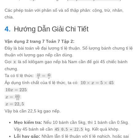
Các phép toán với phân số và số thập phân: cộng, trừ, nhân,
chia.
Hướng Dẫn Giải Chi Tiết
Vận dụng 2 trang 7 Toán 7 Tập 2:
Đây là bài toán về đại lượng tỉ lệ thuận. Số lượng bánh chưng tỉ lệ
thuận với lượng gạo nếp cần dùng.
Gọi
là số kilôgam gạo nếp bà Nam cần để gói 45 chiếc bánh
x
chưng.
\frac{10}
10
45
Ta có tỉ lệ thức:
=
5
x
{5} =
10
Áp dụng tính chất của tỉ lệ thức, ta có:
10
×
=
5
×
45
x
\frac{45}
\times
10x
10
=
225
x
{x}
x = 5
=
x =
225
=
x
\times
225
10
\frac{225}
45
x =
=
22
,
5
x
{10}
22,5
Vậy bà cần 22,5 kg gạo nếp.
Mẹo kiểm tra:
Nếu 10 bánh cần 5kg, thì 1 bánh cần 0.5kg.
Vậy 45 bánh sẽ cần
kg. Kết quả khớp.
45 0.5 = 22.5
Lỗi hay gặp:
Nhầm lẫn tỉ lệ thuận với tỉ lệ nghịch, hoặc sai