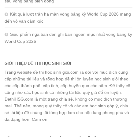
sau vòng bảng biến động
Kết quả lượt trận hạ màn vòng bảng kỳ World Cup 2026 mang
đến vô vàn cảm xúc
Siêu phẩm ngả bàn đèn ghi bàn ngoạn mục nhất vòng bảng kỳ
World Cup 2026
GIỚI THIỆU ĐỀ THI HỌC SINH GIỎI
Trang website đề thi học sinh giỏi.com ra đời với mục đích cung
cấp những tài liệu và tổng hợp đề thi ôn luyện học sinh giỏi theo
các cấp thành phố, cấp tỉnh, cấp huyện qua các năm. Để thầy cô
cũng như các học sinh có những tài liệu quý giá để ôn luyện.
DethiHSG.com là một trang chia sẻ, không có mục đích thương
mại. Thế nên, mong quý thầy cô và các em học sinh góp ý, chia
sẻ tài liệu để chúng tôi tổng hợp làm cho nội dung phong phú và
đa dạng hơn. Cảm ơn.