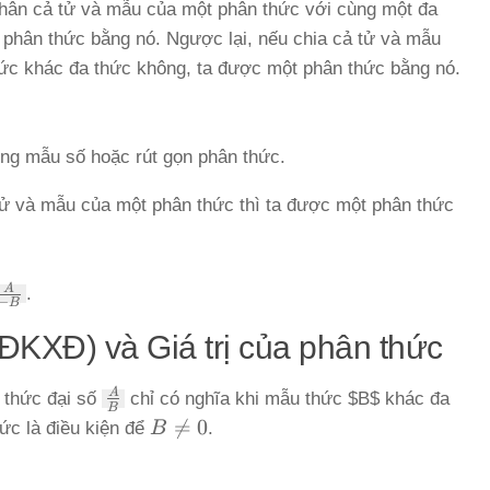
ân cả tử và mẫu của một phân thức với cùng một đa
 phân thức bằng nó. Ngược lại, nếu chia cả tử và mẫu
ức khác đa thức không, ta được một phân thức bằng nó.
ng mẫu số hoặc rút gọn phân thức.
ử và mẫu của một phân thức thì ta được một phân thức
A
.
−
B
(ĐKXĐ) và Giá trị của phân thức
\frac{A}
A
 thức đại số
chỉ có nghĩa khi mẫu thức $B$ khác đa
B
{B}
B

=
0
ức là điều kiện để
B
.
\ne
0