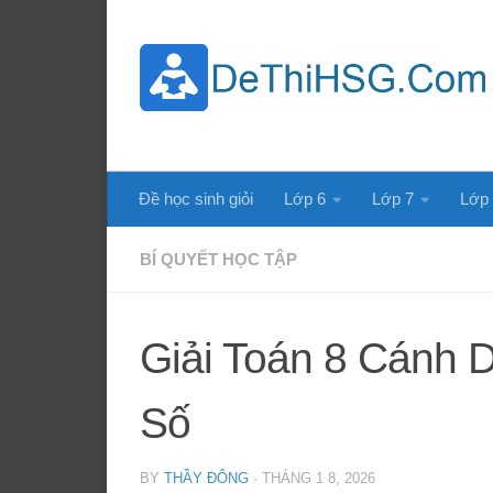
Skip to content
Đề học sinh giỏi
Lớp 6
Lớp 7
Lớp
BÍ QUYẾT HỌC TẬP
Giải Toán 8 Cánh D
Số
BY
THẦY ĐÔNG
·
THÁNG 1 8, 2026