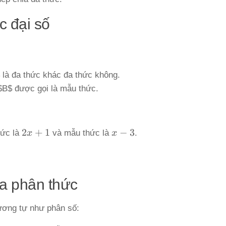
c đại số
:
 là đa thức khác đa thức không.
$B$ được gọi là mẫu thức.
2x+1
x-
2
+
1
−
3
hức là
x
và mẫu thức là
x
.
3
ủa phân thức
tương tự như phân số: