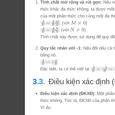
Tính chất mở rộng và rút gọn:
Nếu nh
thức khác đa thức không, ta được một
của một phân thức cho cùng một đa th
\frac{A}
M
⋅

=
0
A
A
M
=
(với
M
)
⋅
B
B
M
{B} =
\ne
\frac{A}
N
:

=
0
A
A
N
=
(với
N
)
:
\frac{A
B
B
N
{B} =
0
\ne
Tính chất này được sử dụng để quy đồ
\cdot
\frac{A
0
M}{B
: N}{B :
Quy tắc nhân với -1:
Nếu đổi dấu cả t
\cdot
N}
M}
bằng nó.
\frac{A}
−
A
A
=
−
B
B
{B} =
\frac{A}
−
A
A
=
=
Đặc biệt, ta có thể viết lại
\frac{-
B
B
{B} =
A}{-B}
\frac{-
Điều kiện xác định 
A}{B}
=
Điều kiện xác định (ĐKXĐ):
Một phân
\frac{A}
{-B}
thức không. Tức là, ĐKXĐ của phân th
Ví dụ: