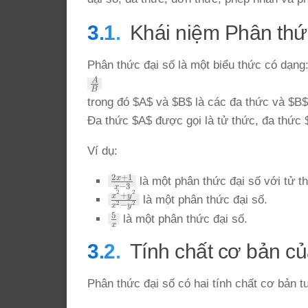
Khái niệm Phân thứ
Phân thức đại số là một biểu thức có dạng
\frac{A}
A
B
{B}
trong đó $A$ và $B$ là các đa thức và $B$
Đa thức $A$ được gọi là tử thức, đa thức 
Ví dụ:
\frac{2x+1}
2
+
1
x
là một phân thức đại số với tử t
−
3
x
{x-3}
2
2
\frac{x^2+y^2}
+
x
y
là một phân thức đại số.
2
2
−
x
y
{x^2-y^2}
\frac{5}
5
là một phân thức đại số.
x
{x}
Tính chất cơ bản c
Phân thức đại số có hai tính chất cơ bản 