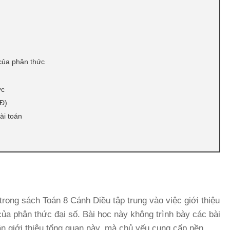
 của phân thức
ức
XĐ)
ài toán
trong sách Toán 8 Cánh Diều tập trung vào việc giới thiệu
 của phân thức đại số. Bài học này không trình bày các bài
phần giới thiệu tổng quan này, mà chủ yếu cung cấp nền