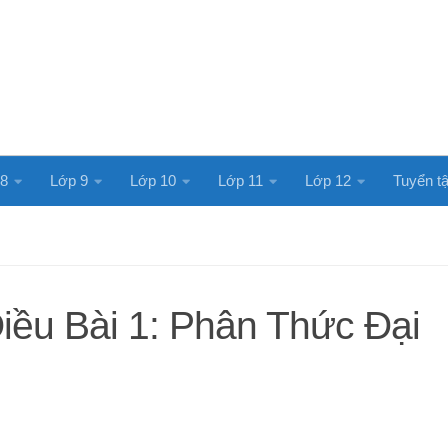
 8
Lớp 9
Lớp 10
Lớp 11
Lớp 12
Tuyển tậ
iều Bài 1: Phân Thức Đại