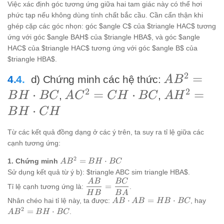
Việc xác định góc tương ứng giữa hai tam giác này có thể hơi
\dfrac{HC}
phức tạp nếu không dùng tính chất bắc cầu. Cần cẩn thận khi
{HA}
ghép cặp các góc nhọn: góc $angle C$ của $triangle HAC$ tương
ứng với góc $angle BAH$ của $triangle HBA$, và góc $angle
HAC$ của $triangle HAC$ tương ứng với góc $angle B$ của
$triangle HBA$.
2
AB^2
=
d) Chứng minh các hệ thức:
A
B
2
2
=
⋅
AC^2
=
⋅
AH^2
=
,
,
B
H
BC
A
C
C
H
BC
A
H
BH
=
= BH
⋅
B
H
C
H
\cdot
CH
\cdot
Từ các kết quả đồng dạng ở các ý trên, ta suy ra tỉ lệ giữa các
BC
\cdot
CH
cạnh tương ứng:
BC
2
AB^2
=
⋅
1. Chứng minh
A
B
B
H
BC
= BH
Sử dụng kết quả từ ý b): $triangle ABC sim triangle HBA$.
\cdot
A
B
BC
\dfrac{AB}
=
Tỉ lệ cạnh tương ứng là:
.
BC
{HB} =
H
B
B
A
AB
AB^
⋅
=
⋅
Nhân chéo hai tỉ lệ này, ta được:
, hay
A
B
A
B
H
B
BC
\dfrac{BC}
\cdot
= B
2
=
⋅
{BA}
.
A
B
B
H
BC
AB =
\cdo