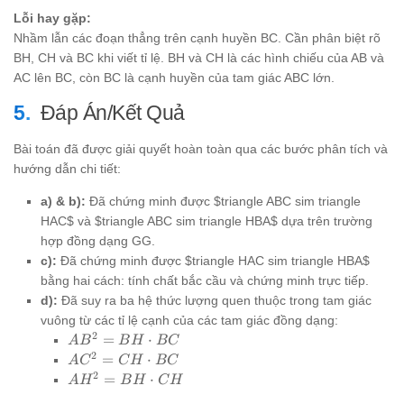
Lỗi hay gặp:
Nhầm lẫn các đoạn thẳng trên cạnh huyền BC. Cần phân biệt rõ
BH, CH và BC khi viết tỉ lệ. BH và CH là các hình chiếu của AB và
AC lên BC, còn BC là cạnh huyền của tam giác ABC lớn.
Đáp Án/Kết Quả
Bài toán đã được giải quyết hoàn toàn qua các bước phân tích và
hướng dẫn chi tiết:
a) & b):
Đã chứng minh được $triangle ABC sim triangle
HAC$ và $triangle ABC sim triangle HBA$ dựa trên trường
hợp đồng dạng GG.
c):
Đã chứng minh được $triangle HAC sim triangle HBA$
bằng hai cách: tính chất bắc cầu và chứng minh trực tiếp.
d):
Đã suy ra ba hệ thức lượng quen thuộc trong tam giác
vuông từ các tỉ lệ cạnh của các tam giác đồng dạng:
2
AB^2
=
⋅
A
B
B
H
BC
= BH
2
AC^2
=
⋅
A
C
C
H
BC
\cdot
= CH
2
AH^2
=
⋅
A
H
B
H
C
H
BC
\cdot
= BH