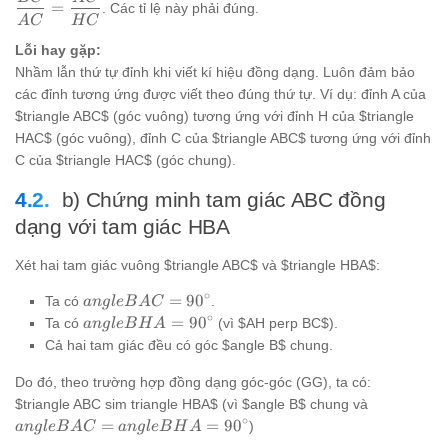
\dfrac{BC
=
. Các tỉ lệ này phải đúng.
A
C
H
C
{AC} =
\dfrac{AC
Lỗi hay gặp:
{HC}
Nhầm lẫn thứ tự đỉnh khi viết kí hiệu đồng dạng. Luôn đảm bảo
các đỉnh tương ứng được viết theo đúng thứ tự. Ví dụ: đỉnh A của
$triangle ABC$ (góc vuông) tương ứng với đỉnh H của $triangle
HAC$ (góc vuông), đỉnh C của $triangle ABC$ tương ứng với đỉnh
C của $triangle HAC$ (góc chung).
b) Chứng minh tam giác ABC đồng
dạng với tam giác HBA
Xét hai tam giác vuông $triangle ABC$ và $triangle HBA$:
∘
angle
=
9
0
Ta có
.
an
g
l
e
B
A
C
BAC =
∘
angle
=
9
0
Ta có
(vì $AH perp BC$).
an
g
l
e
B
H
A
90^\circ
BHA =
Cả hai tam giác đều có góc $angle B$ chung.
90^\circ
Do đó, theo trường hợp đồng dạng góc-góc (GG), ta có:
angle
$triangle ABC sim triangle HBA$ (vì $angle B$ chung và
BAC =
∘
=
=
9
0
)
an
g
l
e
B
A
C
an
g
l
e
B
H
A
angle