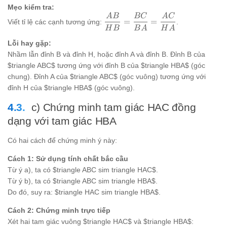
BHA =
Mẹo kiểm tra:
A
B
BC
A
C
90^\circ
\dfrac{AB}
=
=
Viết tỉ lệ các cạnh tương ứng:
.
{HB} =
H
B
B
A
H
A
\dfrac{BC}
Lỗi hay gặp:
{BA} =
Nhầm lẫn đỉnh B và đỉnh H, hoặc đỉnh A và đỉnh B. Đỉnh B của
\dfrac{AC}
$triangle ABC$ tương ứng với đỉnh B của $triangle HBA$ (góc
{HA}
chung). Đỉnh A của $triangle ABC$ (góc vuông) tương ứng với
đỉnh H của $triangle HBA$ (góc vuông).
c) Chứng minh tam giác HAC đồng
dạng với tam giác HBA
Có hai cách để chứng minh ý này:
Cách 1: Sử dụng tính chất bắc cầu
Từ ý a), ta có $triangle ABC sim triangle HAC$.
Từ ý b), ta có $triangle ABC sim triangle HBA$.
Do đó, suy ra: $triangle HAC sim triangle HBA$.
Cách 2: Chứng minh trực tiếp
Xét hai tam giác vuông $triangle HAC$ và $triangle HBA$: