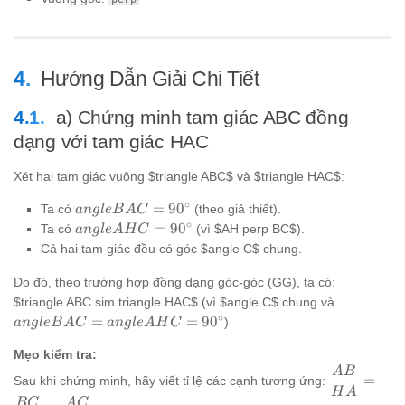
Hướng Dẫn Giải Chi Tiết
a) Chứng minh tam giác ABC đồng
dạng với tam giác HAC
Xét hai tam giác vuông $triangle ABC$ và $triangle HAC$:
∘
angle
=
9
0
Ta có
(theo giả thiết).
an
g
l
e
B
A
C
BAC =
∘
angle
=
9
0
Ta có
(vì $AH perp BC$).
an
g
l
e
A
H
C
90^\circ
AHC =
Cả hai tam giác đều có góc $angle C$ chung.
90^\circ
Do đó, theo trường hợp đồng dạng góc-góc (GG), ta có:
angle
$triangle ABC sim triangle HAC$ (vì $angle C$ chung và
BAC =
∘
=
=
9
0
)
an
g
l
e
B
A
C
an
g
l
e
A
H
C
angle
AHC =
Mẹo kiểm tra:
A
B
90^\circ
\dfrac{AB
=
Sau khi chứng minh, hãy viết tỉ lệ các cạnh tương ứng:
{HA} =
H
A
BC
A
C