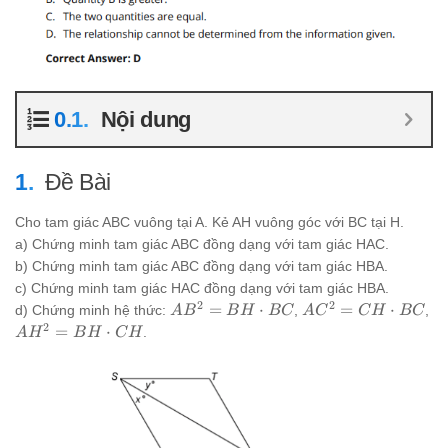
Nội dung
Đề Bài
Cho tam giác ABC vuông tại A. Kẻ AH vuông góc với BC tại H.
a) Chứng minh tam giác ABC đồng dạng với tam giác HAC.
b) Chứng minh tam giác ABC đồng dạng với tam giác HBA.
c) Chứng minh tam giác HAC đồng dạng với tam giác HBA.
2
2
AB^2
AC^2
=
⋅
=
⋅
d) Chứng minh hệ thức:
,
,
A
B
B
H
BC
A
C
C
H
BC
= BH
= CH
2
AH^2
=
⋅
.
A
H
B
H
C
H
\cdot
\cdot
= BH
BC
BC
\cdot
CH