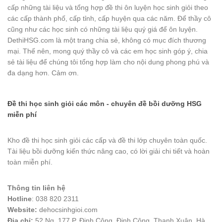
cấp những tài liệu và tổng hợp đề thi ôn luyện học sinh giỏi theo
các cấp thành phố, cấp tỉnh, cấp huyện qua các năm. Để thầy cô
cũng như các học sinh có những tài liệu quý giá để ôn luyện.
DethiHSG.com là một trang chia sẻ, không có mục đích thương
mại. Thế nên, mong quý thầy cô và các em học sinh góp ý, chia
sẻ tài liệu để chúng tôi tổng hợp làm cho nội dung phong phú và
đa dạng hơn. Cảm ơn.
Đề thi học sinh giỏi các môn - chuyên đề bồi dưỡng HSG
miễn phí
Kho đề thi học sinh giỏi các cấp và đề thi lớp chuyên toàn quốc.
Tài liệu bồi dưỡng kiến thức nâng cao, có lời giải chi tiết và hoàn
toàn miễn phí.
Thông tin liên hệ
Hotline
: 038 820 2311
Website:
dehocsinhgioi.com
Địa chỉ:
52 Ng. 177 P. Định Công, Định Công, Thanh Xuân, Hà