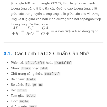
$triangle ABC sim triangle A’B’C’$, thì tỉ lệ giữa các cạnh
tương ứng bằng tỉ lệ giữa các đường cao tương ứng, tỉ lệ
giữa các trung tuyến tương ứng, tỉ lệ giữa các chu vi tương
ứng và tỉ lệ giữa các bán kính đường tròn nội tiếp/ngoại tiếp
tương ứng. Cụ thể, ta có:
A
B
BC
C
A
\dfrac{AB}
=
=
=
(với $k$ là tỉ số đồng dạng).
k
′
′
′
′
′
′
{A'B'} =
A
B
B
C
C
A
\dfrac{BC}
{B'C'} =
\dfrac{CA}
{C'A'} = k
Các Lệnh LaTeX Chuẩn Cần Nhớ
Phân số:
hoặc
dfrac{a}{b}
frac{a}{b}
Nhân:
hoặc
times
cdot
Chữ trong công thức:
text{...}
Ba chấm:
ldots
So sánh:
,
,
le
ge
ne
Độ:
^circ
Tam giác:
Delta
Góc:
angle
Vuông góc:
perp