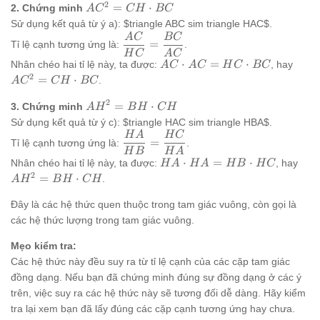
2
AC^2
=
⋅
HB
BC
2. Chứng minh
A
C
C
H
BC
= CH
\cdot
Sử dụng kết quả từ ý a): $triangle ABC sim triangle HAC$.
\cdot
BC
A
C
BC
\dfrac{AC}
=
Tỉ lệ cạnh tương ứng là:
.
BC
{HC} =
H
C
A
C
AC
AC^
⋅
=
⋅
Nhân chéo hai tỉ lệ này, ta được:
, hay
A
C
A
C
H
C
BC
\dfrac{BC}
\cdot
= C
2
=
⋅
{AC}
.
A
C
C
H
BC
AC =
\cdo
2
AH^2
=
⋅
HC
BC
3. Chứng minh
A
H
B
H
C
H
= BH
\cdot
Sử dụng kết quả từ ý c): $triangle HAC sim triangle HBA$.
\cdot
BC
H
A
H
C
\dfrac{HA}
=
Tỉ lệ cạnh tương ứng là:
.
CH
{HB} =
H
B
H
A
HA
AH
⋅
=
⋅
Nhân chéo hai tỉ lệ này, ta được:
, hay
H
A
H
A
H
B
H
C
\dfrac{HC}
\cdot
= 
2
=
⋅
{HA}
.
A
H
B
H
C
H
HA
\cd
= HB
CH
Đây là các hệ thức quen thuộc trong tam giác vuông, còn gọi là
\cdot
các hệ thức lượng trong tam giác vuông.
HC
Mẹo kiểm tra:
Các hệ thức này đều suy ra từ tỉ lệ cạnh của các cặp tam giác
đồng dạng. Nếu bạn đã chứng minh đúng sự đồng dạng ở các ý
trên, việc suy ra các hệ thức này sẽ tương đối dễ dàng. Hãy kiểm
tra lại xem bạn đã lấy đúng các cặp cạnh tương ứng hay chưa.