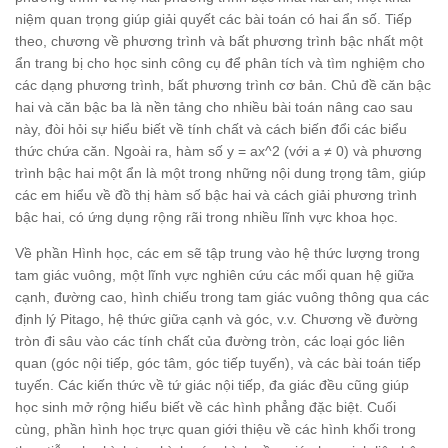
niệm quan trọng giúp giải quyết các bài toán có hai ẩn số. Tiếp
theo, chương về phương trình và bất phương trình bậc nhất một
ẩn trang bị cho học sinh công cụ để phân tích và tìm nghiệm cho
các dạng phương trình, bất phương trình cơ bản. Chủ đề căn bậc
hai và căn bậc ba là nền tảng cho nhiều bài toán nâng cao sau
này, đòi hỏi sự hiểu biết về tính chất và cách biến đổi các biểu
thức chứa căn. Ngoài ra, hàm số y = ax^2 (với a ≠ 0) và phương
trình bậc hai một ẩn là một trong những nội dung trọng tâm, giúp
các em hiểu về đồ thị hàm số bậc hai và cách giải phương trình
bậc hai, có ứng dụng rộng rãi trong nhiều lĩnh vực khoa học.
Về phần Hình học, các em sẽ tập trung vào hệ thức lượng trong
tam giác vuông, một lĩnh vực nghiên cứu các mối quan hệ giữa
cạnh, đường cao, hình chiếu trong tam giác vuông thông qua các
định lý Pitago, hệ thức giữa cạnh và góc, v.v. Chương về đường
tròn đi sâu vào các tính chất của đường tròn, các loại góc liên
quan (góc nội tiếp, góc tâm, góc tiếp tuyến), và các bài toán tiếp
tuyến. Các kiến thức về tứ giác nội tiếp, đa giác đều cũng giúp
học sinh mở rộng hiểu biết về các hình phẳng đặc biệt. Cuối
cùng, phần hình học trực quan giới thiệu về các hình khối trong