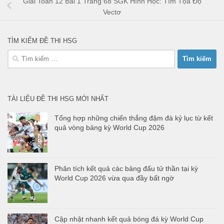
Giải Toán 12 Bài 1 Trang 68 SGK Hình Học: Tìm Tọa Độ
Vectơ
TÌM KIẾM ĐỀ THI HSG
Tìm
kiếm
cho:
TÀI LIỆU ĐỀ THI HSG MỚI NHẤT
Tổng hợp những chiến thắng đậm đà kỷ lục từ kết
quả vòng bảng kỳ World Cup 2026
Phân tích kết quả các bảng đấu tử thần tại kỳ
World Cup 2026 vừa qua đầy bất ngờ
Cập nhật nhanh kết quả bóng đá kỳ World Cup