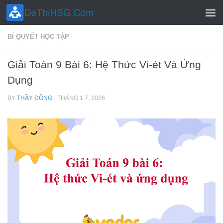
Skip to content
BÍ QUYẾT HỌC TẬP
Giải Toán 9 Bài 6: Hệ Thức Vi-ét Và Ứng
Dụng
BY
THẦY ĐÔNG
·
THÁNG 1 7, 2026