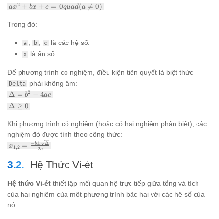
ax^2
2
+
+
=
0
(

=
0
)
a
x
b
x
c
q
u
a
d
a
+ bx
+ c
Trong đó:
= 0
quad
,
,
là các hệ số.
a
b
c
(a
là ẩn số.
x
\ne
0)
Để phương trình có nghiệm, điều kiện tiên quyết là biệt thức
phải không âm:
Delta
\Delta
2
Δ
=
−
4
b
a
c
= b^2
\Delta
Δ
≥
0
- 4ac
\ge 0
Khi phương trình có nghiệm (hoặc có hai nghiệm phân biệt), các
nghiệm đó được tính theo công thức:
x_{1,2} =
−
±
Δ
=
b
x
1
,
2
2
a
\frac{-b \pm
\sqrt{\Delta}}
Hệ Thức Vi-ét
{2a}
Hệ thức Vi-ét
thiết lập mối quan hệ trực tiếp giữa tổng và tích
của hai nghiệm của một phương trình bậc hai với các hệ số của
nó.