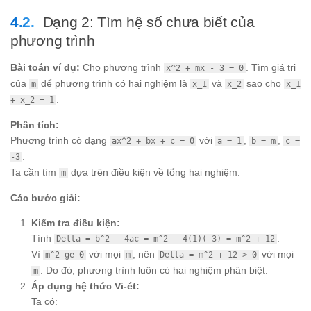
Dạng 2: Tìm hệ số chưa biết của
phương trình
Bài toán ví dụ:
Cho phương trình
. Tìm giá trị
x^2 + mx - 3 = 0
của
để phương trình có hai nghiệm là
và
sao cho
m
x_1
x_2
x_1
.
+ x_2 = 1
Phân tích:
Phương trình có dạng
với
,
,
ax^2 + bx + c = 0
a = 1
b = m
c =
.
-3
Ta cần tìm
dựa trên điều kiện về tổng hai nghiệm.
m
Các bước giải:
Kiểm tra điều kiện:
Tính
.
Delta = b^2 - 4ac = m^2 - 4(1)(-3) = m^2 + 12
Vì
với mọi
, nên
với mọi
m^2 ge 0
m
Delta = m^2 + 12 > 0
. Do đó, phương trình luôn có hai nghiệm phân biệt.
m
Áp dụng hệ thức Vi-ét:
Ta có: