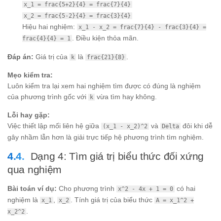
x_1 = frac{5+2}{4} = frac{7}{4}
x_2 = frac{5-2}{4} = frac{3}{4}
Hiệu hai nghiệm:
x_1 - x_2 = frac{7}{4} - frac{3}{4} =
. Điều kiện thỏa mãn.
frac{4}{4} = 1
Đáp án:
Giá trị của
là
.
k
frac{21}{8}
Mẹo kiểm tra:
Luôn kiểm tra lại xem hai nghiệm tìm được có đúng là nghiệm
của phương trình gốc với
vừa tìm hay không.
k
Lỗi hay gặp:
Việc thiết lập mối liên hệ giữa
và
đôi khi dễ
(x_1 - x_2)^2
Delta
gây nhầm lẫn hơn là giải trực tiếp hệ phương trình tìm nghiệm.
Dạng 4: Tìm giá trị biểu thức đối xứng
qua nghiệm
Bài toán ví dụ:
Cho phương trình
có hai
x^2 - 4x + 1 = 0
nghiệm là
,
. Tính giá trị của biểu thức
x_1
x_2
A = x_1^2 +
.
x_2^2