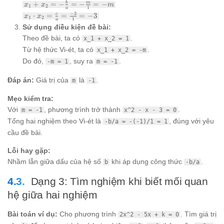
x_1 +
+
=
−
=
−
=
−
b
m
x
x
m
1
2
1
a
x_2 = -
x_1
−
3
⋅
=
=
=
−
3
c
x
x
1
2
\frac{b}
1
a
\cdot
Sử dụng điều kiện đề bài:
{a} = -
x_2 =
\frac{m}
Theo đề bài, ta có
.
x_1 + x_2 = 1
\frac{c}
{1} = -m
{a} =
Từ hệ thức Vi-ét, ta có
.
x_1 + x_2 = -m
\frac{-3}
Do đó,
, suy ra
.
-m = 1
m = -1
{1} = -3
Đáp án:
Giá trị của
là
.
m
-1
Mẹo kiểm tra:
Với
, phương trình trở thành
.
m = -1
x^2 - x - 3 = 0
Tổng hai nghiệm theo Vi-ét là
, đúng với yêu
-b/a = -(-1)/1 = 1
cầu đề bài.
Lỗi hay gặp:
Nhầm lẫn giữa dấu của hệ số
khi áp dụng công thức
.
b
-b/a
Dạng 3: Tìm nghiệm khi biết mối quan
hệ giữa hai nghiệm
Bài toán ví dụ:
Cho phương trình
. Tìm giá trị
2x^2 - 5x + k = 0