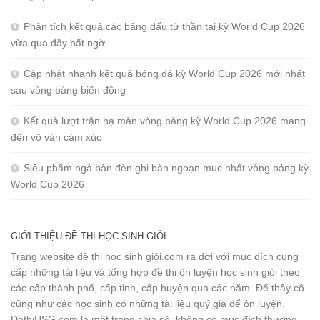
Phân tích kết quả các bảng đấu tử thần tại kỳ World Cup 2026
vừa qua đầy bất ngờ
Cập nhật nhanh kết quả bóng đá kỳ World Cup 2026 mới nhất
sau vòng bảng biến động
Kết quả lượt trận hạ màn vòng bảng kỳ World Cup 2026 mang
đến vô vàn cảm xúc
Siêu phẩm ngả bàn đèn ghi bàn ngoạn mục nhất vòng bảng kỳ
World Cup 2026
GIỚI THIỆU ĐỀ THI HỌC SINH GIỎI
Trang website đề thi học sinh giỏi.com ra đời với mục đích cung
cấp những tài liệu và tổng hợp đề thi ôn luyện học sinh giỏi theo
các cấp thành phố, cấp tỉnh, cấp huyện qua các năm. Để thầy cô
cũng như các học sinh có những tài liệu quý giá để ôn luyện.
DethiHSG.com là một trang chia sẻ, không có mục đích thương