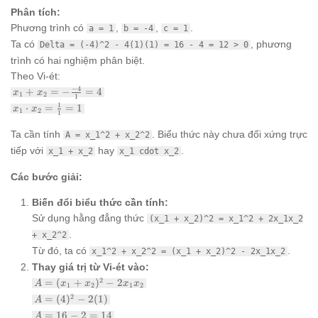
Phân tích:
Phương trình có
,
,
.
a = 1
b = -4
c = 1
Ta có
, phương
Delta = (-4)^2 - 4(1)(1) = 16 - 4 = 12 > 0
trình có hai nghiệm phân biệt.
Theo Vi-ét:
x_1 +
−
4
+
=
−
=
4
x
x
1
2
1
x_2 = -
x_1
1
⋅
=
=
1
x
x
1
2
\frac{-4}
1
\cdot
{1} = 4
x_2 =
Ta cần tính
. Biểu thức này chưa đối xứng trực
A = x_1^2 + x_2^2
\frac{1}
tiếp với
hay
.
x_1 + x_2
x_1 cdot x_2
{1} = 1
Các bước giải:
Biến đổi biểu thức cần tính:
Sử dụng hằng đẳng thức
(x_1 + x_2)^2 = x_1^2 + 2x_1x_2
.
+ x_2^2
Từ đó, ta có
.
x_1^2 + x_2^2 = (x_1 + x_2)^2 - 2x_1x_2
Thay giá trị từ Vi-ét vào:
A =
2
=
(
+
)
−
2
A
x
x
x
x
1
2
1
2
(x_1 +
A =
2
=
(
4
)
−
2
(
1
)
A
x_2)^2 -
(4)^2
A
=
16
−
2
=
14
2x_1x_2
A