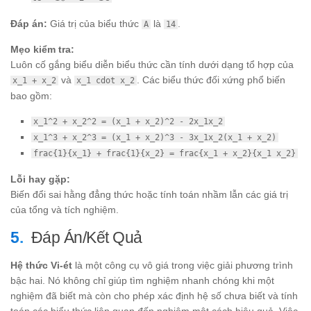
-
=
2(1)
16
Đáp án:
Giá trị của biểu thức
là
.
A
14
-
2
Mẹo kiểm tra:
=
Luôn cố gắng biểu diễn biểu thức cần tính dưới dạng tổ hợp của
14
và
. Các biểu thức đối xứng phổ biến
x_1 + x_2
x_1 cdot x_2
bao gồm:
x_1^2 + x_2^2 = (x_1 + x_2)^2 - 2x_1x_2
x_1^3 + x_2^3 = (x_1 + x_2)^3 - 3x_1x_2(x_1 + x_2)
frac{1}{x_1} + frac{1}{x_2} = frac{x_1 + x_2}{x_1 x_2}
Lỗi hay gặp:
Biến đổi sai hằng đẳng thức hoặc tính toán nhầm lẫn các giá trị
của tổng và tích nghiệm.
Đáp Án/Kết Quả
Hệ thức Vi-ét
là một công cụ vô giá trong việc giải phương trình
bậc hai. Nó không chỉ giúp tìm nghiệm nhanh chóng khi một
nghiệm đã biết mà còn cho phép xác định hệ số chưa biết và tính
toán các biểu thức liên quan đến nghiệm một cách hiệu quả. Việc