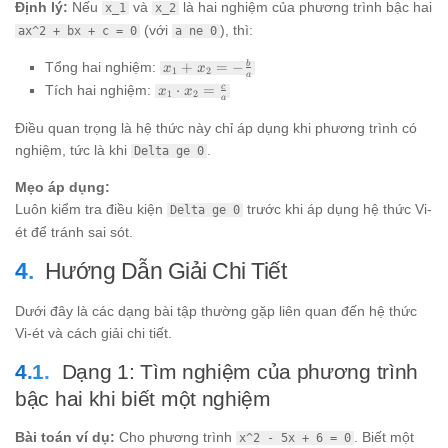
Định lý:
Nếu
và
là hai nghiệm của phương trình bậc hai
x_1
x_2
(với
), thì:
ax^2 + bx + c = 0
a ne 0
x_1 +
Tổng hai nghiệm:
+
=
−
b
x
x
1
2
a
x_2 = -
x_1
Tích hai nghiệm:
⋅
=
c
x
x
1
2
\frac{b}
a
\cdot
{a}
x_2 =
Điều quan trọng là hệ thức này chỉ áp dụng khi phương trình có
\frac{c}
nghiệm, tức là khi
.
Delta ge 0
{a}
Mẹo áp dụng:
Luôn kiểm tra điều kiện
trước khi áp dụng hệ thức Vi-
Delta ge 0
ét để tránh sai sót.
Hướng Dẫn Giải Chi Tiết
Dưới đây là các dạng bài tập thường gặp liên quan đến hệ thức
Vi-ét và cách giải chi tiết.
Dạng 1: Tìm nghiệm của phương trình
bậc hai khi biết một nghiệm
Bài toán ví dụ:
Cho phương trình
. Biết một
x^2 - 5x + 6 = 0