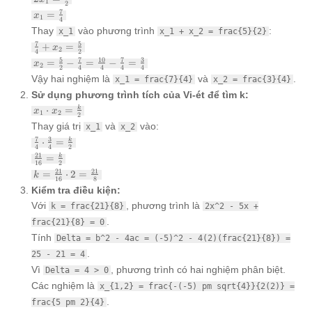
1
(x_1 -
2
\frac{7}
x_1 =
7
=
x_2) =
x
1
{2}
4
\frac{7}
\frac{5}
Thay
vào phương trình
:
x_1
x_1 + x_2 = frac{5}{2}
{4}
{2} + 1
\frac{7}
7
5
+
=
x
2
4
2
{4} +
x_2 =
5
7
10
7
3
=
−
=
−
=
x
2
x_2 =
2
4
4
4
4
\frac{5}
Vậy hai nghiệm là
và
.
\frac{5}
x_1 = frac{7}{4}
x_2 = frac{3}{4}
{2} -
{2}
Sử dụng phương trình tích của Vi-ét để tìm k:
\frac{7}
{4} =
x_1
⋅
=
k
x
x
1
2
2
\frac{10}
\cdot
Thay giá trị
và
vào:
x_1
x_2
{4} -
x_2 =
\frac{7}
7
3
⋅
=
k
\frac{7}
\frac{k}
4
4
2
{4}
{4} =
{2}
\frac{21}
21
=
k
\cdot
16
2
\frac{3}
{16} =
k =
21
21
=
⋅
2
=
\frac{3}
k
{4}
\frac{k}
16
8
\frac{21}
{4} =
Kiểm tra điều kiện:
{2}
{16}
\frac{k}
Với
, phương trình là
k = frac{21}{8}
2x^2 - 5x +
\cdot 2 =
{2}
\frac{21}
.
frac{21}{8} = 0
{8}
Tính
Delta = b^2 - 4ac = (-5)^2 - 4(2)(frac{21}{8}) =
.
25 - 21 = 4
Vì
, phương trình có hai nghiệm phân biệt.
Delta = 4 > 0
Các nghiệm là
x_{1,2} = frac{-(-5) pm sqrt{4}}{2(2)} =
.
frac{5 pm 2}{4}