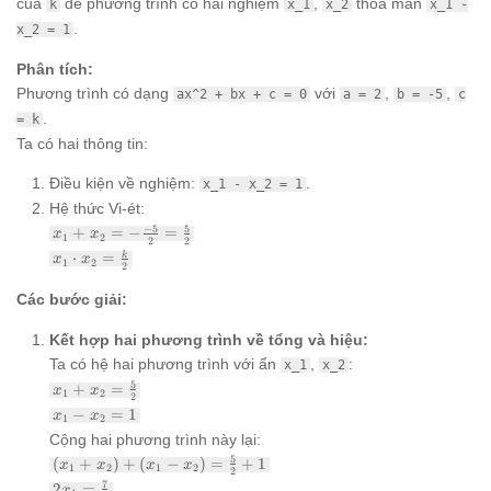
của
để phương trình có hai nghiệm
,
thỏa mãn
k
x_1
x_2
x_1 -
.
x_2 = 1
Phân tích:
Phương trình có dạng
với
,
,
ax^2 + bx + c = 0
a = 2
b = -5
c
.
= k
Ta có hai thông tin:
Điều kiện về nghiệm:
.
x_1 - x_2 = 1
Hệ thức Vi-ét:
x_1 +
−
5
5
+
=
−
=
x
x
1
2
2
2
x_2 = -
x_1
⋅
=
k
x
x
1
2
\frac{-5}
2
\cdot
{2} =
x_2 =
Các bước giải:
\frac{5}
\frac{k}
{2}
{2}
Kết hợp hai phương trình về tổng và hiệu:
Ta có hệ hai phương trình với ẩn
,
:
x_1
x_2
x_1 +
5
+
=
x
x
1
2
2
x_2 =
x_1
−
=
1
x
x
1
2
\frac{5}
-
Cộng hai phương trình này lại:
{2}
x_2
(x_1 +
5
(
+
)
+
(
−
)
=
+
1
x
x
x
x
= 1
1
2
1
2
2
x_2) +
2x_1 =
7
2
=
x