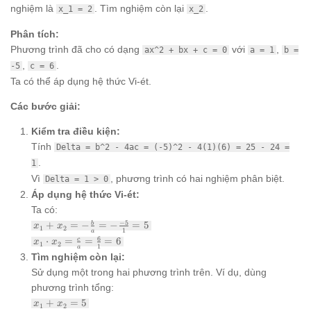
nghiệm là
. Tìm nghiệm còn lại
.
x_1 = 2
x_2
Phân tích:
Phương trình đã cho có dạng
với
,
ax^2 + bx + c = 0
a = 1
b =
,
.
-5
c = 6
Ta có thể áp dụng hệ thức Vi-ét.
Các bước giải:
Kiểm tra điều kiện:
Tính
Delta = b^2 - 4ac = (-5)^2 - 4(1)(6) = 25 - 24 =
.
1
Vì
, phương trình có hai nghiệm phân biệt.
Delta = 1 > 0
Áp dụng hệ thức Vi-ét:
Ta có:
x_1 +
−
5
+
=
−
=
−
=
5
b
x
x
1
2
1
a
x_2 = -
x_1
6
⋅
=
=
=
6
c
x
x
1
2
\frac{b}
1
a
\cdot
Tìm nghiệm còn lại:
{a} = -
x_2 =
\frac{-5}
Sử dụng một trong hai phương trình trên. Ví dụ, dùng
\frac{c}
{1} = 5
{a} =
phương trình tổng:
\frac{6}
x_1
+
=
5
x
x
1
2
{1} = 6