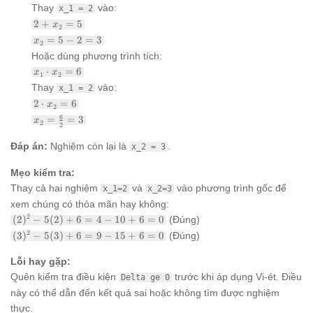
+
Thay
vào:
x_1 = 2
x_2
2 +
2
+
=
5
= 5
x
2
x_2
x_2
=
5
−
2
=
3
x
2
= 5
= 5
Hoặc dùng phương trình tích:
- 2
x_1
⋅
=
6
x
x
= 3
1
2
\cdot
Thay
vào:
x_1 = 2
x_2
2
2
⋅
=
6
= 6
x
2
\cdot
x_2 =
6
=
=
3
x
2
x_2
2
\frac{6}
= 6
{2} = 3
Đáp án:
Nghiệm còn lại là
.
x_2 = 3
Mẹo kiểm tra:
Thay cả hai nghiệm
và
vào phương trình gốc để
x_1=2
x_2=3
xem chúng có thỏa mãn hay không:
(2)^2
2
(
2
)
−
5
(
2
)
+
6
=
4
−
10
+
6
=
0
(Đúng)
-
(3)^2
2
(
3
)
−
5
(
3
)
+
6
=
9
−
15
+
6
=
0
(Đúng)
5(2)
-
+ 6
5(3)
Lỗi hay gặp:
= 4 -
+ 6
10 +
Quên kiểm tra điều kiện
trước khi áp dụng Vi-ét. Điều
Delta ge 0
= 9 -
6 = 0
15 +
này có thể dẫn đến kết quả sai hoặc không tìm được nghiệm
6 = 0
thực.