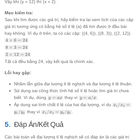
Vậy khi (y = 12) thì (x = 2).
{y} =
\frac{24}
Mẹo kiểm tra:
{12} = 2
Sau khi tìm được các giá trị, hãy kiểm tra lại xem tích của các cặp
giá trị tương ứng có bằng hệ số tỉ lệ (a) đã tìm được ở đầu bài
hay không. Ví dụ ở trên, ta có các cặp: ((4, 6)), ((8, 3)), ((2, 12)).
4
4
×
6
=
24
\times
8
8
×
3
=
24
6 = 24
\times
2
2
×
12
=
24
3 = 24
\times
Tất cả đều bằng 24, vậy kết quả là chính xác.
12 =
24
Lỗi hay gặp:
Nhầm lẫn giữa đại lượng tỉ lệ nghịch và đại lượng tỉ lệ thuận.
Sử dụng sai công thức tính hệ số tỉ lệ hoặc tìm giá trị chưa
y
y =
biết. Ví dụ, dùng
=
thay vì
=
/
.
y
a
x
y
a
x
=
a/x
x_1/x_2
Áp dụng sai tính chất tỉ lệ của hai đại lượng, ví dụ
/
=
x
x
1
2
ax
=
x_1/x_2
/
thay vì
/
=
/
.
y
y
x
x
y
y
1
2
1
2
2
1
y_1/y_2
=
y_2/y_1
Đáp Án/Kết Quả
Các bài toán về đại lượng tỉ lệ nghịch sẽ có đáp án là các giá trị