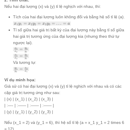
Nếu hai đại lượng (x) và (y) tỉ lệ nghịch với nhau, thì:
Tích của hai đại lượng luôn không đổi và bằng hệ số tỉ lệ (a).
x_1
=
=
=
…
=
x
y
x
y
x
y
a
1
1
2
2
3
3
y_1 =
Tỉ số giữa hai giá trị bất kỳ của đại lượng này bằng tỉ số giữa
x_2
hai giá trị tương ứng của đại lượng kia (nhưng theo thứ tự
y_2 =
x_3
ngược lại).
y_3 =
\frac{x_1}
y
x
=
2
1
\ldots
x
y
2
1
{x_2} =
\frac{x_1}
y
x
=
3
1
= a
\frac{y_2}
x
y
3
1
{x_3} =
Và tương tự:
{y_1}
\frac{y_3}
\frac{y_1}
y
x
=
1
2
{y_1}
y
x
2
1
{y_2} =
\frac{x_2}
Ví dụ minh họa:
{x_1}
Giả sử có hai đại lượng (x) và (y) tỉ lệ nghịch với nhau và có các
cặp giá trị tương ứng như sau:
| (x) | (x_1) | (x_2) | (x_3) |
| :—- | :—— | :—— | :—— |
| (y) | (y_1) | (y_2) | (y_3) |
Nếu (x_1 = 2) và (y_1 = 6), thì hệ số tỉ lệ (a = x_1 y_1 = 2 times 6
= 12).