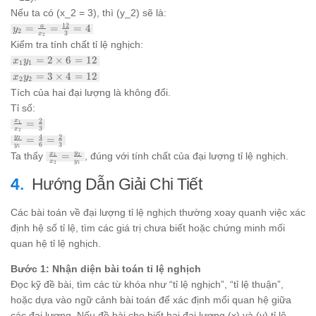
Nếu ta có (x_2 = 3), thì (y_2) sẽ là:
y_2 =
12
=
=
=
4
a
y
2
3
x
2
\frac{a}
Kiểm tra tính chất tỉ lệ nghịch:
{x_2} =
x_1
=
2
×
6
=
12
x
y
\frac{12}
1
1
y_1 =
{3} = 4
x_2
=
3
×
4
=
12
x
y
2
2
2
y_2 =
Tích của hai đại lượng là không đổi.
\times
3
6 = 12
Tỉ số:
\times
\frac{x_1}
4 = 12
2
x
=
1
3
x
2
{x_2} =
\frac{y_2}
4
2
y
=
=
2
\frac{2}
6
3
y
1
{y_1} =
\frac{x_1}
y
x
Ta thấy
=
, đúng với tính chất của đại lượng tỉ lệ nghịch.
2
1
{3}
\frac{4}
x
y
2
1
{x_2} =
{6} =
\frac{y_2}
Hướng Dẫn Giải Chi Tiết
\frac{2}
{y_1}
{3}
Các bài toán về đại lượng tỉ lệ nghịch thường xoay quanh việc xác
định hệ số tỉ lệ, tìm các giá trị chưa biết hoặc chứng minh mối
quan hệ tỉ lệ nghịch.
Bước 1: Nhận diện bài toán tỉ lệ nghịch
Đọc kỹ đề bài, tìm các từ khóa như “tỉ lệ nghịch”, “tỉ lệ thuận”,
hoặc dựa vào ngữ cảnh bài toán để xác định mối quan hệ giữa
các đại lượng. Nếu đề bài cho biết hai đại lượng (x) và (y) tỉ lệ