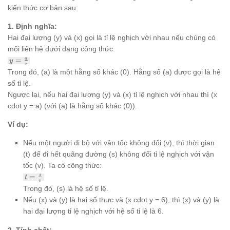
kiến thức cơ bản sau:
1. Định nghĩa:
Hai đại lượng (y) và (x) gọi là tỉ lệ nghịch với nhau nếu chúng có
mối liên hệ dưới dạng công thức:
y =
=
a
y
x
\frac{a}
Trong đó, (a) là một hằng số khác (0). Hằng số (a) được gọi là hệ
{x}
số tỉ lệ.
Ngược lại, nếu hai đại lượng (y) và (x) tỉ lệ nghịch với nhau thì (x
cdot y = a) (với (a) là hằng số khác (0)).
Ví dụ:
Nếu một người đi bộ với vận tốc không đổi (v), thì thời gian
(t) để đi hết quãng đường (s) không đổi tỉ lệ nghịch với vận
tốc (v). Ta có công thức:
t =
=
s
t
v
\frac{s}
Trong đó, (s) là hệ số tỉ lệ.
{v}
Nếu (x) và (y) là hai số thực và (x cdot y = 6), thì (x) và (y) là
hai đại lượng tỉ lệ nghịch với hệ số tỉ lệ là 6.
2. Tính chất: