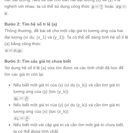
y =
xy
nghịch với nhau, ta có thể sử dụng công thức
=
hoặc
=
a
y
x
y
x
\frac{a}
=
.
a
{x}
a
Bước 2: Tìm hệ số tỉ lệ (a)
Thông thường, đề bài sẽ cho một cặp giá trị tương ứng của hai
đại lượng (ví dụ: (x_1) và (y_1)). Ta có thể dễ dàng tính hệ số tỉ lệ
(a) bằng công thức:
a =
=
a
x
y
1
1
x_1
y_1
Bước 3: Tìm các giá trị chưa biết
Sử dụng hệ số tỉ lệ (a) vừa tìm được và các tính chất đã học để
tìm các giá trị còn lại.
Nếu biết một giá trị của (x) (ví dụ (x_k)) và cần tìm giá trị
tương ứng của (y) (tức (y_k)):
y_k =
=
a
y
k
x
\frac{a}
k
Nếu biết một giá trị của (y) (ví dụ (y_k)) và cần tìm giá trị
{x_k}
tương ứng của (x) (tức (x_k)):
x_k =
=
a
x
k
y
\frac{a}
k
Nếu biết một vài cặp giá trị và cần tìm một giá trị chưa biết,
{y_k}
ta có thể dùng tính chất: