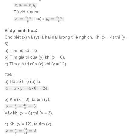
x_i
=
x
y
x
y
i
i
j
j
y_i
Từ đó suy ra:
=
x_i =
y_i =
x
y
x
y
=
hoặc
=
j
j
j
j
x
y
x_j
i
i
y
x
\frac{x_j
\frac{x_j
i
i
y_j
y_j}
y_j}
Ví dụ minh họa:
{y_i}
{x_i}
Cho biết (x) và (y) là hai đại lượng tỉ lệ nghịch. Khi (x = 4) thì (y =
6).
a) Tìm hệ số tỉ lệ.
b) Tìm giá trị của (y) khi (x = 8).
c) Tìm giá trị của (x) khi (y = 12).
Giải:
a) Hệ số tỉ lệ (a) là:
a = x
=
⋅
=
4
⋅
6
=
24
a
x
y
\cdot
y = 4
b) Khi (x = 8), ta tìm (y):
\cdot
y =
24
=
=
=
3
a
y
6 =
8
x
\frac{a}
24
Vậy khi (x = 8) thì (y = 3).
{x} =
\frac{24}
c) Khi (y = 12), ta tìm (x):
{8} = 3
x =
24
=
=
=
2
a
x
12
y
\frac{a}