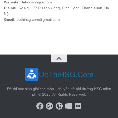
Website:
dehocsinhgioi.com
Địa chỉ:
52 Ng. 177 P. Định Công, Định Công, Thanh Xuân, Hà
Nội
Gmail:
dethihsg.com@gmail.com
vin88
 , 
game bài đổi thưởng
 , 
iwin68
 , 
Good88
Đề thi học sinh giỏi các môn - chuyên đề bồi dưỡng HSG miễn
phí © 2026. All Rights Reserved.