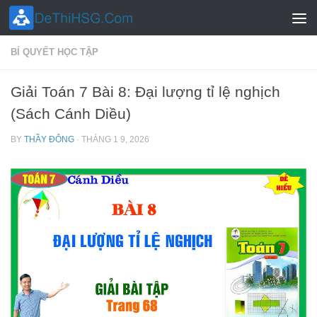
Skip to content
BÍ QUYẾT HỌC TẬP
Giải Toán 7 Bài 8: Đại lượng tỉ lệ nghịch
(Sách Cánh Diều)
BY
THẦY ĐÔNG
·
THÁNG 1 9, 2026