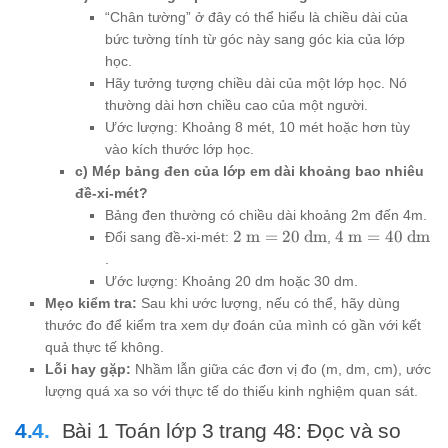
“Chân tường” ở đây có thể hiểu là chiều dài của
bức tường tính từ góc này sang góc kia của lớp
học.
Hãy tưởng tượng chiều dài của một lớp học. Nó
thường dài hơn chiều cao của một người.
Ước lượng: Khoảng 8 mét, 10 mét hoặc hơn tùy
vào kích thước lớp học.
c) Mép bảng đen của lớp em dài khoảng bao nhiêu
đề-xi-mét?
Bảng đen thường có chiều dài khoảng 2m đến 4m.
2
4
2
m
=
20
dm
4
m
=
40
dm
Đổi sang đề-xi-mét:
,
\text{
\text{
.
m} =
m} =
Ước lượng: Khoảng 20 dm hoặc 30 dm.
20
40
Mẹo kiểm tra:
Sau khi ước lượng, nếu có thể, hãy dùng
\text{
\text{
thước đo để kiểm tra xem dự đoán của mình có gần với kết
dm}
dm}
quả thực tế không.
Lỗi hay gặp:
Nhầm lẫn giữa các đơn vị đo (m, dm, cm), ước
lượng quá xa so với thực tế do thiếu kinh nghiệm quan sát.
Bài 1 Toán lớp 3 trang 48: Đọc và so