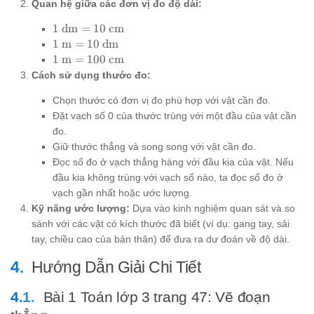
Quan hệ giữa các đơn vị đo độ dài:
1
1
dm
=
10
cm
\text{
1
1
m
=
10
dm
dm} =
\text{
1
1
m
=
100
cm
10
m} =
\text{
Cách sử dụng thước đo:
\text{
10
m} =
cm}
\text{
100
Chọn thước có đơn vị đo phù hợp với vật cần đo.
dm}
\text{
Đặt vạch số 0 của thước trùng với một đầu của vật cần
cm}
đo.
Giữ thước thẳng và song song với vật cần đo.
Đọc số đo ở vạch thẳng hàng với đầu kia của vật. Nếu
đầu kia không trùng với vạch số nào, ta đọc số đo ở
vạch gần nhất hoặc ước lượng.
Kỹ năng ước lượng:
Dựa vào kinh nghiệm quan sát và so
sánh với các vật có kích thước đã biết (ví dụ: gang tay, sải
tay, chiều cao của bản thân) để đưa ra dự đoán về độ dài.
Hướng Dẫn Giải Chi Tiết
Bài 1 Toán lớp 3 trang 47: Vẽ đoạn