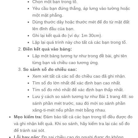
Chọn một bạn trong tổ.
Yêu cầu bạn đứng thẳng, áp lưng vào tường hoặc
một mặt phẳng.
Dùng thước dây hoặc thước mét để đo từ mặt đất
lên đỉnh đầu của bạn.
Ghi lại kết quả đo (ví dụ: 1m 30cm).
Lặp lại quá trình này cho tất cả các bạn trong tổ.
Điền kết quả vào bảng:
Lập một bảng tương tự như trong đề bài, ghi tên
từng bạn và chiều cao tương ứng.
So sánh số đo chiều cao:
Xem xét tất cả các số đo chiều cao đã ghi nhận.
Tìm số đo lớn nhất để xác định bạn cao nhất.
Tìm số đo nhỏ nhất để xác định bạn thấp nhất.
Lưu ý cách so sánh tương tự như Bài 1 trang 48: so
sánh phần mét trước, sau đó mới so sánh phần
xăng-ti-mét nếu phần mét bằng nhau.
Mẹo kiểm tra:
Đảm bảo tất cả các bạn trong tổ đều được đo
và ghi nhận kết quả. Khi so sánh, hãy kiểm tra lại các số đo
để tránh sai sót.
Lỗi hay gặp:
Đo sai chiều cao do người được đo không