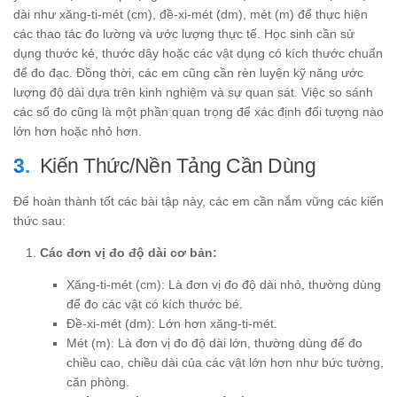
dài như xăng-ti-mét (cm), đề-xi-mét (dm), mét (m) để thực hiện
các thao tác đo lường và ước lượng thực tế. Học sinh cần sử
dụng thước kẻ, thước dây hoặc các vật dụng có kích thước chuẩn
để đo đạc. Đồng thời, các em cũng cần rèn luyện kỹ năng ước
lượng độ dài dựa trên kinh nghiệm và sự quan sát. Việc so sánh
các số đo cũng là một phần quan trọng để xác định đối tượng nào
lớn hơn hoặc nhỏ hơn.
Kiến Thức/Nền Tảng Cần Dùng
Để hoàn thành tốt các bài tập này, các em cần nắm vững các kiến
thức sau:
Các đơn vị đo độ dài cơ bản:
Xăng-ti-mét (cm): Là đơn vị đo độ dài nhỏ, thường dùng
để đo các vật có kích thước bé.
Đề-xi-mét (dm): Lớn hơn xăng-ti-mét.
Mét (m): Là đơn vị đo độ dài lớn, thường dùng để đo
chiều cao, chiều dài của các vật lớn hơn như bức tường,
căn phòng.