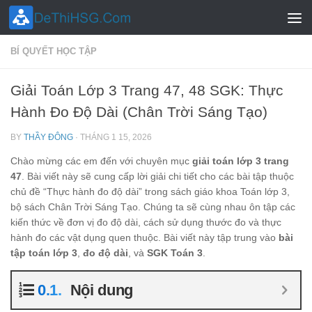
Skip to content
BÍ QUYẾT HỌC TẬP
Giải Toán Lớp 3 Trang 47, 48 SGK: Thực
Hành Đo Độ Dài (Chân Trời Sáng Tạo)
BY
THẦY ĐÔNG
·
THÁNG 1 15, 2026
Chào mừng các em đến với chuyên mục
giải toán lớp 3 trang
47
. Bài viết này sẽ cung cấp lời giải chi tiết cho các bài tập thuộc
chủ đề “Thực hành đo độ dài” trong sách giáo khoa Toán lớp 3,
bộ sách Chân Trời Sáng Tạo. Chúng ta sẽ cùng nhau ôn tập các
kiến thức về đơn vị đo độ dài, cách sử dụng thước đo và thực
hành đo các vật dụng quen thuộc. Bài viết này tập trung vào
bài
tập toán lớp 3
,
đo độ dài
, và
SGK Toán 3
.
Nội dung