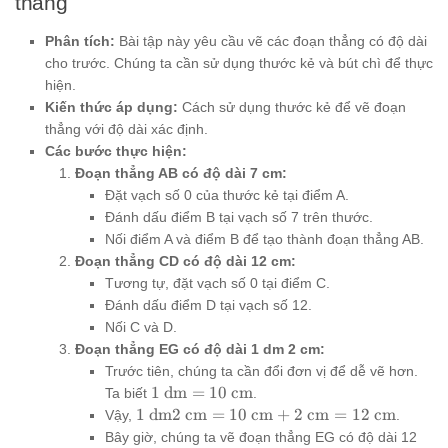
thẳng
Phân tích:
Bài tập này yêu cầu vẽ các đoạn thẳng có độ dài
cho trước. Chúng ta cần sử dụng thước kẻ và bút chì để thực
hiện.
Kiến thức áp dụng:
Cách sử dụng thước kẻ để vẽ đoạn
thẳng với độ dài xác định.
Các bước thực hiện:
Đoạn thẳng AB có độ dài 7 cm:
Đặt vạch số 0 của thước kẻ tại điểm A.
Đánh dấu điểm B tại vạch số 7 trên thước.
Nối điểm A và điểm B để tạo thành đoạn thẳng AB.
Đoạn thẳng CD có độ dài 12 cm:
Tương tự, đặt vạch số 0 tại điểm C.
Đánh dấu điểm D tại vạch số 12.
Nối C và D.
Đoạn thẳng EG có độ dài 1 dm 2 cm:
Trước tiên, chúng ta cần đổi đơn vị để dễ vẽ hơn.
1
1
dm
=
10
cm
Ta biết
.
\text{
1
1
dm
2
cm
=
10
cm
+
2
cm
=
12
cm
Vậy,
.
dm} =
\text{
Bây giờ, chúng ta vẽ đoạn thẳng EG có độ dài 12