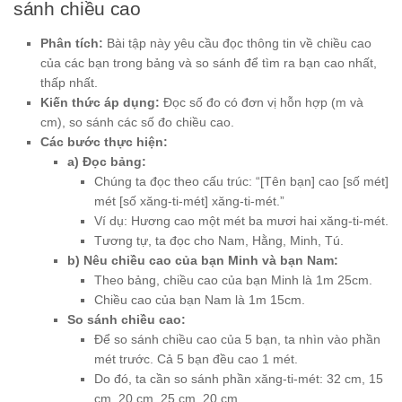
sánh chiều cao
Phân tích:
Bài tập này yêu cầu đọc thông tin về chiều cao
của các bạn trong bảng và so sánh để tìm ra bạn cao nhất,
thấp nhất.
Kiến thức áp dụng:
Đọc số đo có đơn vị hỗn hợp (m và
cm), so sánh các số đo chiều cao.
Các bước thực hiện:
a) Đọc bảng:
Chúng ta đọc theo cấu trúc: “[Tên bạn] cao [số mét]
mét [số xăng-ti-mét] xăng-ti-mét.”
Ví dụ: Hương cao một mét ba mươi hai xăng-ti-mét.
Tương tự, ta đọc cho Nam, Hằng, Minh, Tú.
b) Nêu chiều cao của bạn Minh và bạn Nam:
Theo bảng, chiều cao của bạn Minh là 1m 25cm.
Chiều cao của bạn Nam là 1m 15cm.
So sánh chiều cao:
Để so sánh chiều cao của 5 bạn, ta nhìn vào phần
mét trước. Cả 5 bạn đều cao 1 mét.
Do đó, ta cần so sánh phần xăng-ti-mét: 32 cm, 15
cm, 20 cm, 25 cm, 20 cm.