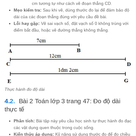
10
dm} 2
cm tương tự như cách vẽ đoạn thẳng CD.
\text{
\text{
Mẹo kiểm tra:
Sau khi vẽ, dùng thước đo lại để đảm bảo độ
cm}
cm} =
dài của các đoạn thẳng đúng với yêu cầu đề bài.
10
Lỗi hay gặp:
Vẽ sai vạch số, đặt vạch số 0 không trùng với
\text{
điểm bắt đầu, hoặc vẽ đường thẳng không thẳng.
cm} +
2
\text{
cm} =
12
\text{
cm}
Thực hành đo độ dài
Bài 2 Toán lớp 3 trang 47: Đo độ dài
thực tế
Phân tích:
Bài tập này yêu cầu học sinh tự thực hành đo đạc
các vật dụng quen thuộc trong cuộc sống.
Kiến thức áp dụng:
Kỹ năng sử dụng thước đo để đo chiều