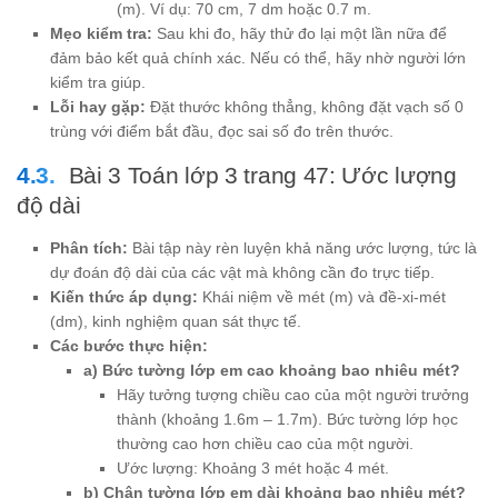
(m). Ví dụ: 70 cm, 7 dm hoặc 0.7 m.
Mẹo kiểm tra:
Sau khi đo, hãy thử đo lại một lần nữa để
đảm bảo kết quả chính xác. Nếu có thể, hãy nhờ người lớn
kiểm tra giúp.
Lỗi hay gặp:
Đặt thước không thẳng, không đặt vạch số 0
trùng với điểm bắt đầu, đọc sai số đo trên thước.
Bài 3 Toán lớp 3 trang 47: Ước lượng
độ dài
Phân tích:
Bài tập này rèn luyện khả năng ước lượng, tức là
dự đoán độ dài của các vật mà không cần đo trực tiếp.
Kiến thức áp dụng:
Khái niệm về mét (m) và đề-xi-mét
(dm), kinh nghiệm quan sát thực tế.
Các bước thực hiện:
a) Bức tường lớp em cao khoảng bao nhiêu mét?
Hãy tưởng tượng chiều cao của một người trưởng
thành (khoảng 1.6m – 1.7m). Bức tường lớp học
thường cao hơn chiều cao của một người.
Ước lượng: Khoảng 3 mét hoặc 4 mét.
b) Chân tường lớp em dài khoảng bao nhiêu mét?