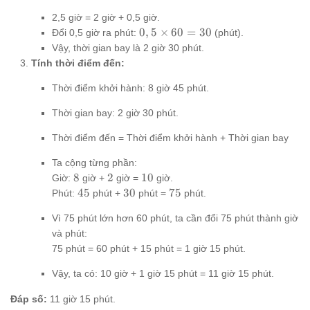
: 860
860
=
2,5 giờ = 2 giờ + 0,5 giờ.
2,5
0,5
0
,
5
×
60
=
30
Đổi 0,5 giờ ra phút:
(phút).
\times
Vậy, thời gian bay là 2 giờ 30 phút.
60 =
Tính thời điểm đến:
30
Thời điểm khởi hành: 8 giờ 45 phút.
Thời gian bay: 2 giờ 30 phút.
Thời điểm đến = Thời điểm khởi hành + Thời gian bay
Ta cộng từng phần:
8
2
10
8
2
10
Giờ:
giờ +
giờ =
giờ.
45
30
75
45
30
75
Phút:
phút +
phút =
phút.
Vì 75 phút lớn hơn 60 phút, ta cần đổi 75 phút thành giờ
và phút:
75 phút = 60 phút + 15 phút = 1 giờ 15 phút.
Vậy, ta có: 10 giờ + 1 giờ 15 phút = 11 giờ 15 phút.
Đáp số:
11 giờ 15 phút.