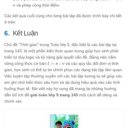
:
=
và phép cộng thời điểm.
v
v
s
:
Các kết quả cuối cùng cho từng bài tập đã được trình bày chi tiết
v
ở trên.
Kết Luận
Chủ đề “Thời gian” trong Toán lớp 5, đặc biệt là các bài tập tại
trang 143, là một phần kiến thức quan trọng giúp học sinh phát
triển tư duy logic và kỹ năng giải quyết vấn đề. Bằng việc nắm
t
=
:
vững công thức cơ bản
và các quy tắc đổi đơn vị thời
t
s
v
=
gian, học sinh có thể tự tin chinh phục các dạng bài tập liên quan.
s
Việc luyện tập thường xuyên với các bài tập tương tự sẽ giúp các
:
em ghi nhớ kiến thức sâu hơn và áp dụng hiệu quả vào các tình
v
huống thực tế. Bài viết này hy vọng đã mang lại những hướng
dẫn bổ ích để
giải toán lớp 5 trang 143
một cách dễ dàng và
chính xác.