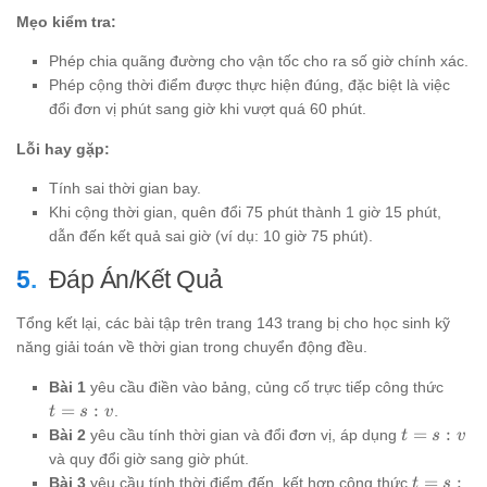
Mẹo kiểm tra:
Phép chia quãng đường cho vận tốc cho ra số giờ chính xác.
Phép cộng thời điểm được thực hiện đúng, đặc biệt là việc
đổi đơn vị phút sang giờ khi vượt quá 60 phút.
Lỗi hay gặp:
Tính sai thời gian bay.
Khi cộng thời gian, quên đổi 75 phút thành 1 giờ 15 phút,
dẫn đến kết quả sai giờ (ví dụ: 10 giờ 75 phút).
Đáp Án/Kết Quả
Tổng kết lại, các bài tập trên trang 143 trang bị cho học sinh kỹ
năng giải toán về thời gian trong chuyển động đều.
t
Bài 1
yêu cầu điền vào bảng, củng cố trực tiếp công thức
=
=
:
.
t
s
v
s
t
=
:
Bài 2
yêu cầu tính thời gian và đổi đơn vị, áp dụng
t
s
v
:
=
và quy đổi giờ sang giờ phút.
v
s
t
=
:
Bài 3
yêu cầu tính thời điểm đến, kết hợp công thức
t
s