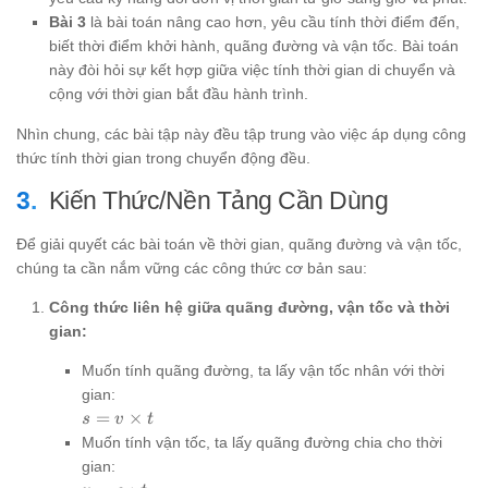
Bài 3
là bài toán nâng cao hơn, yêu cầu tính thời điểm đến,
biết thời điểm khởi hành, quãng đường và vận tốc. Bài toán
này đòi hỏi sự kết hợp giữa việc tính thời gian di chuyển và
cộng với thời gian bắt đầu hành trình.
Nhìn chung, các bài tập này đều tập trung vào việc áp dụng công
thức tính thời gian trong chuyển động đều.
Kiến Thức/Nền Tảng Cần Dùng
Để giải quyết các bài toán về thời gian, quãng đường và vận tốc,
chúng ta cần nắm vững các công thức cơ bản sau:
Công thức liên hệ giữa quãng đường, vận tốc và thời
gian:
Muốn tính quãng đường, ta lấy vận tốc nhân với thời
gian:
s = v
=
×
s
v
t
\times
Muốn tính vận tốc, ta lấy quãng đường chia cho thời
t
gian: