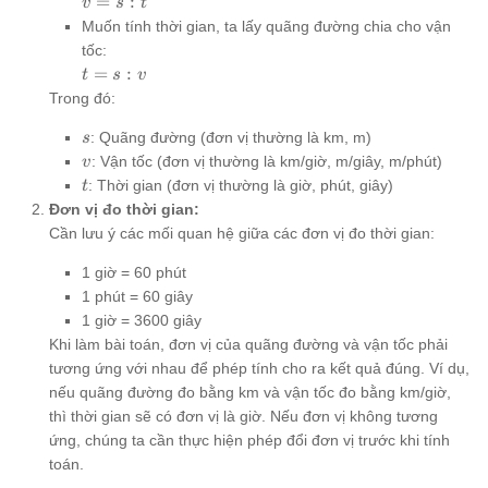
v
=
:
v
s
t
=
Muốn tính thời gian, ta lấy quãng đường chia cho vận
s
tốc:
:
t
=
:
t
s
v
t
=
Trong đó:
s
s
:
: Quãng đường (đơn vị thường là km, m)
s
v
v
: Vận tốc (đơn vị thường là km/giờ, m/giây, m/phút)
v
t
: Thời gian (đơn vị thường là giờ, phút, giây)
t
Đơn vị đo thời gian:
Cần lưu ý các mối quan hệ giữa các đơn vị đo thời gian:
1 giờ = 60 phút
1 phút = 60 giây
1 giờ = 3600 giây
Khi làm bài toán, đơn vị của quãng đường và vận tốc phải
tương ứng với nhau để phép tính cho ra kết quả đúng. Ví dụ,
nếu quãng đường đo bằng km và vận tốc đo bằng km/giờ,
thì thời gian sẽ có đơn vị là giờ. Nếu đơn vị không tương
ứng, chúng ta cần thực hiện phép đổi đơn vị trước khi tính
toán.