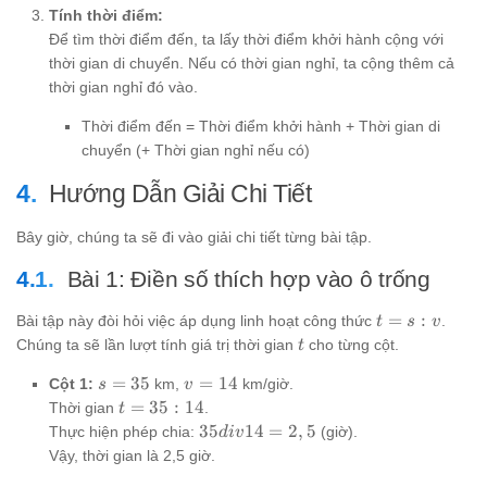
Tính thời điểm:
Để tìm thời điểm đến, ta lấy thời điểm khởi hành cộng với
thời gian di chuyển. Nếu có thời gian nghỉ, ta cộng thêm cả
thời gian nghỉ đó vào.
Thời điểm đến = Thời điểm khởi hành + Thời gian di
chuyển (+ Thời gian nghỉ nếu có)
Hướng Dẫn Giải Chi Tiết
Bây giờ, chúng ta sẽ đi vào giải chi tiết từng bài tập.
Bài 1: Điền số thích hợp vào ô trống
t
=
:
Bài tập này đòi hỏi việc áp dụng linh hoạt công thức
.
t
s
v
=
t
Chúng ta sẽ lần lượt tính giá trị thời gian
cho từng cột.
t
s
s
v
=
35
=
14
:
Cột 1:
km,
km/giờ.
s
v
=
=
v
t
=
35
:
14
Thời gian
.
t
35
14
=
35
35
14
=
2
,
5
Thực hiện phép chia:
(giờ).
d
i
v
35
div
Vậy, thời gian là 2,5 giờ.
:
14