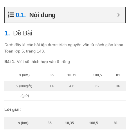
Nội dung
Đề Bài
Dưới đây là các bài tập được trích nguyên văn từ sách giáo khoa
Toán lớp 5, trang 143.
Bài 1:
Viết số thích hợp vào ô trống:
s (km)
35
10,35
108,5
81
v (km/giờ)
14
4,6
62
36
t (giờ)
Lời giải:
s (km)
35
10,35
108,5
81