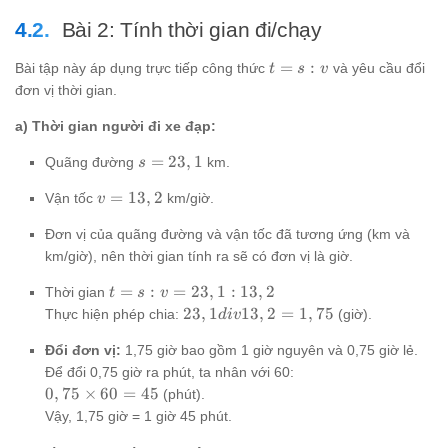
Bài 2: Tính thời gian đi/chạy
t
=
:
Bài tập này áp dụng trực tiếp công thức
và yêu cầu đổi
t
s
v
=
đơn vị thời gian.
s
:
a) Thời gian người đi xe đạp:
v
s =
=
23
,
1
Quãng đường
km.
s
23,1
v =
=
13
,
2
Vận tốc
km/giờ.
v
13,2
Đơn vị của quãng đường và vận tốc đã tương ứng (km và
km/giờ), nên thời gian tính ra sẽ có đơn vị là giờ.
t =
=
:
=
23
,
1
:
13
,
2
Thời gian
t
s
v
s : v
23,1
23
,
1
13
,
2
=
1
,
75
Thực hiện phép chia:
(giờ).
d
i
v
=
div
23,1
Đổi đơn vị:
1,75 giờ bao gồm 1 giờ nguyên và 0,75 giờ lẻ.
13,2
:
=
Để đổi 0,75 giờ ra phút, ta nhân với 60:
13,2
1,75
0,75
0
,
75
×
60
=
45
(phút).
\times
Vậy, 1,75 giờ = 1 giờ 45 phút.
60 =