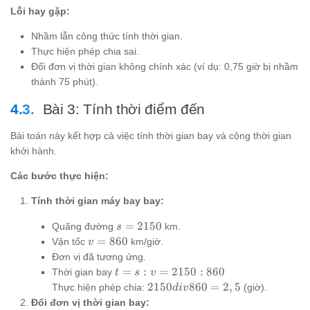
Lỗi hay gặp:
Nhầm lẫn công thức tính thời gian.
Thực hiện phép chia sai.
Đổi đơn vị thời gian không chính xác (ví dụ: 0,75 giờ bị nhầm
thành 75 phút).
Bài 3: Tính thời điểm đến
Bài toán này kết hợp cả việc tính thời gian bay và cộng thời gian
khởi hành.
Các bước thực hiện:
Tính thời gian máy bay bay:
s =
=
2150
Quãng đường
km.
s
2150
v =
=
860
Vận tốc
km/giờ.
v
860
Đơn vị đã tương ứng.
t = s
=
:
=
2150
:
860
Thời gian bay
t
s
v
: v =
2150
2150
860
=
2
,
5
Thực hiện phép chia:
(giờ).
d
i
v
2150
div
Đổi đơn vị thời gian bay: