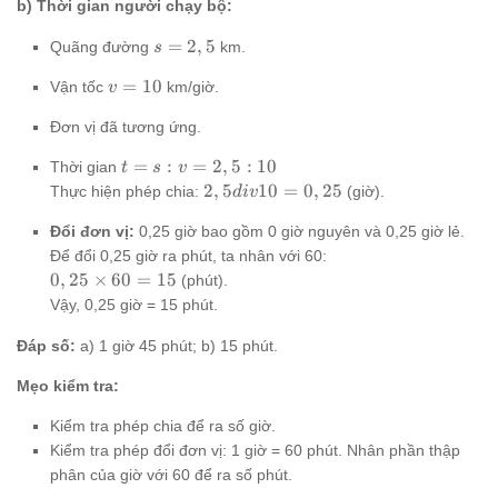
45
b) Thời gian người chạy bộ:
s
=
2
,
5
Quãng đường
km.
s
=
v
=
10
Vận tốc
km/giờ.
2,5
v
=
Đơn vị đã tương ứng.
10
t
=
:
=
2
,
5
:
10
Thời gian
t
s
v
=
2,5
2
,
5
10
=
0
,
25
Thực hiện phép chia:
(giờ).
d
i
v
s :
div
v
Đổi đơn vị:
0,25 giờ bao gồm 0 giờ nguyên và 0,25 giờ lẻ.
10
=
=
Để đổi 0,25 giờ ra phút, ta nhân với 60:
2,5
0,25
0,25
0
,
25
×
60
=
15
(phút).
:
\times
Vậy, 0,25 giờ = 15 phút.
10
60 =
15
Đáp số:
a) 1 giờ 45 phút; b) 15 phút.
Mẹo kiểm tra:
Kiểm tra phép chia để ra số giờ.
Kiểm tra phép đổi đơn vị: 1 giờ = 60 phút. Nhân phần thập
phân của giờ với 60 để ra số phút.