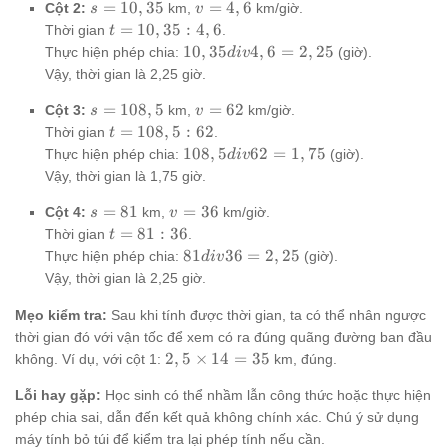
14
s =
v
=
10
,
35
=
4
,
6
=
Cột 2:
km,
km/giờ.
s
v
10,35
=
2,5
t =
=
10
,
35
:
4
,
6
Thời gian
.
t
4,6
10,35
10,35
10
,
35
4
,
6
=
2
,
25
Thực hiện phép chia:
(giờ).
d
i
v
: 4,6
div
Vậy, thời gian là 2,25 giờ.
4,6 =
s =
v
=
108
,
5
=
62
2,25
Cột 3:
km,
km/giờ.
s
v
108,5
=
t =
=
108
,
5
:
62
Thời gian
.
t
62
108,5
108,5
108
,
5
62
=
1
,
75
Thực hiện phép chia:
(giờ).
d
i
v
: 62
div
Vậy, thời gian là 1,75 giờ.
62 =
s
v
=
81
=
36
1,75
Cột 4:
km,
km/giờ.
s
v
=
=
t
=
81
:
36
Thời gian
.
t
81
36
=
81
81
36
=
2
,
25
Thực hiện phép chia:
(giờ).
d
i
v
81
div
Vậy, thời gian là 2,25 giờ.
:
36
36
=
Mẹo kiểm tra:
Sau khi tính được thời gian, ta có thể nhân ngược
2,25
thời gian đó với vận tốc để xem có ra đúng quãng đường ban đầu
2,5
2
,
5
×
14
=
35
không. Ví dụ, với cột 1:
km, đúng.
\times
Lỗi hay gặp:
Học sinh có thể nhầm lẫn công thức hoặc thực hiện
14 =
35
phép chia sai, dẫn đến kết quả không chính xác. Chú ý sử dụng
máy tính bỏ túi để kiểm tra lại phép tính nếu cần.