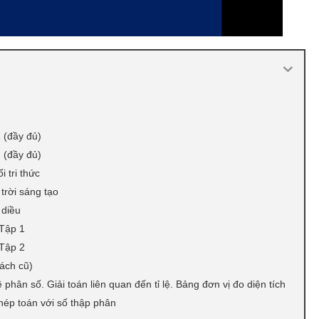
1 (đầy đủ)
2 (đầy đủ)
i tri thức
trời sáng tạo
 diều
 Tập 1
 Tập 2
sách cũ)
hân số. Giải toán liên quan đến tỉ lệ. Bảng đơn vị đo diện tích
ép toán với số thập phân