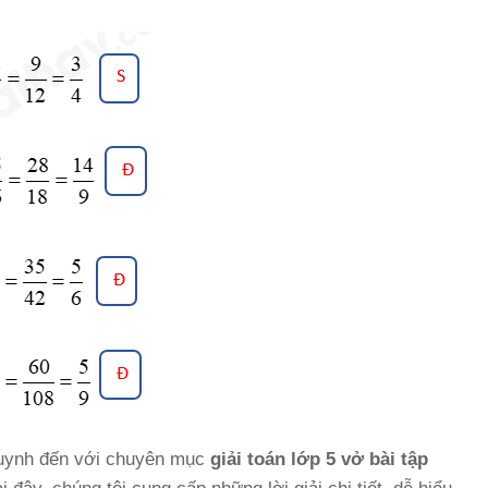
uynh đến với chuyên mục
giải toán lớp 5 vở bài tập