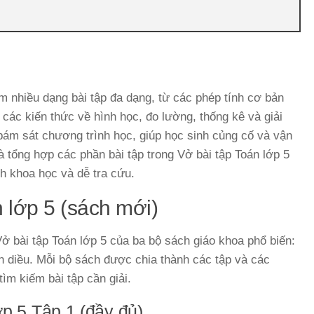
m nhiều dạng bài tập đa dạng, từ các phép tính cơ bản
 các kiến thức về hình học, đo lường, thống kê và giải
 bám sát chương trình học, giúp học sinh củng cố và vận
à tổng hợp các phần bài tập trong Vở bài tập Toán lớp 5
h khoa học và dễ tra cứu.
n lớp 5 (sách mới)
 Vở bài tập Toán lớp 5 của ba bộ sách giáo khoa phổ biến:
nh diều. Mỗi bộ sách được chia thành các tập và các
ìm kiếm bài tập cần giải.
ớp 5 Tập 1 (đầy đủ)