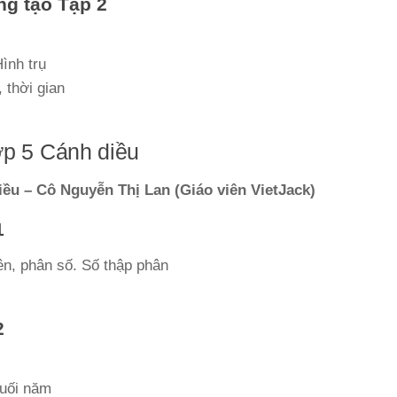
ng tạo Tập 2
ình trụ
 thời gian
ớp 5 Cánh diều
iều – Cô Nguyễn Thị Lan (Giáo viên VietJack)
1
ên, phân số. Số thập phân
2
cuối năm