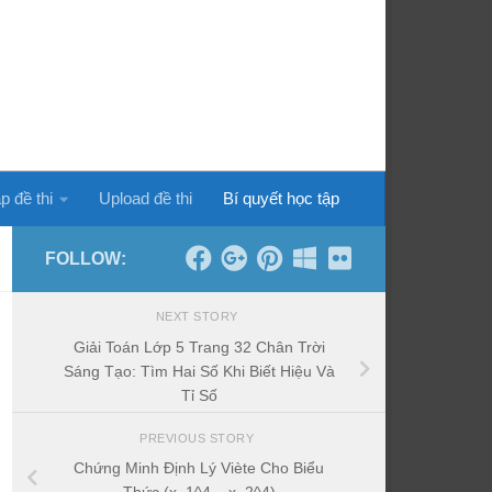
p đề thi
Upload đề thi
Bí quyết học tập
FOLLOW:
NEXT STORY
Giải Toán Lớp 5 Trang 32 Chân Trời
Sáng Tạo: Tìm Hai Số Khi Biết Hiệu Và
Tỉ Số
PREVIOUS STORY
Chứng Minh Định Lý Viète Cho Biểu