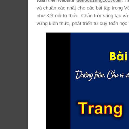
toán
trên website
. T
dehocsinhgioi.com
và chuẩn xác nhất cho các bài tập trong V
như Kết nối tri thức, Chân trời sáng tạo v
vững kiến thức, phát triển tư duy toán học 