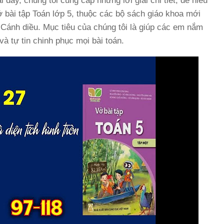
ại đây, chúng tôi cung cấp những lời giải chi tiết, dễ hiểu
ở bài tập Toán lớp 5, thuộc các bộ sách giáo khoa mới
à Cánh diều. Mục tiêu của chúng tôi là giúp các em nắm
và tự tin chinh phục mọi bài toán.