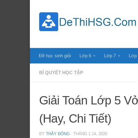
Skip to content
Đề học sinh giỏi
Lớp 6
Lớp 7
Lớp
BÍ QUYẾT HỌC TẬP
Giải Toán Lớp 5 V
(Hay, Chi Tiết)
BY
THẦY ĐÔNG
·
THÁNG 1 14, 2026