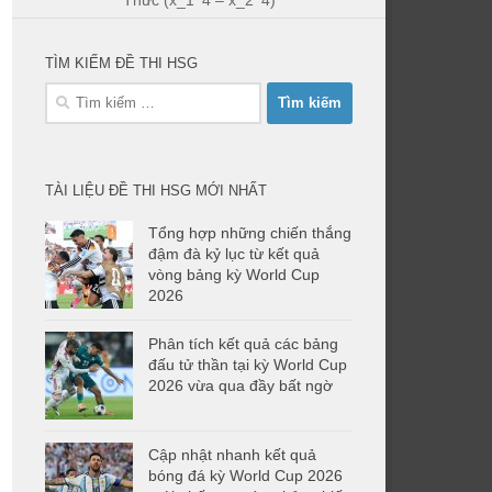
Thức (x_1^4 – x_2^4)
TÌM KIẾM ĐỀ THI HSG
Tìm
kiếm
cho:
TÀI LIỆU ĐỀ THI HSG MỚI NHẤT
Tổng hợp những chiến thắng
đậm đà kỷ lục từ kết quả
vòng bảng kỳ World Cup
2026
Phân tích kết quả các bảng
đấu tử thần tại kỳ World Cup
2026 vừa qua đầy bất ngờ
Cập nhật nhanh kết quả
bóng đá kỳ World Cup 2026