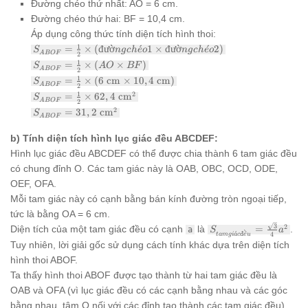
Đường chéo thứ nhất: AO = 6 cm.
Đường chéo thứ hai: BF = 10,4 cm.
Áp dụng công thức tính diện tích hình thoi:
S_{ABOF}
1
=
×
(
đư
ờ
ˊ
1
×
đư
ờ
ˊ
2
)
S
n
g
c
h
e
o
n
g
c
h
e
o
A
BOF
2
= \frac{1}
S_{ABOF}
1
=
×
(
×
)
S
A
O
BF
{2} \times
A
BOF
2
= \frac{1}
S_{ABOF}
1
=
×
(
6
cm
×
10
,
4
cm
)
(đường
S
{2} \times
A
BOF
2
= \frac{1}
chéo 1
S_{ABOF}
1
2
=
×
62
,
4
cm
(AO
S
{2} \times
A
BOF
2
\times
= \frac{1}
\times BF)
S_{ABOF}
2
=
31
,
2
cm
(6 \text{
S
đường chéo
{2} \times
A
BOF
= 31,2
cm} \times
2)
62,4 \text{
\text{
10,4 \text{
b) Tính diện tích hình lục giác đều ABCDEF:
cm}^2
cm}^2
cm})
Hình lục giác đều ABCDEF có thể được chia thành 6 tam giác đều
có chung đỉnh O. Các tam giác này là OAB, OBC, OCD, ODE,
OEF, OFA.
Mỗi tam giác này có cạnh bằng bán kính đường tròn ngoại tiếp,
tức là bằng OA = 6 cm.
S_{tam giác
3
2
Diện tích của một tam giác đều có cạnh
là
=
.
a
S
a
ˋ
ˊ
đ
^
4
t
am
g
i
a
c
e
u
đều} =
Tuy nhiên, lời giải gốc sử dụng cách tính khác dựa trên diện tích
\frac{\sqrt{3}}
hình thoi ABOF.
{4}a^2
Ta thấy hình thoi ABOF được tạo thành từ hai tam giác đều là
OAB và OFA (vì lục giác đều có các cạnh bằng nhau và các góc
bằng nhau, tâm O nối với các đỉnh tạo thành các tam giác đều).