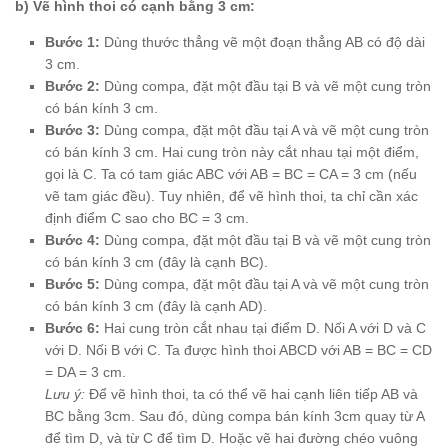
b) Vẽ hình thoi có cạnh bằng 3 cm:
Bước 1:
Dùng thước thẳng vẽ một đoạn thẳng AB có độ dài
3 cm.
Bước 2:
Dùng compa, đặt một đầu tại B và vẽ một cung tròn
có bán kính 3 cm.
Bước 3:
Dùng compa, đặt một đầu tại A và vẽ một cung tròn
có bán kính 3 cm. Hai cung tròn này cắt nhau tại một điểm,
gọi là C. Ta có tam giác ABC với AB = BC = CA = 3 cm (nếu
vẽ tam giác đều). Tuy nhiên, để vẽ hình thoi, ta chỉ cần xác
định điểm C sao cho BC = 3 cm.
Bước 4:
Dùng compa, đặt một đầu tại B và vẽ một cung tròn
có bán kính 3 cm (đây là cạnh BC).
Bước 5:
Dùng compa, đặt một đầu tại A và vẽ một cung tròn
có bán kính 3 cm (đây là cạnh AD).
Bước 6:
Hai cung tròn cắt nhau tại điểm D. Nối A với D và C
với D. Nối B với C. Ta được hình thoi ABCD với AB = BC = CD
= DA = 3 cm.
Lưu ý:
Để vẽ hình thoi, ta có thể vẽ hai cạnh liên tiếp AB và
BC bằng 3cm. Sau đó, dùng compa bán kính 3cm quay từ A
để tìm D, và từ C để tìm D. Hoặc vẽ hai đường chéo vuông