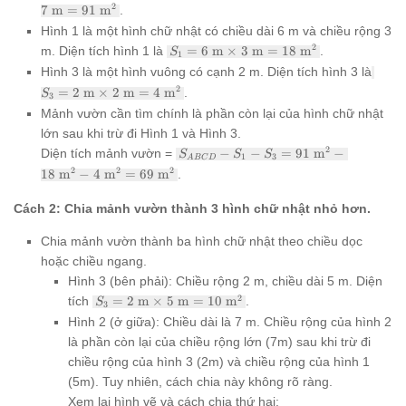
= 13
2
7
m
=
91
m
.
\text{ m}
Hình 1 là một hình chữ nhật có chiều dài 6 m và chiều rộng 3
\times 7
S_1 =
\text{ m}
2
m. Diện tích hình 1 là
=
6
m
×
3
m
=
18
m
.
S
1
6
= 91
S_3 
Hình 3 là một hình vuông có cạnh 2 m. Diện tích hình 3 là
\text{
\text{
2
2
=
2
m
×
2
m
=
4
m
.
S
m}
m}^2
3
\tex
\times
Mảnh vườn cần tìm chính là phần còn lại của hình chữ nhật
m}
3
\tim
lớn sau khi trừ đi Hình 1 và Hình 3.
\text{
2
S_{ABCD}
2
Diện tích mảnh vườn =
−
−
=
91
m
−
S
S
S
m} =
1
3
A
BC
D
\tex
- S_1 - S_3
18
2
2
2
18
m
−
4
m
=
69
m
.
m} 
= 91
\text{
4
\text{
m}^2
\tex
Cách 2: Chia mảnh vườn thành 3 hình chữ nhật nhỏ hơn.
m}^2 - 18
m}^
\text{
Chia mảnh vườn thành ba hình chữ nhật theo chiều dọc
m}^2 - 4
\text{
hoặc chiều ngang.
m}^2 = 69
Hình 3 (bên phải): Chiều rộng 2 m, chiều dài 5 m. Diện
\text{
S_3 =
2
tích
=
2
m
×
5
m
=
10
m
.
S
m}^2
3
2
Hình 2 (ở giữa): Chiều dài là 7 m. Chiều rộng của hình 2
\text{
là phần còn lại của chiều rộng lớn (7m) sau khi trừ đi
m}
\times
chiều rộng của hình 3 (2m) và chiều rộng của hình 1
5
(5m). Tuy nhiên, cách chia này không rõ ràng.
\text{
Xem lại hình vẽ và cách chia thứ hai: