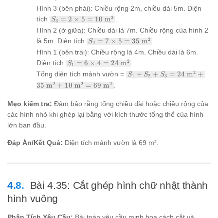
m} =
Hình 3 (bên phải): Chiều rộng 2m, chiều dài 5m. Diện
10
\text{
S_3 =
2
tích
=
2
×
5
=
10
m
.
S
3
m}^2
2
Hình 2 (ở giữa): Chiều dài là 7m. Chiều rộng của hình 2
\times
S_2 =
2
là 5m. Diện tích
=
7
×
5
=
35
m
.
S
5 = 10
2
7
\text{
Hình 1 (bên trái): Chiều rộng là 4m. Chiều dài là 6m.
\times
m}^2
S_1 =
2
Diện tích
=
6
×
4
=
24
m
.
S
5 = 35
1
6
\text{
S_1 +
2
Tổng diện tích mảnh vườn =
+
+
=
24
m
+
S
S
S
1
2
3
\times
m}^2
S_2 +
2
2
2
35
m
+
10
m
=
69
m
.
4 = 24
S_3 =
\text{
24
m}^2
Mẹo kiểm tra:
Đảm bảo rằng tổng chiều dài hoặc chiều rộng của
\text{
m}^2
các hình nhỏ khi ghép lại bằng với kích thước tổng thể của hình
+ 35
lớn ban đầu.
\text{
m}^2
Đáp Án/Kết Quả:
Diện tích mảnh vườn là 69 m².
+ 10
\text{
m}^2
= 69
\text{
Bài 4.35: Cắt ghép hình chữ nhật thành
m}^2
hình vuông
Phân Tích Yêu Cầu:
Bài toán yêu cầu minh họa cách cắt và