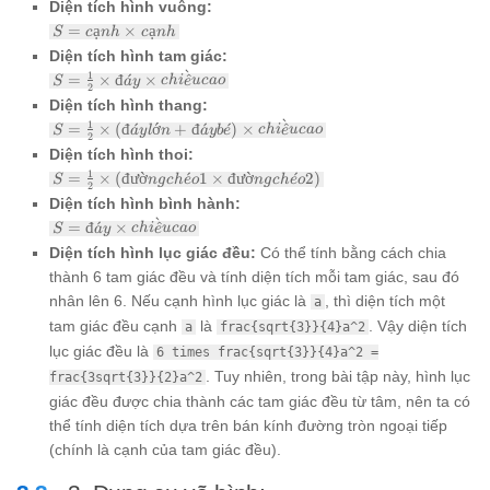
chiều
Diện tích hình vuông:
cạnh
rộng
S =
=
ạ
×
ạ
S
c
nh
c
nh
cạnh
Diện tích hình tam giác:
\times
ˋ
S =
1
=
×
đ
ˊ
×
^
S
a
y
c
hi
e
u
c
a
o
cạnh
2
\frac{1}
Diện tích hình thang:
{2}
ˋ
S =
1
=
×
(
đ
ˊ
ớ
+
đ
ˊ
ˊ
)
×
^
S
a
y
l
n
a
y
b
e
c
hi
e
u
c
a
o
\times
2
\frac{1}
đáy
Diện tích hình thoi:
{2}
\times
S =
1
=
×
(
đư
ờ
ˊ
1
×
đư
ờ
ˊ
2
)
S
n
g
c
h
e
o
n
g
c
h
e
o
\times
chiều
2
\frac{1}
(đáy lớn
Diện tích hình bình hành:
cao
{2}
+ đáy
ˋ
S =
=
đ
ˊ
×
^
S
a
y
c
hi
e
u
c
a
o
\times
bé)
đáy
(đường
Diện tích hình lục giác đều:
Có thể tính bằng cách chia
\times
\times
chéo 1
chiều
thành 6 tam giác đều và tính diện tích mỗi tam giác, sau đó
chiều
\times
cao
cao
nhân lên 6. Nếu cạnh hình lục giác là
, thì diện tích một
a
đường
chéo 2)
tam giác đều cạnh
là
. Vậy diện tích
a
frac{sqrt{3}}{4}a^2
lục giác đều là
6 times frac{sqrt{3}}{4}a^2 =
. Tuy nhiên, trong bài tập này, hình lục
frac{3sqrt{3}}{2}a^2
giác đều được chia thành các tam giác đều từ tâm, nên ta có
thể tính diện tích dựa trên bán kính đường tròn ngoại tiếp
(chính là cạnh của tam giác đều).