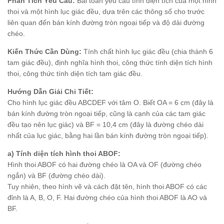
Phân Tích Yêu Cầu:
Bài toán yêu cầu tính diện tích của một hình
thoi và một hình lục giác đều, dựa trên các thông số cho trước
liên quan đến bán kính đường tròn ngoại tiếp và độ dài đường
chéo.
Kiến Thức Cần Dùng:
Tính chất hình lục giác đều (chia thành 6
tam giác đều), định nghĩa hình thoi, công thức tính diện tích hình
thoi, công thức tính diện tích tam giác đều.
Hướng Dẫn Giải Chi Tiết:
Cho hình lục giác đều ABCDEF với tâm O. Biết OA = 6 cm (đây là
bán kính đường tròn ngoại tiếp, cũng là cạnh của các tam giác
đều tạo nên lục giác) và BF = 10,4 cm (đây là đường chéo dài
nhất của lục giác, bằng hai lần bán kính đường tròn ngoại tiếp).
a) Tính diện tích hình thoi ABOF:
Hình thoi ABOF có hai đường chéo là OA và OF (đường chéo
ngắn) và BF (đường chéo dài).
Tuy nhiên, theo hình vẽ và cách đặt tên, hình thoi ABOF có các
đỉnh là A, B, O, F. Hai đường chéo của hình thoi ABOF là AO và
BF.