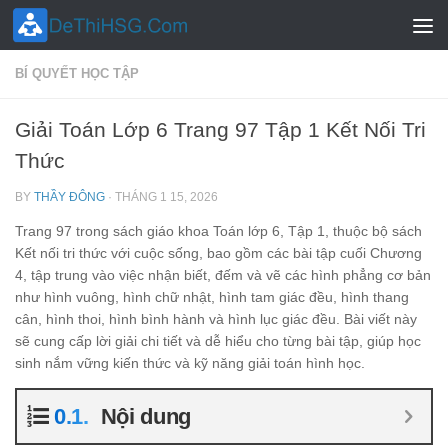
Skip to content
BÍ QUYẾT HỌC TẬP
Giải Toán Lớp 6 Trang 97 Tập 1 Kết Nối Tri
Thức
BY
THẦY ĐÔNG
·
THÁNG 1 15, 2026
Trang 97 trong sách giáo khoa Toán lớp 6, Tập 1, thuộc bộ sách
Kết nối tri thức với cuộc sống, bao gồm các bài tập cuối Chương
4, tập trung vào việc nhận biết, đếm và vẽ các hình phẳng cơ bản
như hình vuông, hình chữ nhật, hình tam giác đều, hình thang
cân, hình thoi, hình bình hành và hình lục giác đều. Bài viết này
sẽ cung cấp lời giải chi tiết và dễ hiểu cho từng bài tập, giúp học
sinh nắm vững kiến thức và kỹ năng giải toán hình học.
Nội dung